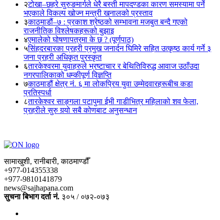
२
टोखा–छहरे सुरुङमार्गले धेरै बस्ती मापदण्डका कारण समस्यामा पर्ने
भएकाले विकल्प खोज्न मन्त्री खनालको प्रस्ताव
३
काठमाडौं–७ : प्रकाश श्रेष्ठको सम्भावना मजबुत बन्दै गएको
राजनीतिक विश्लेषकहरूको बुझाइ
४
एमालेको घोषणापत्रमा के छ ? (पूर्णपाठ)
५
सिंहदरबारका प्रहरी प्रमुख जनार्दन घिमिरे सहित उत्कृष्ठ कार्य गर्ने ३
जना प्रहरी अधिकृत पुरस्कृत
६
तारकेश्वरमा युवाहरुले भ्रष्टाचार र बेथितिविरुद्ध आवाज उठाँउदा
नगरपालिकाको धम्कीपूर्ण विज्ञप्ति
७
काठमाडौं क्षेत्र नं. ६ मा लोकप्रिय युवा उम्मेदवारहरूबीच कडा
प्रतिस्पर्धा
८
तारकेश्वर साङ्गला पटापुमा ईभी गाडीभित्र महिलाको शव फेला,
प्रहरीले सुरु गर्‍यो सबै कोणबाट अनुसन्धान
सामाखुशी, रानीबारी, काठमाण्डौँ
+977-014355338
+977-9810141879
news@sajhapana.com
सुचना बिभाग दर्ता नं.
३०५ / ०७२-०७३