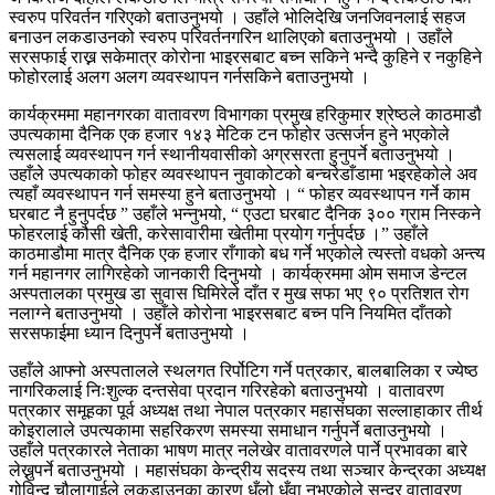
स्वरुप परिवर्तन गरिएको बताउनुभयो । उहाँले भोलिदेखि जनजिवनलाई सहज
बनाउन लकडाउनको स्वरुप परिवर्तनगरिन थालिएको बताउनुभयो । उहाँले
सरसफाई राख्न सकेमात्र कोरोना भाइरसबाट बच्न सकिने भन्दै कुहिने र नकुहिने
फोहोरलाई अलग अलग व्यवस्थापन गर्नसकिने बताउनुभयो ।
कार्यक्रममा महानगरका वातावरण विभागका प्रमुख हरिकुमार श्रेष्ठले काठमाडौ
उपत्यकामा दैनिक एक हजार १४३ मेटिक टन फोहोर उत्सर्जन हुने भएकोले
त्यसलाई व्यवस्थापन गर्न स्थानीयवासीको अग्रसरता हुनुपर्ने बताउनुभयो ।
उहाँले उपत्यकाको फोहर व्यवस्थापन नुवाकोटको बन्चरेडाँडामा भइरहेकोले अव
त्यहाँ व्यवस्थापन गर्न समस्या हुने बताउनुभयो । “ फोहर व्यवस्थापन गर्ने काम
घरबाट नै हुनुपर्दछ ” उहाँले भन्नुभयो, “ एउटा घरबाट दैनिक ३०० ग्राम निस्कने
फोहरलाई कौसी खेती, करेसावारीमा खेतीमा प्रयोग गर्नुपर्दछ ।” उहाँले
काठमाडौमा मात्र दैनिक एक हजार राँगाको बध गर्ने भएकोले त्यस्तो वधको अन्त्य
गर्न महानगर लागिरहेको जानकारी दिनुभयो । कार्यक्रममा ओम समाज डेन्टल
अस्पतालका प्रमुख डा सुवास घिमिरेले दाँत र मुख सफा भए ९० प्रतिशत रोग
नलाग्ने बताउनुभयो । उहाँले कोरोना भाइरसबाट बच्न पनि नियमित दाँतको
सरसफाईमा ध्यान दिनुपर्ने बताउनुभयो ।
उहाँले आफ्नो अस्पतालले स्थलगत रिर्पोटिग गर्ने पत्रकार, बालबालिका र ज्येष्ठ
नागरिकलाई निःशुल्क दन्तसेवा प्रदान गरिरहेको बताउनुभयो । वातावरण
पत्रकार समूहका पूर्व अध्यक्ष तथा नेपाल पत्रकार महासंघका सल्लाहाकार तीर्थ
कोइरालाले उपत्यकामा सहरिकरण समस्या समाधान गर्नुपर्ने बताउनुभयो ।
उहाँले पत्रकारले नेताका भाषण मात्र नलेखेर वातावरणले पार्ने प्रभावका बारे
लेख्नुपर्ने बताउनुभयो । महासंघका केन्द्रीय सदस्य तथा सञ्चार केन्द्रका अध्यक्ष
गोविन्द चौलागाईले लकडाउनका कारण धुँलो धुँवा नभएकोले सुन्दर वातावरण