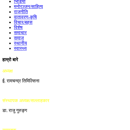
भिडियो
मनोरञ्जन/साहित्य
राजनीति
वातावरण-कृषि
विचार/बहस
विशेष
समाचार
समाज
स्थानीय
स्वास्थ्य
हाम्रो बारे
अध्यक्ष
ई. रामचन्द्र तिमिल्सिना
संस्थापक अध्यक्ष/सल्लाहकार
डा. राजु गुरुङ्ग