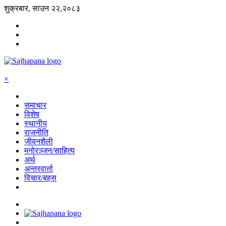
शुक्रबार, साउन २२,२०८३
×
समाचार
विशेष
स्थानीय
राजनीति
जीवनशैली
मनोरञ्जन/साहित्य
अर्थ
अन्तरवार्ता
विचार/बहस