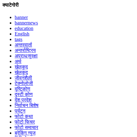
क्याटेगोरी
banner
bannernews
education
English
tags
अन्तरवार्ता
अन्तर्राष्ट्रिय
अपराध/सुरक्षा
अर्थ
खेलकुद
खेलकुद
जीवनशैली
टेक्नोलोजी
दृष्टिकोण
दृस्टी कोण
देश परदेश
निर्वाचन बिशेष
पर्यटन
फोटो कथा
फोटो फिचर
फोटो समाचार
ब्रेकिंग न्युज