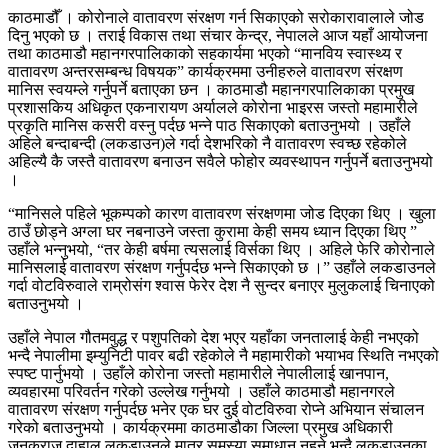
काठमाडौँ । कोरोनाले वातावरण संरक्षण गर्न सिकाएको सरोकारावालाले जोड
दिनु भएको छ । तराई विकास तथा संचार केन्द्र, नेपालले आज यहाँ आयोजना
तथा काठमाडौ महानगरपालिकाको सहकार्यमा भएको “मानविय स्वास्थ्य र
वातावरण अन्तरसम्बन्ध विषयक” कार्यक्रममा उनीहरुले वातावरण संरक्षण
मानिस स्वयम्ले गर्नुपर्ने बताएका छन । काठमाडौ महानगरपालिकाका प्रमुख
प्रशासकिय अधिकृत एकनारायण अर्यालले कोरोना भाइरस जस्तो महामारीले
प्रकृति मानिस कसरी वस्नु पर्दछ भन्ने पाठ सिकाएको बताउनुभयो । उहाँले
अहिले बन्दाबन्दी (लकडाउन)ले गर्दा देशभरिको नै वातावरण स्वच्छ रहेकोले
अहिल्यै कै जस्तै वातावरण बनाउन सवैले फोहोर व्यवस्थापन गर्नुपर्ने बताउनुभयो
।
“मानिसले पहिले भूकम्पको कारण वातावरण संरक्षणमा जोड दिएका थिए । खुला
ठाउँ छोड्ने अग्ला घर नबनाउने जस्ता कुरामा केही समय ध्यान दिएका थिए ”
उहाँले भन्नुभयो, “तर केही बर्षमा त्यसलाई विर्सका थिए । अहिले फेरि कोरोनाले
मानिसलाई वातावरण संरक्षण गर्नुपर्दछ भन्ने सिकाएको छ ।” उहाँले लकडाउनले
गर्दा वोटविरुवाले राम्रोसंग श्वास फेरेर देश नै सुन्दर बनाएर मुलुकलाई चिनाएको
बताउनुभयो ।
उहाँले नेपाल गौतमवुद्ध र पशुपतिको देश भएर यहाँका जनतालाई केही नभएको
भन्दै नेपालीमा इम्युनिटी पावर बढी रहेकोले नै महामारीको भयाभव स्थिति नभएको
स्पष्ट पार्नुभयो । उहाँले कोरोना जस्तो महामारीले नेपालीलाई खानपान,
व्यवहारमा परिवर्तन गरेको उल्लेख गर्नुभयो । उहाँले काठमाडौ महानगरले
वातावरण संरक्षण गर्नुपर्दछ भनेर एक घर दुई वोटविरुवा रोप्ने अभियान संचालन
गरेको बताउनुभयो । कार्यक्रममा काठमाडौका जिल्ला प्रमुख अधिकारी
जनकराज दाहाल लकडाउनले मात्र समस्या समाधान नहुने भन्दै लकडाउनका