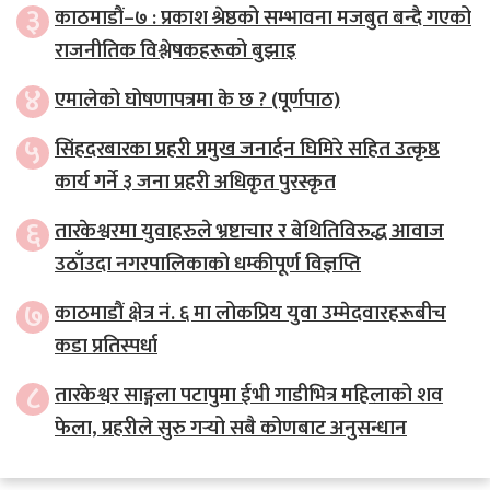
३
काठमाडौं–७ : प्रकाश श्रेष्ठको सम्भावना मजबुत बन्दै गएको
राजनीतिक विश्लेषकहरूको बुझाइ
४
एमालेको घोषणापत्रमा के छ ? (पूर्णपाठ)
५
सिंहदरबारका प्रहरी प्रमुख जनार्दन घिमिरे सहित उत्कृष्ठ
कार्य गर्ने ३ जना प्रहरी अधिकृत पुरस्कृत
६
तारकेश्वरमा युवाहरुले भ्रष्टाचार र बेथितिविरुद्ध आवाज
उठाँउदा नगरपालिकाको धम्कीपूर्ण विज्ञप्ति
७
काठमाडौं क्षेत्र नं. ६ मा लोकप्रिय युवा उम्मेदवारहरूबीच
कडा प्रतिस्पर्धा
८
तारकेश्वर साङ्गला पटापुमा ईभी गाडीभित्र महिलाको शव
फेला, प्रहरीले सुरु गर्‍यो सबै कोणबाट अनुसन्धान