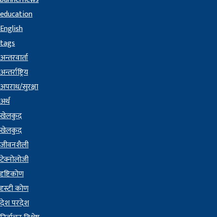
education
English
tags
अन्तरवार्ता
अन्तर्राष्ट्रिय
अपराध/सुरक्षा
अर्थ
खेलकुद
खेलकुद
जीवनशैली
टेक्नोलोजी
दृष्टिकोण
दृस्टी कोण
देश परदेश