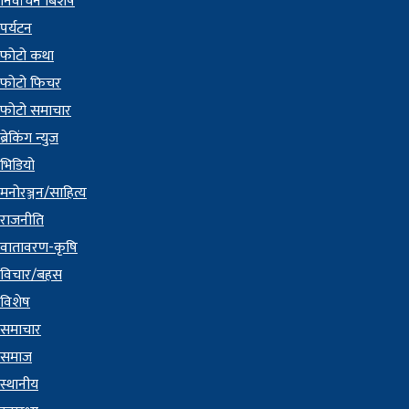
निर्वाचन बिशेष
पर्यटन
फोटो कथा
फोटो फिचर
फोटो समाचार
ब्रेकिंग न्युज
भिडियो
मनोरञ्जन/साहित्य
राजनीति
वातावरण-कृषि
विचार/बहस
विशेष
समाचार
समाज
स्थानीय