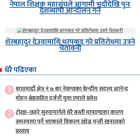
नेपाल शिक्षक महासंघले आगामी भदौदेखि पुनः
देशव्यापी आन्दोलन गर्ने
शेरबहादुर देउवामाथि धरपकड गरे प्रतिरोधमा उत्रने
चेतावनी
धेरै पढिएका
१
काठमाडौं क्षेत्र नं ७ का नेकपाका केन्द्रीय सदस्य ज्ञानेन्द्र
मोहन श्रेष्ठसहित दर्जनौं युवा एमाले प्रवेश
२
टोखा–छहरे सुरुङमार्गले धेरै बस्ती मापदण्डका कारण
समस्यामा पर्ने भएकाले विकल्प खोज्न मन्त्री खनालको
प्रस्ताव