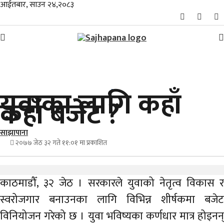
आईतबार, साउन २४,२०८३
समाचार
युवाका लागि कहाँ
विशेष
कहाँ बजेट ?
स्थानीय
साझापाना
राजनीति
२०७७ जेठ ३२ गते ११:०१ मा प्रकाशित
जीवनशैली
काठमाडौँ, ३२ जेठ । सरकारले युवाको नेतृत्व विकास र
मनोरञ्जन/
स्वरोजगार बनाउनका लागि विभिन्न शीर्षकमा बजेट
साहित्य
विनियोजन गरेको छ । युवा भविष्यका कर्णधार मात्र होइनन्