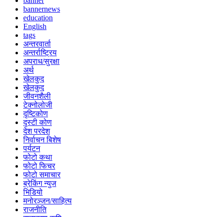
banner
bannernews
education
English
tags
अन्तरवार्ता
अन्तर्राष्ट्रिय
अपराध/सुरक्षा
अर्थ
खेलकुद
खेलकुद
जीवनशैली
टेक्नोलोजी
दृष्टिकोण
दृस्टी कोण
देश परदेश
निर्वाचन बिशेष
पर्यटन
फोटो कथा
फोटो फिचर
फोटो समाचार
ब्रेकिंग न्युज
भिडियो
मनोरञ्जन/साहित्य
राजनीति