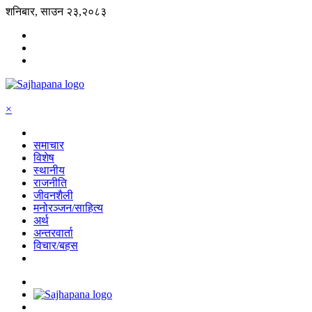
शनिबार, साउन २३,२०८३
×
समाचार
विशेष
स्थानीय
राजनीति
जीवनशैली
मनोरञ्जन/साहित्य
अर्थ
अन्तरवार्ता
विचार/बहस