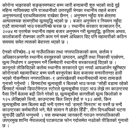
कोरोना भाइरसको सङ्क्रमणबाट बच्न जारी बन्दाबन्दी शुरु भएको साढे दुई
महिना नाघिसक्दा पनि राजधानीको उत्तरपूर्वी भेगका स्थानीय तहले बजार
अनुगमनलाई प्राथमिकतामा राखेका छैनन् । अनुगमन नहुँदा यस क्षेत्रमा
अत्यावश्यक सामग्रीमा मूल्यवृद्धि भएको छ । बजार अनुगमन र नियमन नहुँदा
एउटै सामानको भाउ पसलपिच्छे फरक छ । स्थानीय सरकार सञ्चालन ऐन,
२०७४ मा प्रत्येक स्थानीय तहमा बजार अनुगमन गरी मूल्यवृद्धि, कृत्रिम अभाव,
कालोबजारी रोक्नका लागि काम गर्न सक्ने अधिकार दिए पनि महामारीको कठिन
समयमा समेत त्यसको बेवास्ता भएको छ ।
ऐनको परिच्छेद–३ मा गाउँपालिका तथा नगरपालिकाको काम, कर्तव्य र
अधिकारअन्तर्गत स्थानीय वस्तुहरुको उत्पादन, आपूर्ति तथा निकासी प्रक्षेपण,
मूल्य निर्धारण र अनुगमन गर्ने जिम्मेवारी स्थानीय सरकारलाई दिएको छ ।
कानूनले तोकिदिएको कर्तव्य स्थानीय सरकारले पूरा नगर्दा आयआर्जन खुम्चिएर
कोरोनाको महामारीबाट बच्न घरमै बस्नुपरेका बेला बजारमा मनपरीतन्त्र हावी
भएको गोकर्णेश्वर नगरपालिका–९ अत्तरखेलकी स्थानीयवासी माया तामाङले
गुनासो गर्नुभयो । बिगमार्टमा मूल्यसूची र बिलको भाउ फरक “सोही वडामा रहेको
बिगमार्ट नामको डिपार्टमेन्टल स्टोरले मूल्यसूचीमा एउटा भाउ लेख्ने तर काउन्टरमा
पैसा तिर्ने बेलामा बढी लिने गरेको छ, मूल्यसूचीमा कागतीको मूल्य किलोको रु
१२५ लेखिएको थियो, काउन्टरमा बिल लिएर हेर्दा रु १३२ आयो, किन
मूल्यसूचीमा कम बिलमा बढी भनी प्रश्न गर्दा ‘हाम्रो सिस्टम’ मा यस्तै छ भन्दै
काउन्टरका कर्मचारीले भने, मैले सामान नै छोडेर हिँडेँ”, तीन दिनअघिको घटना
सुनाउँदै उहाँले भन्नुभयो । यस सम्बन्धमा जानकारी गराउन नगरपालिकाकी
उपप्रमुख शान्ति नेपाललाई पटकपटक फोन गर्दासमेत नउठेको पीडितको गुनासो
छ ।