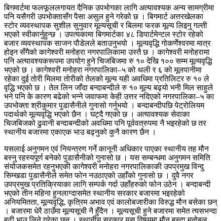
बिगमार्टमा फलफूललगायत दैनिक उपभोगका लागि अत्यावश्यक अन्य सामग्रीमा
पनि यसैगरी उपभोक्तासँग पैसा असुल हुने गरेको छ । बिगमार्ट अत्तरखेलका
स्टोर व्यवस्थापक सुशील सुनुवार मूल्यसूची र बिलमा फरक मूल्य लिइनु गल्ती
भएको स्वीकार्नुहुन्छ । उपत्यकामा बिगमार्टका ४८ डिपार्टमेन्टल स्टोर रहेको
बजार व्यवस्थापक साजन पौडेलले बताउनुभयो । मूल्यवृद्धि गोकर्णेश्वरमा मात्र
होइन सँगैको कागेश्वरी मनोहरा नगरपालिकामा उस्तै छ । कागेश्वरी मनोहरामा
पनि अत्यावश्यकरूपमा उपयोग हुने चिजबिजमा रु १० देखि १०० सम्म मूल्यवृद्धि
भएको छ । कागेश्वरी मनोहरा नगरपालिका–५ को थली र ६ को मूलपानीमा
रहेका दुई तोरी मिलमा तोरीको तेलको मूल्य यही अवधिमा प्रतिलिटर रु १० ले
वृद्धि भएको छ । तेल लिन जाँदा बन्दाबन्दीले रु १० मूल्य बढ्यो भनी मिल साहुले
भने पनि के कारण बढेको भन्ने जवाफमा केही उत्तर नदिएको नगरपालिका–५ का
उपभोक्ता श्रीकुमार पुडासैनीले गुनासो गर्नुभयो । बन्दाबन्दीपछि पेट्रोलियम
पदार्थको मूल्यवृद्धि भएको छैन । घट्दै गएको छ । अत्यावश्यक सेवाका
चिजबिजको ढुवानी बन्दाबन्दीको अवधिमा पनि पूर्ववत्रुपमा नै भइरहेको छ तर
स्थानीय बजारमा एकाएक भाउ बढ्नुको कुनै कारण छैन ।
यसलाई अनुगमन एवं नियन्त्रण गर्ने कानूनी अधिकार पाएका स्थानीय तह मौन
बस्नु रहस्यपूर्ण बनेको पुडासैनीको गुनासो छ । यस सम्बन्धमा अनुगमन समिति
संयोजकसमेत रहनुभएकी कागेश्वरी मनोहरा नगरपालिकाकी उपप्रमुख विन्दु
सिम्खडा पुडासैनीले समेत फोन नउठाएको उहाँको गुनासो छ । दुवै नगर
उपप्रमुख प्रतिक्रियाका लागि सम्पर्क गर्दा उहाँहरुको फोन उठेन । बन्दाबन्दी
भएको तीन महिना हुनलाग्दासमेत स्थानीय सरकार बजारमा भइरहेको
अनियमितता, मूल्यवृद्धि, कृत्रिम अभाव एवं कालोबजारीका विरुद्ध मौन बसेका छन्
। बजारमा धेरै ठाउँमा मूल्यसूची नै हुँदैन । मूल्यसूची हुने बजारमा समेत त्यसभन्दा
बढी भाउ लिने गरेका छन् । स्थानीय सरकार यस विषयमा मौन बस्दा मनोबल