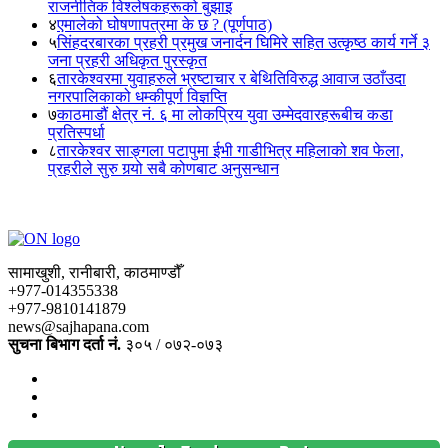
राजनीतिक विश्लेषकहरूको बुझाइ
४
एमालेको घोषणापत्रमा के छ ? (पूर्णपाठ)
५
सिंहदरबारका प्रहरी प्रमुख जनार्दन घिमिरे सहित उत्कृष्ठ कार्य गर्ने ३
जना प्रहरी अधिकृत पुरस्कृत
६
तारकेश्वरमा युवाहरुले भ्रष्टाचार र बेथितिविरुद्ध आवाज उठाँउदा
नगरपालिकाको धम्कीपूर्ण विज्ञप्ति
७
काठमाडौं क्षेत्र नं. ६ मा लोकप्रिय युवा उम्मेदवारहरूबीच कडा
प्रतिस्पर्धा
८
तारकेश्वर साङ्गला पटापुमा ईभी गाडीभित्र महिलाको शव फेला,
प्रहरीले सुरु गर्‍यो सबै कोणबाट अनुसन्धान
सामाखुशी, रानीबारी, काठमाण्डौँ
+977-014355338
+977-9810141879
news@sajhapana.com
सुचना बिभाग दर्ता नं.
३०५ / ०७२-०७३