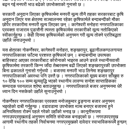
बढ्न गई मनपरी भाउ बढेको उपभोक्ताको गुनासो छ ।
सरकारी अनुदान लिएका कृषिफार्ममा मनपरी मूल्य तीनै तहका सरकारबाट कृषि
अनुदान लिएर यस क्षेत्रमा सञ्चालनमा रहेका कृषिफार्मले बन्दाबन्दीको मौका
छोपेर तरकारीमा मनपरी मूल्य लिएका छन् । कागेश्वरी मनोहरा नगरपालिकाका
प्रवक्ता राजाराम पुडासैनी त्यस्ता कृषिफार्ममा तरकारीको मूल्य नतोकिएको
स्वीकार्नुहुन्छ । केही दिनमा कृषिफार्मको अनुगमन गरी मूल्य तोक्ने प्रतिबद्धता
उहाँले जनाउनुभयो ।
यस क्षेत्रका गोकर्णेश्वर, कागेश्वरी मनोहरा, शङ्खरापुर, बूढानीलकण्ठलगायत
नगरपालिकाका फाँटमा प्रशस्त कृषिफार्म छन् । बन्दाबन्दीमा उपत्यका
बाहिरबाट आएका तरकारीबाट कोरोनाको भाइरस आउने डरले स्थानीयवासी
कृषिफार्ममा तरकारी किन्न जाँदा तेब्बरसम्म बढी लिएको शङ्खरापुरकी उपभोक्ता
बिना ढकालले गुनासो गर्नुभयो । बजारमा मनपरी भाउ लिनेमा शङ्खरापुर
नगरपालिकाको अवस्था पनि उस्तै छ । नगरपालिकाको मूख्य बजार साँखुमा रु
१० देखि १०० सम्म मूल्यवृद्धि भएको स्थानीय लावण्य सन्देश साप्ताहिकका
सम्पादक पवनलाल श्रेष्ठ बताउनुहुन्छ । नगरपालिकाले बजार अनुगमनमा धेरै
ध्यान दिन नसकेको उहाँले सुनाउनुभयो ।
गोकर्णेश्वर नगरपालिकाका प्रवक्ता मनोजकुमार ढुङ्गाना बजार अनुगमन
भइरहेको दाबी गर्नुहुन्छ । वडावडामा उपभोक्ता मञ्च बनाएर बजारमा हुने
अनियमितता रोक्न पहले गरेको उहाँको भनाइ छ । कानूनीरूपमा
नगरउपप्रमुखलाई अनुगमन समिति संयोजक बनाइएको छ । नगरउपप्रमुख
आगामी स्थानीय तहको निर्वाचनमा नगरप्रमुखको दावेदार स्वाभाविकरूपमै हुन्छन्
।