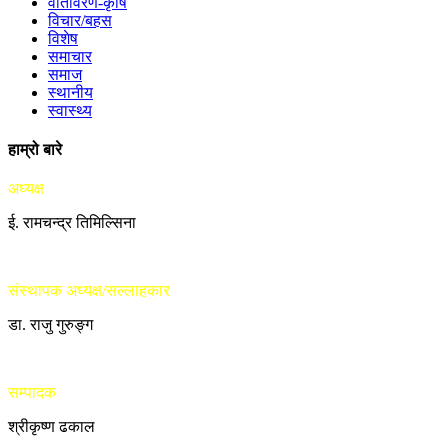
वातावरण-कृषि
विचार/बहस
विशेष
समाचार
समाज
स्थानीय
स्वास्थ्य
हाम्रो बारे
अध्यक्ष
ई. रामचन्द्र तिमिल्सिना
संस्थापक अध्यक्ष/सल्लाहकार
डा. राजु गुरुङ्ग
सम्पादक
श्रीकृष्ण ढकाल