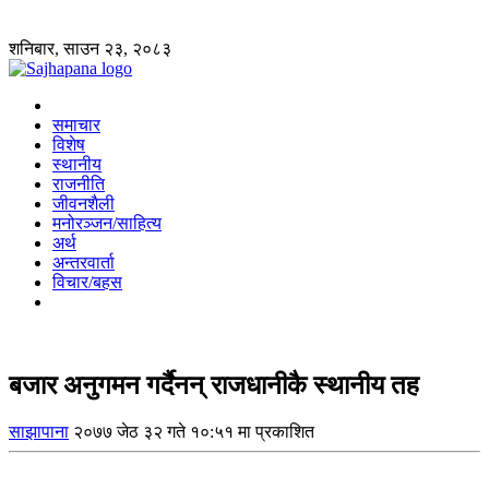
शनिबार, साउन २३, २०८३
समाचार
विशेष
स्थानीय
राजनीति
जीवनशैली
मनोरञ्जन/साहित्य
अर्थ
अन्तरवार्ता
विचार/बहस
बजार अनुगमन गर्दैनन् राजधानीकै स्थानीय तह
साझापाना
२०७७ जेठ ३२ गते १०:५१ मा प्रकाशित