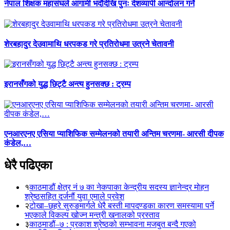
नेपाल शिक्षक महासंघले आगामी भदौदेखि पुनः देशव्यापी आन्दोलन गर्ने
शेरबहादुर देउवामाथि धरपकड गरे प्रतिरोधमा उत्रने चेतावनी
इरानसँगको युद्ध छिट्टै अन्त्य हुनसक्छ : ट्रम्प
एनआरएनए एसिया प्याशिफिक सम्मेलनको तयारी अन्तिम चरणमा- आरसी दीपक
कंडेल,…
धेरै पढिएका
१
काठमाडौं क्षेत्र नं ७ का नेकपाका केन्द्रीय सदस्य ज्ञानेन्द्र मोहन
श्रेष्ठसहित दर्जनौं युवा एमाले प्रवेश
२
टोखा–छहरे सुरुङमार्गले धेरै बस्ती मापदण्डका कारण समस्यामा पर्ने
भएकाले विकल्प खोज्न मन्त्री खनालको प्रस्ताव
३
काठमाडौं–७ : प्रकाश श्रेष्ठको सम्भावना मजबुत बन्दै गएको