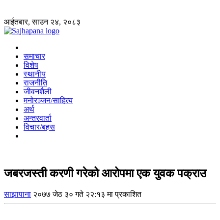
आईतबार, साउन २४, २०८३
समाचार
विशेष
स्थानीय
राजनीति
जीवनशैली
मनोरञ्जन/साहित्य
अर्थ
अन्तरवार्ता
विचार/बहस
जबरजस्ती करणी गरेको आरोपमा एक युवक पक्राउ
साझापाना
२०७७ जेठ ३० गते २२:१३ मा प्रकाशित