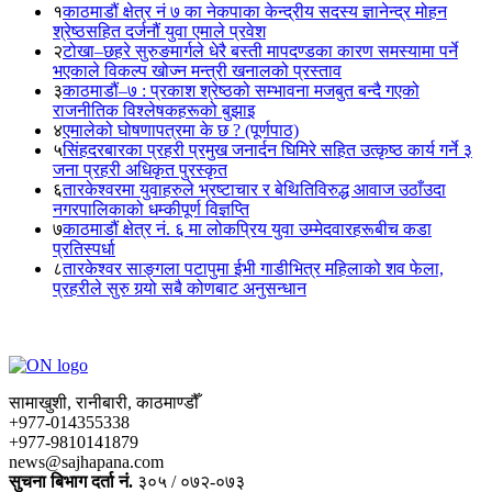
१
काठमाडौं क्षेत्र नं ७ का नेकपाका केन्द्रीय सदस्य ज्ञानेन्द्र मोहन
श्रेष्ठसहित दर्जनौं युवा एमाले प्रवेश
२
टोखा–छहरे सुरुङमार्गले धेरै बस्ती मापदण्डका कारण समस्यामा पर्ने
भएकाले विकल्प खोज्न मन्त्री खनालको प्रस्ताव
३
काठमाडौं–७ : प्रकाश श्रेष्ठको सम्भावना मजबुत बन्दै गएको
राजनीतिक विश्लेषकहरूको बुझाइ
४
एमालेको घोषणापत्रमा के छ ? (पूर्णपाठ)
५
सिंहदरबारका प्रहरी प्रमुख जनार्दन घिमिरे सहित उत्कृष्ठ कार्य गर्ने ३
जना प्रहरी अधिकृत पुरस्कृत
६
तारकेश्वरमा युवाहरुले भ्रष्टाचार र बेथितिविरुद्ध आवाज उठाँउदा
नगरपालिकाको धम्कीपूर्ण विज्ञप्ति
७
काठमाडौं क्षेत्र नं. ६ मा लोकप्रिय युवा उम्मेदवारहरूबीच कडा
प्रतिस्पर्धा
८
तारकेश्वर साङ्गला पटापुमा ईभी गाडीभित्र महिलाको शव फेला,
प्रहरीले सुरु गर्‍यो सबै कोणबाट अनुसन्धान
सामाखुशी, रानीबारी, काठमाण्डौँ
+977-014355338
+977-9810141879
news@sajhapana.com
सुचना बिभाग दर्ता नं.
३०५ / ०७२-०७३