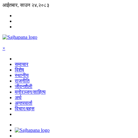
आईतबार, साउन २४,२०८३
×
समाचार
विशेष
स्थानीय
राजनीति
जीवनशैली
मनोरञ्जन/साहित्य
अर्थ
अन्तरवार्ता
विचार/बहस