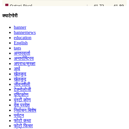
क्याटेगोरी
banner
bannernews
education
English
tags
अन्तरवार्ता
अन्तर्राष्ट्रिय
अपराध/सुरक्षा
अर्थ
खेलकुद
खेलकुद
जीवनशैली
टेक्नोलोजी
दृष्टिकोण
दृस्टी कोण
देश परदेश
निर्वाचन बिशेष
पर्यटन
फोटो कथा
फोटो फिचर