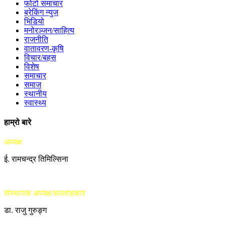
फोटो समाचार
ब्रेकिंग न्युज
भिडियो
मनोरञ्जन/साहित्य
राजनीति
वातावरण-कृषि
विचार/बहस
विशेष
समाचार
समाज
स्थानीय
स्वास्थ्य
हाम्रो बारे
अध्यक्ष
ई. रामचन्द्र तिमिल्सिना
संस्थापक अध्यक्ष/सल्लाहकार
डा. राजु गुरुङ्ग