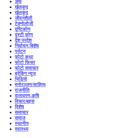
अर्थ
खेलकुद
खेलकुद
जीवनशैली
टेक्नोलोजी
दृष्टिकोण
दृस्टी कोण
देश परदेश
निर्वाचन बिशेष
पर्यटन
फोटो कथा
फोटो फिचर
फोटो समाचार
ब्रेकिंग न्युज
भिडियो
मनोरञ्जन/साहित्य
राजनीति
वातावरण-कृषि
विचार/बहस
विशेष
समाचार
समाज
स्थानीय
स्वास्थ्य