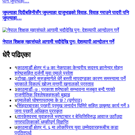
जुम्ल्याहा दिदीबहिनीसँग जुम्ल्याहा दाजुभाइको विवाह, विवाह गराउने पादरी पनि
जुम्ल्याहा…
नेपाल शिक्षक महासंघले आगामी भदौदेखि पुनः देशव्यापी आन्दोलन गर्ने
धेरै पढिएका
१
काठमाडौं क्षेत्र नं ७ का नेकपाका केन्द्रीय सदस्य ज्ञानेन्द्र मोहन
श्रेष्ठसहित दर्जनौं युवा एमाले प्रवेश
२
टोखा–छहरे सुरुङमार्गले धेरै बस्ती मापदण्डका कारण समस्यामा पर्ने
भएकाले विकल्प खोज्न मन्त्री खनालको प्रस्ताव
३
काठमाडौं–७ : प्रकाश श्रेष्ठको सम्भावना मजबुत बन्दै गएको
राजनीतिक विश्लेषकहरूको बुझाइ
४
एमालेको घोषणापत्रमा के छ ? (पूर्णपाठ)
५
सिंहदरबारका प्रहरी प्रमुख जनार्दन घिमिरे सहित उत्कृष्ठ कार्य गर्ने ३
जना प्रहरी अधिकृत पुरस्कृत
६
तारकेश्वरमा युवाहरुले भ्रष्टाचार र बेथितिविरुद्ध आवाज उठाँउदा
नगरपालिकाको धम्कीपूर्ण विज्ञप्ति
७
काठमाडौं क्षेत्र नं. ६ मा लोकप्रिय युवा उम्मेदवारहरूबीच कडा
प्रतिस्पर्धा