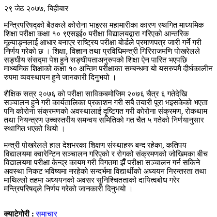
२९ जेठ २०७७, बिहीबार
मन्त्रिपरिषद्को बैठकले कोरोना भाइरस महामारीका कारण स्थगित माध्यमिक
शिक्षा परीक्षा कक्षा १० ९एसइई० परीक्षा विद्यालयद्वारा गरिएको आन्तरिक
मूल्याङ्नलाई आधार बनाएर राष्ट्रिय परीक्षा बोर्डले प्रमाणपत्र जारी गर्ने गरी
निर्णय गरेको छ । शिक्षा, विज्ञान तथा प्रविधिमन्त्री गिरिराजमणि पोखरेलले
सङ्घीय संसद्मा पेश हुने सङ्घीयताअनुरुपको शिक्षा ऐन पारित भएपछि
माध्यमिक शिक्षाको कक्षा १० अन्तिम परीक्षाका सम्बन्धमा यो यसरुपमै दीर्घकालीन
रुपमा व्यवस्थापन हुने जानकारी दिनुभयो ।
शैक्षिक सत्र २०७६ को परीक्षा साविकबमोजिम २०७६ चैत्र ६ गतेदेखि
सञ्चालन हुने गरी कार्यतालिका प्रकाशन गरी सबै तयारी पूरा भइसकेको भएता
पनि कोरोना संक्रमणको अवस्थालाई दृष्टिगत गरी कोरोना संक्रमण, रोकथाम
तथा नियन्त्रण उच्चस्तरीय समन्वय समितिको गत चैत ५ गतेको निर्णयानुसार
स्थागित भएको थियो ।
मन्त्री पोखरेलले हाल देशभरका शिक्षण संस्थाहरू बन्द रहेका, कतिपय
विद्यालयमा क्वारेन्टिन सञ्चालन गरिएको र रोगको संक्रमणको जोखिमका बीच
विद्यालयमा परीक्षा केन्द्र कायम गरी विगतमा झैँ परीक्षा सञ्चालन गर्न सकिने
अवस्था निकट भविष्यमा नरहेको सन्दर्भमा विद्यार्थीको अध्ययन निरन्तरता तथा
माथिल्लो तहमा अध्ययनको अवसर सुनिश्चितताको दायित्वबोध गरेर
मन्त्रिपरिषद्ले निर्णय गरेको जानकारी दिनुभयो ।
क्याटेगोरी :
समाचार