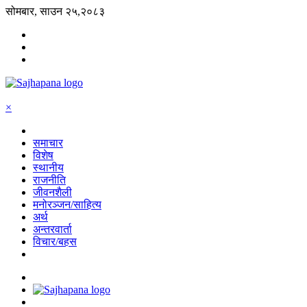
सोमबार, साउन २५,२०८३
×
समाचार
विशेष
स्थानीय
राजनीति
जीवनशैली
मनोरञ्जन/साहित्य
अर्थ
अन्तरवार्ता
विचार/बहस