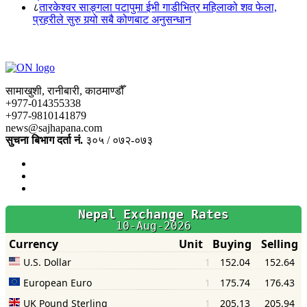
८
तारकेश्वर साङ्गला पटापुमा ईभी गाडीभित्र महिलाको शव फेला,
प्रहरीले सुरु गर्‍यो सबै कोणबाट अनुसन्धान
सामाखुशी, रानीबारी, काठमाण्डौँ
+977-014355338
+977-9810141879
news@sajhapana.com
सुचना बिभाग दर्ता नं.
३०५ / ०७२-०७३