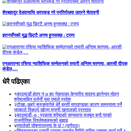
शेरबहादुर देउवामाथि धरपकड गरे प्रतिरोधमा उत्रने चेतावनी
इरानसँगको युद्ध छिट्टै अन्त्य हुनसक्छ : ट्रम्प
एनआरएनए एसिया प्याशिफिक सम्मेलनको तयारी अन्तिम चरणमा- आरसी दीपक
कंडेल,…
धेरै पढिएका
१
काठमाडौं क्षेत्र नं ७ का नेकपाका केन्द्रीय सदस्य ज्ञानेन्द्र मोहन
श्रेष्ठसहित दर्जनौं युवा एमाले प्रवेश
२
टोखा–छहरे सुरुङमार्गले धेरै बस्ती मापदण्डका कारण समस्यामा पर्ने
भएकाले विकल्प खोज्न मन्त्री खनालको प्रस्ताव
३
काठमाडौं–७ : प्रकाश श्रेष्ठको सम्भावना मजबुत बन्दै गएको
राजनीतिक विश्लेषकहरूको बुझाइ
४
एमालेको घोषणापत्रमा के छ ? (पूर्णपाठ)
५
सिंहदरबारका प्रहरी प्रमुख जनार्दन घिमिरे सहित उत्कृष्ठ कार्य गर्ने ३