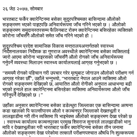
२६ जेठ २०७७, सोमबार
भारतबाट फर्केर क्वारेन्टिनमा बसेका सुदूरपश्चिमका बासिन्दामा औलोको
सङ्क्रमण भएको पाइएपछि अनिवार्यरूपमा जाँच गरिने भएको छ । औलोको
सङ्क्रमण समुदायस्तरसम्म फैलिनबाट रोक्न क्वारेन्टिनमा बसिरहेका व्यक्तिको
कोरोना जाँचसँगै औलोको समेत जाँच गरिने भएको हो ।
सुदूरपश्चिम प्रदेश सामाजिक विकास मन्त्रालयअन्तर्गतको स्वास्थ्य
निर्देशनालयका निर्देशक डा गुणराज अवस्थीले क्वारेन्टिनमा बसेका व्यक्तिलाई
ज्वरो आएमा कोरोना भाइरसको जाँचसँगै औलो रोगको जाँच अनिवार्यरूपमा
गर्नुपर्ने व्यवस्था मिलाउन स्वास्थ्य कार्यालयलाई आग्रह गर्नुभएको छ ।
“समयमै रोगको पहिचान गरी उपचार गरेर मृत्युबाट जोगाउन औलोको परीक्षण गर्न
आग्रह गरेका छौँ”, उहाँले भन्नुभयो, “भारतबाट नेपाल आउने व्यक्तिमा औलो
रोगको सङ्क्रमण देखिएको छ, आयातित औलो रोगीको अनुपात आधाभन्दा बढी
भएको हुनाले हाल क्वारेन्टिनमा बसिरहेका व्यक्तिमा अनिवार्यरूपमा औलो जाँच
गरिनुपर्ने देखिएको छ ।”
उहाँका अनुसार क्वारेन्टिनमा बसेका डडेल्धुरा जिल्लाका एक बासिन्दामा अत्यन्त
कडा खालको पि फाल्सीपारम औलो र कञ्चनपुर जिल्लाको देखतभूली र
लालझाडीमा गरी तीन व्यक्तिमा पि भाइभेक्स औलोको सङ्क्रमण देखा परेको छ
। स्वास्थ्य कार्यालय कञ्चनपुरका प्रमुख शिवराज सुनारले लालझाडीको भानु
मावि र देखतभूलीका गरी भारतबाट फर्केर क्वारेन्टिनमा बसेका तीन जनामा
औलोको सङ्क्रमण देखा परेकोमा तत्कालै परीक्षणपश्चात औषधि निःशुल्करूपमा