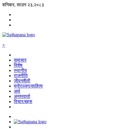
शनिबार, साउन २३,२०८३
×
समाचार
विशेष
स्थानीय
राजनीति
जीवनशैली
मनोरञ्जन/साहित्य
अर्थ
अन्तरवार्ता
विचार/बहस