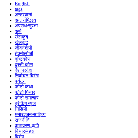
English
tags
अन्तरवार्ता
अन्तर्राष्ट्रिय
अपराध/सुरक्षा
अर्थ
खेलकुद
खेलकुद
जीवनशैली
टेक्नोलोजी
दृष्टिकोण
दृस्टी कोण
देश परदेश
निर्वाचन बिशेष
पर्यटन
फोटो कथा
फोटो फिचर
फोटो समाचार
ब्रेकिंग न्युज
भिडियो
मनोरञ्जन/साहित्य
राजनीति
वातावरण-कृषि
विचार/बहस
विशेष