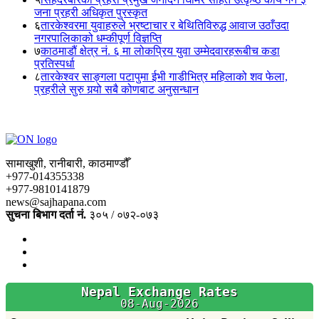
जना प्रहरी अधिकृत पुरस्कृत
६
तारकेश्वरमा युवाहरुले भ्रष्टाचार र बेथितिविरुद्ध आवाज उठाँउदा
नगरपालिकाको धम्कीपूर्ण विज्ञप्ति
७
काठमाडौं क्षेत्र नं. ६ मा लोकप्रिय युवा उम्मेदवारहरूबीच कडा
प्रतिस्पर्धा
८
तारकेश्वर साङ्गला पटापुमा ईभी गाडीभित्र महिलाको शव फेला,
प्रहरीले सुरु गर्‍यो सबै कोणबाट अनुसन्धान
सामाखुशी, रानीबारी, काठमाण्डौँ
+977-014355338
+977-9810141879
news@sajhapana.com
सुचना बिभाग दर्ता नं.
३०५ / ०७२-०७३