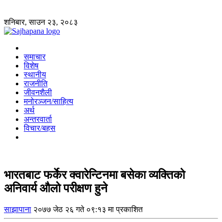
शनिबार, साउन २३, २०८३
समाचार
विशेष
स्थानीय
राजनीति
जीवनशैली
मनोरञ्जन/साहित्य
अर्थ
अन्तरवार्ता
विचार/बहस
भारतबाट फर्केर क्वारेन्टिनमा बसेका व्यक्तिको
अनिवार्य औलो परीक्षण हुने
साझापाना
२०७७ जेठ २६ गते ०९:१३ मा प्रकाशित