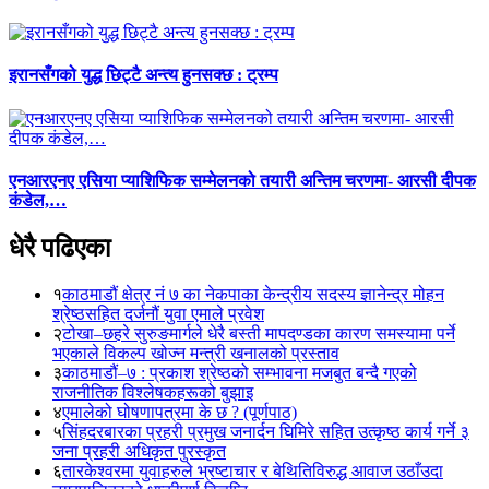
इरानसँगको युद्ध छिट्टै अन्त्य हुनसक्छ : ट्रम्प
एनआरएनए एसिया प्याशिफिक सम्मेलनको तयारी अन्तिम चरणमा- आरसी दीपक
कंडेल,…
धेरै पढिएका
१
काठमाडौं क्षेत्र नं ७ का नेकपाका केन्द्रीय सदस्य ज्ञानेन्द्र मोहन
श्रेष्ठसहित दर्जनौं युवा एमाले प्रवेश
२
टोखा–छहरे सुरुङमार्गले धेरै बस्ती मापदण्डका कारण समस्यामा पर्ने
भएकाले विकल्प खोज्न मन्त्री खनालको प्रस्ताव
३
काठमाडौं–७ : प्रकाश श्रेष्ठको सम्भावना मजबुत बन्दै गएको
राजनीतिक विश्लेषकहरूको बुझाइ
४
एमालेको घोषणापत्रमा के छ ? (पूर्णपाठ)
५
सिंहदरबारका प्रहरी प्रमुख जनार्दन घिमिरे सहित उत्कृष्ठ कार्य गर्ने ३
जना प्रहरी अधिकृत पुरस्कृत
६
तारकेश्वरमा युवाहरुले भ्रष्टाचार र बेथितिविरुद्ध आवाज उठाँउदा