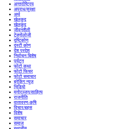
अन्तर्राष्ट्रिय
अपराध/सुरक्षा
अर्थ
खेलकुद
खेलकुद
जीवनशैली
टेक्नोलोजी
दृष्टिकोण
दृस्टी कोण
देश परदेश
निर्वाचन बिशेष
पर्यटन
फोटो कथा
फोटो फिचर
फोटो समाचार
ब्रेकिंग न्युज
भिडियो
मनोरञ्जन/साहित्य
राजनीति
वातावरण-कृषि
विचार/बहस
विशेष
समाचार
समाज
स्थानीय