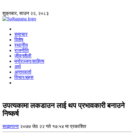
शुक्रबार, साउन २२, २०८३
समाचार
विशेष
स्थानीय
राजनीति
जीवनशैली
मनोरञ्जन/साहित्य
अर्थ
अन्तरवार्ता
विचार/बहस
उपत्यकामा लकडाउन लाई थप प्रभावकारी बनाउने
निष्कर्ष
साझापाना
२०७७ जेठ २२ गते १७:५४ मा प्रकाशित