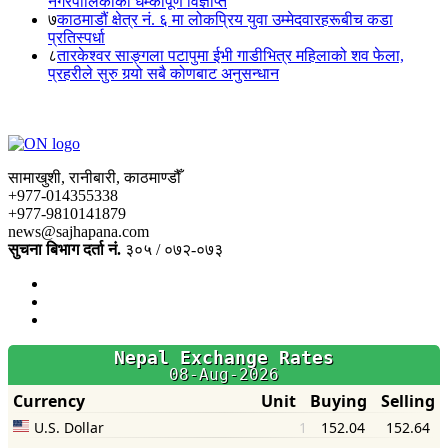
नगरपालिकाको धम्कीपूर्ण विज्ञप्ति
७
काठमाडौं क्षेत्र नं. ६ मा लोकप्रिय युवा उम्मेदवारहरूबीच कडा
प्रतिस्पर्धा
८
तारकेश्वर साङ्गला पटापुमा ईभी गाडीभित्र महिलाको शव फेला,
प्रहरीले सुरु गर्‍यो सबै कोणबाट अनुसन्धान
सामाखुशी, रानीबारी, काठमाण्डौँ
+977-014355338
+977-9810141879
news@sajhapana.com
सुचना बिभाग दर्ता नं.
३०५ / ०७२-०७३