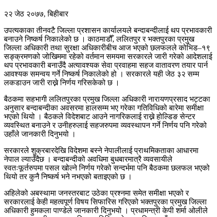
२२ जेठ २०७७, बिहीबार
उपत्यकाका तीनवटै जिल्ला प्रशासन कार्यालयले बन्दाबन्दीलाई थप प्रभावकारी
बनाउने निष्कर्ष निकालेको छ । काठमाडौँ, ललितपुर र भक्तपुरका प्रमुख
जिल्ला अधिकारी तथा सुरक्षा अधिकारीबीच आज भएको छलफलले कोभिड–१९
सङ्क्रमणको जोखिममा रहेको वर्तमान समयमा सरकारले जारी गरेको आदेशलाई
थप प्रभावकारी बनाउँदै अत्यावश्यक सेवा प्रवाहमा सहज वातावरण तयार पार्न
आवश्यक समन्वय गर्ने निष्कर्ष निकालेको हो । सरकारले यही जेठ ३२ सम्म
लकडाउन जारी राख्ने निर्णय गरिसकेको छ ।
बैठकमा सहभागी ललितपुरका प्रमुख जिल्ला अधिकारी नारायणप्रसाद भट्टका
अनुसार बन्दाबन्दीका अवसरमा हालसम्म भए गरेका गतिविधिको बारेमा समीक्षा
भएको थियो । बैठकले विदेशबाट आउने नागरिकलाई राख्ने होल्डिङ सेन्टर
व्यवस्थित बनाउने र उनीहरुलाई सहजरुपमा व्यवस्थापन गर्ने निर्णय पनि गरेको
उहाँले जानकारी दिनुभयो ।
सरकारले शुक्रबारदेखि विदेशमा बस्ने नेपालीलाई प्राथमिकताका आधारमा
नेपाल ल्याउँदैछ । बन्दाबन्दीको अवधिमा बुधबारमात्रै व्यवसायीले
स्वतःफूर्तरुपमा पसल खोल्ने निर्णय गरेको सन्दर्भमा पनि बैठकमा छलफल भएको
थियो तर कुनै निष्कर्ष भने नभएको बताइएको छ ।
अहिलेको अबस्थामा जनस्तरबाट उठेका प्रश्नमा समेत समीक्षा भएको र
सरकारलाई केही महत्वपूर्ण विषय सिफारिस गरिएको भक्तपुरका प्रमुख जिल्ला
अधिकारी हुमकला पाण्डेले जानकारी दिनुभयो । प्रधामन्त्री केपी शर्मा ओलीले