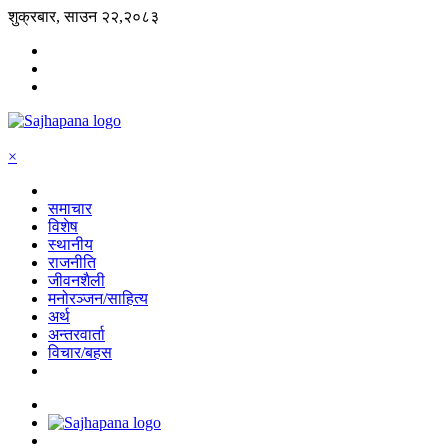
शुक्रबार, साउन २२,२०८३
×
समाचार
विशेष
स्थानीय
राजनीति
जीवनशैली
मनोरञ्जन/साहित्य
अर्थ
अन्तरवार्ता
विचार/बहस