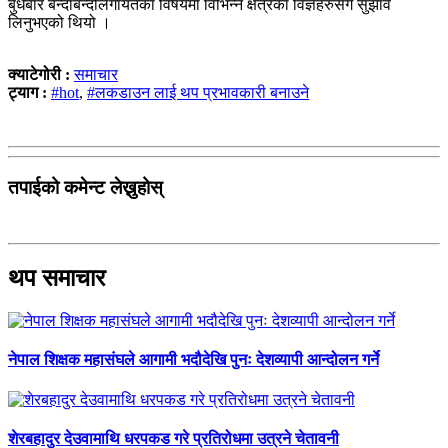
बुधबार बन्दाबन्दीलगायतका विषयमा विभिन्न क्षेत्रका विज्ञहरुसँग सुझाव
लिनुभएको थियो ।
क्याटेगोरी :
समाचार
ट्याग :
#hot
,
#लकडाउन लाई थप प्रभावकारी बनाउने
तपाईको कमेन्ट लेख्नुहोस्
थप समाचार
नेपाल शिक्षक महासंघले आगामी भदौदेखि पुनः देशव्यापी आन्दोलन गर्ने
शेरबहादुर देउवामाथि धरपकड गरे प्रतिरोधमा उत्रने चेतावनी