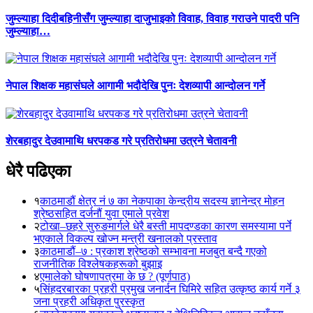
जुम्ल्याहा दिदीबहिनीसँग जुम्ल्याहा दाजुभाइको विवाह, विवाह गराउने पादरी पनि
जुम्ल्याहा…
नेपाल शिक्षक महासंघले आगामी भदौदेखि पुनः देशव्यापी आन्दोलन गर्ने
शेरबहादुर देउवामाथि धरपकड गरे प्रतिरोधमा उत्रने चेतावनी
धेरै पढिएका
१
काठमाडौं क्षेत्र नं ७ का नेकपाका केन्द्रीय सदस्य ज्ञानेन्द्र मोहन
श्रेष्ठसहित दर्जनौं युवा एमाले प्रवेश
२
टोखा–छहरे सुरुङमार्गले धेरै बस्ती मापदण्डका कारण समस्यामा पर्ने
भएकाले विकल्प खोज्न मन्त्री खनालको प्रस्ताव
३
काठमाडौं–७ : प्रकाश श्रेष्ठको सम्भावना मजबुत बन्दै गएको
राजनीतिक विश्लेषकहरूको बुझाइ
४
एमालेको घोषणापत्रमा के छ ? (पूर्णपाठ)
५
सिंहदरबारका प्रहरी प्रमुख जनार्दन घिमिरे सहित उत्कृष्ठ कार्य गर्ने ३
जना प्रहरी अधिकृत पुरस्कृत