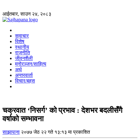
आईतबार, साउन २४, २०८३
समाचार
विशेष
स्थानीय
राजनीति
जीवनशैली
मनोरञ्जन/साहित्य
अर्थ
अन्तरवार्ता
विचार/बहस
चक्रवात ‘निसर्ग’ को प्रभाव : देशभर बदलीसँगै
वर्षाको सम्भावना
साझापाना
२०७७ जेठ २२ गते १३:१३ मा प्रकाशित