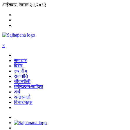
आईतबार, साउन २४,२०८३
×
समाचार
विशेष
स्थानीय
राजनीति
जीवनशैली
मनोरञ्जन/साहित्य
अर्थ
अन्तरवार्ता
विचार/बहस