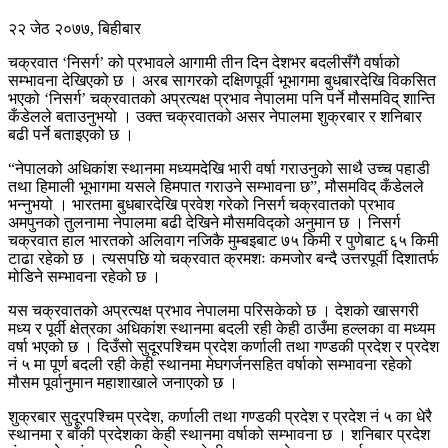
२२ जेठ २०७७, बिहीबार
चक्रवात ‘निसर्ग’ को प्रभावले आगामी तीन दिन देशभर बदलीसँगै वर्षाको
सम्भावना देखिएको छ । अरब सागरको दक्षिणपूर्वी भूभागमा बुधबारदेखि विकसित
भएको ‘निसर्ग’ चक्रवातको अप्रत्यक्ष प्रभाव नेपालमा पनि पर्ने मौसमविद् शान्ति
कँडेलले बताउनुभयो । उक्त चक्रवातको असर नेपालमा शुक्रबार र शनिबार
बढी पर्ने बताइएको छ ।
“नेपालको अधिकांश स्थानमा मध्यमदेखि भारी वर्षा गराउनुको साथै उच्च पहाडी
तथा हिमाली भूभागमा यसले हिमपात गराउने सम्भावना छ”, मौसमविद् कँडेलले
भन्नुभयो । भारतमा बुधबारदेखि प्रवेश गरेको निसर्ग चक्रवातको प्रभाव
अमपुनको तुलनामा नेपालमा बढी देखिने मौसमविद्को अनुमान छ । निसर्ग
चक्रवात हाल भारतको अलिवाग नजिकै मुम्बइबाट ७५ किमी र पुणेबाट ६५ किमी
टाढा रहेको छ । त्यसपछि यो चक्रवात क्रमशः कमजोर बन्दै उत्तरपूर्वी दिशातर्फ
मोडिने सम्भावना रहेको छ ।
यस चक्रवातको अप्रत्यक्ष प्रभाव नेपालमा परिसकेको छ । देशको खासगरी
मध्य र पूर्वी क्षेत्रका अधिकांश स्थानमा बदली रही केही ठाउँमा हल्लका वा मध्यम
वर्षा भएको छ । दिउँसो सुदूरपश्चिम प्रदेश कर्णाली तथा गण्डकी प्रदेश र प्रदेश
नं ५ मा पूर्ण बदली रही केही स्थानमा मेघगर्जनसहित वर्षाको सम्भावना रहेको
मौसम पूर्वानुमान महाशाखाले जनाएको छ ।
शुक्रबार सुदूरपश्चिम प्रदेश, कर्णाली तथा गण्डकी प्रदेश र प्रदेश नं ५ का धेरै
स्थानमा र बाँकी प्रदेशका केही स्थानमा वर्षाको सम्भावना छ । शनिबार प्रदेश