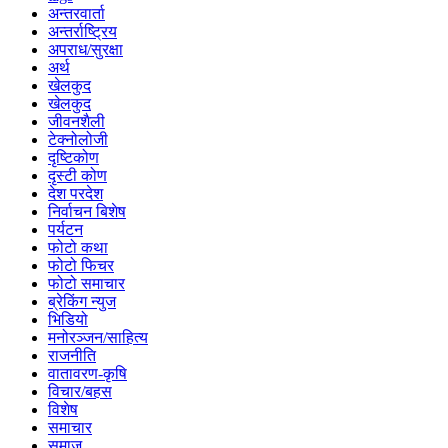
अन्तरवार्ता
अन्तर्राष्ट्रिय
अपराध/सुरक्षा
अर्थ
खेलकुद
खेलकुद
जीवनशैली
टेक्नोलोजी
दृष्टिकोण
दृस्टी कोण
देश परदेश
निर्वाचन बिशेष
पर्यटन
फोटो कथा
फोटो फिचर
फोटो समाचार
ब्रेकिंग न्युज
भिडियो
मनोरञ्जन/साहित्य
राजनीति
वातावरण-कृषि
विचार/बहस
विशेष
समाचार
समाज