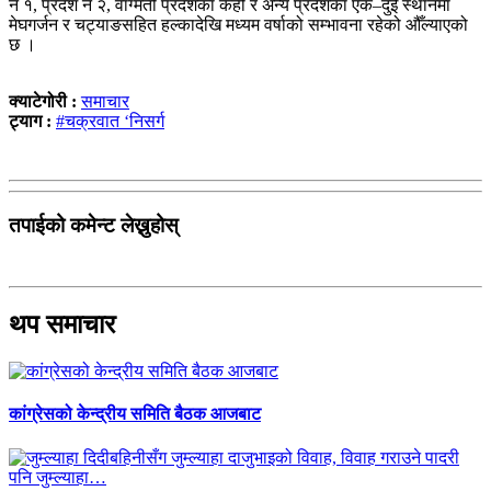
नं १, प्रदेश नं २, वाग्मती प्रदेशका केही र अन्य प्रदेशका एक–दुई स्थानमा
मेघगर्जन र चट्याङसहित हल्कादेखि मध्यम वर्षाको सम्भावना रहेको औँल्याएको
छ ।
क्याटेगोरी :
समाचार
ट्याग :
#चक्रवात ‘निसर्ग
तपाईको कमेन्ट लेख्नुहोस्
थप समाचार
कांग्रेसको केन्द्रीय समिति बैठक आजबाट