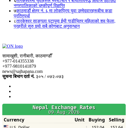
६
तारकेश्वरमा युवाहरुले भ्रष्टाचार र बेथितिविरुद्ध आवाज उठाँउदा
नगरपालिकाको धम्कीपूर्ण विज्ञप्ति
७
काठमाडौं क्षेत्र नं. ६ मा लोकप्रिय युवा उम्मेदवारहरूबीच कडा
प्रतिस्पर्धा
८
तारकेश्वर साङ्गला पटापुमा ईभी गाडीभित्र महिलाको शव फेला,
प्रहरीले सुरु गर्‍यो सबै कोणबाट अनुसन्धान
सामाखुशी, रानीबारी, काठमाण्डौँ
+977-014355338
+977-9810141879
news@sajhapana.com
सुचना बिभाग दर्ता नं.
३०५ / ०७२-०७३