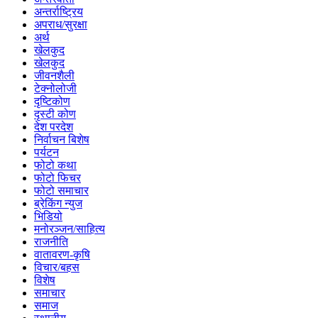
अन्तर्राष्ट्रिय
अपराध/सुरक्षा
अर्थ
खेलकुद
खेलकुद
जीवनशैली
टेक्नोलोजी
दृष्टिकोण
दृस्टी कोण
देश परदेश
निर्वाचन बिशेष
पर्यटन
फोटो कथा
फोटो फिचर
फोटो समाचार
ब्रेकिंग न्युज
भिडियो
मनोरञ्जन/साहित्य
राजनीति
वातावरण-कृषि
विचार/बहस
विशेष
समाचार
समाज