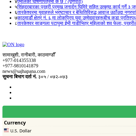
४
एमालेको घोषणापत्रमा के छ ? (पूर्णपाठ)
५
सिंहदरबारका प्रहरी प्रमुख जनार्दन घिमिरे सहित उत्कृष्ठ कार्य गर्ने ३ 
६
तारकेश्वरमा युवाहरुले भ्रष्टाचार र बेथितिविरुद्ध आवाज उठाँउदा नगरपालि
७
काठमाडौं क्षेत्र नं. ६ मा लोकप्रिय युवा उम्मेदवारहरूबीच कडा प्रतिस्पर्
८
तारकेश्वर साङ्गला पटापुमा ईभी गाडीभित्र महिलाको शव फेला, प्रहरीले
सामाखुशी, रानीबारी, काठमाण्डौँ
+977-014355338
+977-9810141879
news@sajhapana.com
सुचना बिभाग दर्ता नं.
३०५ / ०७२-०७३