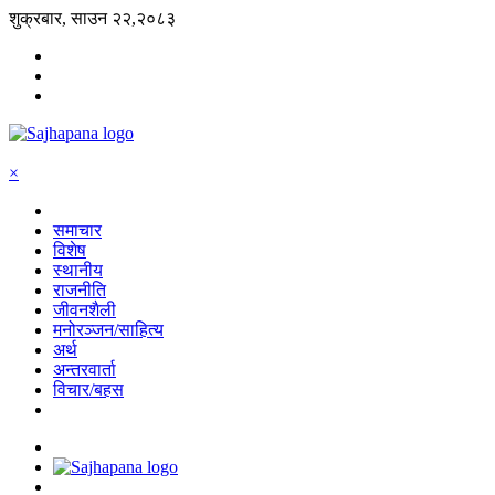
शुक्रबार, साउन २२,२०८३
×
समाचार
विशेष
स्थानीय
राजनीति
जीवनशैली
मनोरञ्जन/साहित्य
अर्थ
अन्तरवार्ता
विचार/बहस