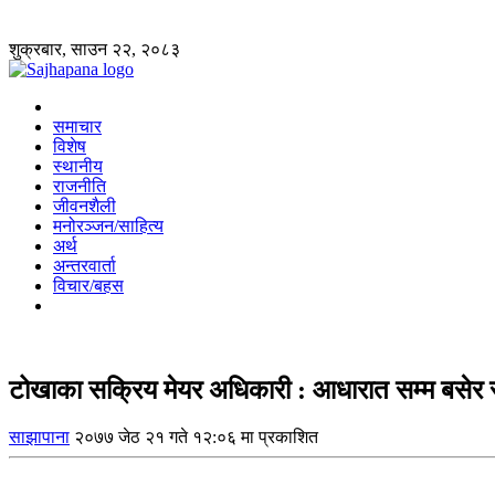
शुक्रबार, साउन २२, २०८३
समाचार
विशेष
स्थानीय
राजनीति
जीवनशैली
मनोरञ्जन/साहित्य
अर्थ
अन्तरवार्ता
विचार/बहस
टोखाका सक्रिय मेयर अधिकारी : आधारात सम्म बसेर
साझापाना
२०७७ जेठ २१ गते १२:०६ मा प्रकाशित