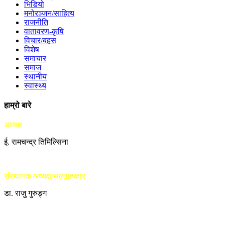
भिडियो
मनोरञ्जन/साहित्य
राजनीति
वातावरण-कृषि
विचार/बहस
विशेष
समाचार
समाज
स्थानीय
स्वास्थ्य
हाम्रो बारे
अध्यक्ष
ई. रामचन्द्र तिमिल्सिना
संस्थापक अध्यक्ष/सल्लाहकार
डा. राजु गुरुङ्ग