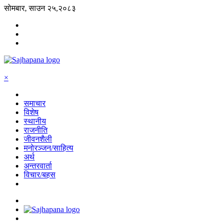
सोमबार, साउन २५,२०८३
×
समाचार
विशेष
स्थानीय
राजनीति
जीवनशैली
मनोरञ्जन/साहित्य
अर्थ
अन्तरवार्ता
विचार/बहस