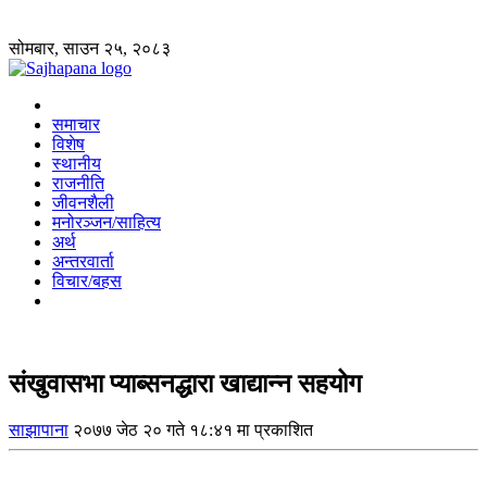
सोमबार, साउन २५, २०८३
समाचार
विशेष
स्थानीय
राजनीति
जीवनशैली
मनोरञ्जन/साहित्य
अर्थ
अन्तरवार्ता
विचार/बहस
संखुवासभा प्याब्सनद्धारा खाद्यान्न सहयोग
साझापाना
२०७७ जेठ २० गते १८:४१ मा प्रकाशित