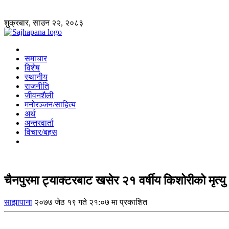
शुक्रबार, साउन २२, २०८३
समाचार
विशेष
स्थानीय
राजनीति
जीवनशैली
मनोरञ्जन/साहित्य
अर्थ
अन्तरवार्ता
विचार/बहस
चैनपुरमा ट्याक्टरबाट खसेर २१ वर्षीय किशोरीको मृत्यु
साझापाना
२०७७ जेठ १९ गते २१:०७ मा प्रकाशित