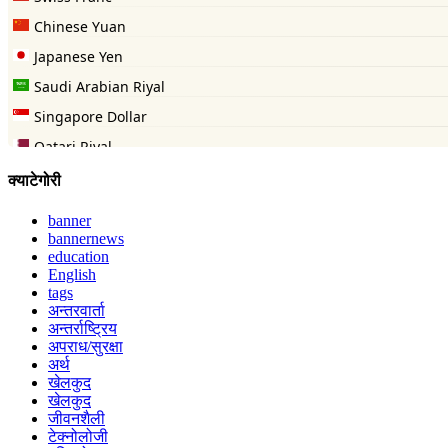
क्याटेगोरी
banner
bannernews
education
English
tags
अन्तरवार्ता
अन्तर्राष्ट्रिय
अपराध/सुरक्षा
अर्थ
खेलकुद
खेलकुद
जीवनशैली
टेक्नोलोजी