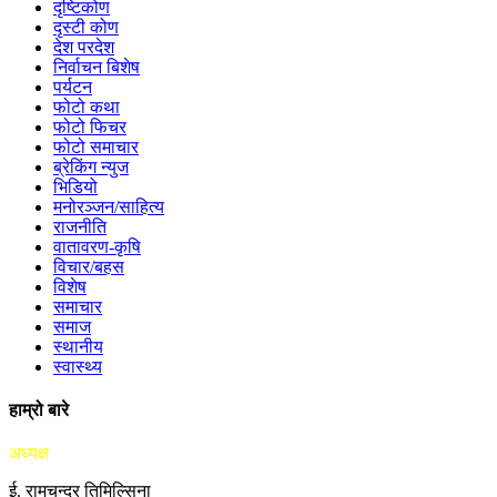
दृष्टिकोण
दृस्टी कोण
देश परदेश
निर्वाचन बिशेष
पर्यटन
फोटो कथा
फोटो फिचर
फोटो समाचार
ब्रेकिंग न्युज
भिडियो
मनोरञ्जन/साहित्य
राजनीति
वातावरण-कृषि
विचार/बहस
विशेष
समाचार
समाज
स्थानीय
स्वास्थ्य
हाम्रो बारे
अध्यक्ष
ई. रामचन्द्र तिमिल्सिना