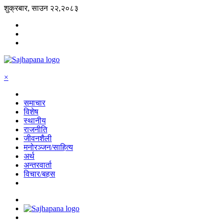
शुक्रबार, साउन २२,२०८३
×
समाचार
विशेष
स्थानीय
राजनीति
जीवनशैली
मनोरञ्जन/साहित्य
अर्थ
अन्तरवार्ता
विचार/बहस