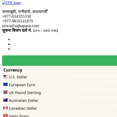
सामाखुशी, रानीबारी, काठमाण्डौँ
+977-014355338
+977-9810141879
news@sajhapana.com
सुचना बिभाग दर्ता नं.
३०५ / ०७२-०७३