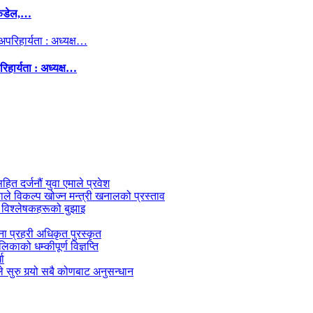
कंडेल,…
िहार्यता : अध्यक्ष…
सहित दर्जनौं युवा एमाले प्रवेश
काले विकल्प खोज्न मन्त्री खनालको प्रस्ताव
 विश्लेषकहरूको बुझाइ
जना प्रहरी अधिकृत पुरस्कृत
काको धम्कीपूर्ण विज्ञप्ति
धा
 सुरु गर्‍यो सबै कोणबाट अनुसन्धान