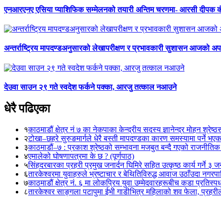
एनआरएनए एसिया प्याशिफिक सम्मेलनको तयारी अन्तिम चरणमा- आरसी दीपक 
अन्तर्राष्ट्रिय मापदण्डअनुसारको लेखापरीक्षण र प्रभावकारी सुशासन आजको अपर
देउवा साउन २९ गते स्वदेश फर्कने पक्का, आरजु तत्काल नआउने
धेरै पढिएका
१
काठमाडौं क्षेत्र नं ७ का नेकपाका केन्द्रीय सदस्य ज्ञानेन्द्र मोहन श्रेष्ठ
२
टोखा–छहरे सुरुङमार्गले धेरै बस्ती मापदण्डका कारण समस्यामा पर्ने भए
३
काठमाडौं–७ : प्रकाश श्रेष्ठको सम्भावना मजबुत बन्दै गएको राजनीतिक
४
एमालेको घोषणापत्रमा के छ ? (पूर्णपाठ)
५
सिंहदरबारका प्रहरी प्रमुख जनार्दन घिमिरे सहित उत्कृष्ठ कार्य गर्ने ३ 
६
तारकेश्वरमा युवाहरुले भ्रष्टाचार र बेथितिविरुद्ध आवाज उठाँउदा नगरपालि
७
काठमाडौं क्षेत्र नं. ६ मा लोकप्रिय युवा उम्मेदवारहरूबीच कडा प्रतिस्पर्
८
तारकेश्वर साङ्गला पटापुमा ईभी गाडीभित्र महिलाको शव फेला, प्रहरीले