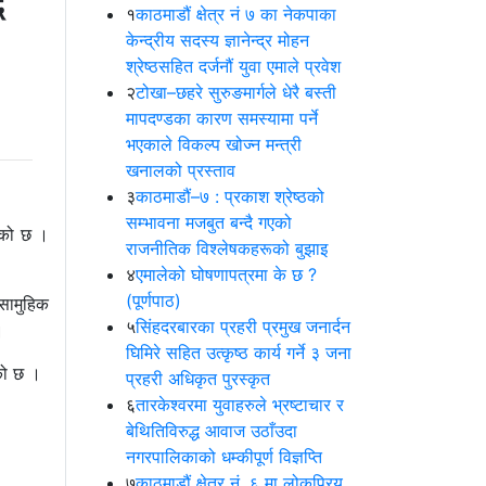
ै
१
काठमाडौं क्षेत्र नं ७ का नेकपाका
केन्द्रीय सदस्य ज्ञानेन्द्र मोहन
श्रेष्ठसहित दर्जनौं युवा एमाले प्रवेश
२
टोखा–छहरे सुरुङमार्गले धेरै बस्ती
मापदण्डका कारण समस्यामा पर्ने
भएकाले विकल्प खोज्न मन्त्री
खनालको प्रस्ताव
३
काठमाडौं–७ : प्रकाश श्रेष्ठको
सम्भावना मजबुत बन्दै गएको
रेको छ ।
राजनीतिक विश्लेषकहरूको बुझाइ
४
एमालेको घोषणापत्रमा के छ ?
(पूर्णपाठ)
सामुहिक
५
सिंहदरबारका प्रहरी प्रमुख जनार्दन
।
घिमिरे सहित उत्कृष्ठ कार्य गर्ने ३ जना
एको छ ।
प्रहरी अधिकृत पुरस्कृत
६
तारकेश्वरमा युवाहरुले भ्रष्टाचार र
बेथितिविरुद्ध आवाज उठाँउदा
नगरपालिकाको धम्कीपूर्ण विज्ञप्ति
७
काठमाडौं क्षेत्र नं. ६ मा लोकप्रिय