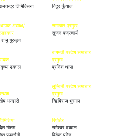
रामचन्द्र तिमिल्सिना
विदुर फुँयाल
्थापक अध्यक्ष/
समाचार प्रमुख
्लाहकार
सुजन बज्रचार्य
 राजु गुरुङ्ग
बागमती प्रदेश समाचार
्पादक
प्रमुख
ीकृष्ण ढकाल
प्रनिश थापा
लुम्बिनी प्रदेश समाचार
बन्धक
प्रमुख
तोष भण्डारी
ऋिषिराज भुसाल
टीमिडिया
रिपोर्टर
ित गौतम
रामेश्वर ढकाल
ित पुडासैनी
बिवेक पनेरु