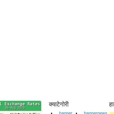
क्याटेगोरी
हा
banner
bannernews
अध्