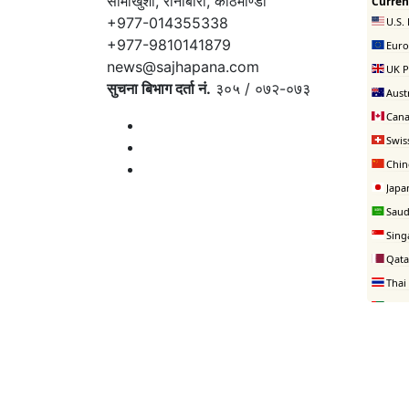
सामाखुशी, रानीबारी, काठमाण्डौँ
+977-014355338
+977-9810141879
news@sajhapana.com
सुचना बिभाग दर्ता नं.
३०५ / ०७२-०७३