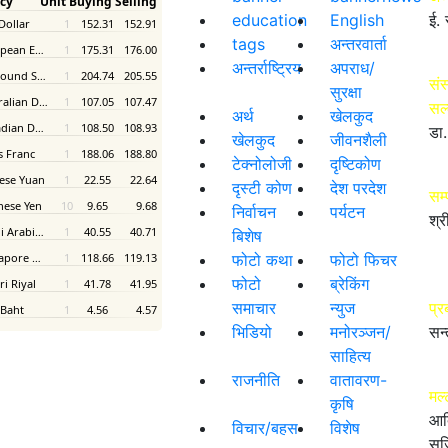
education
English
ई. 
tags
अन्तरवार्ता
अन्तर्राष्ट्रिय
अपराध/
संस
सुरक्षा
सल
अर्थ
खेलकुद
डा.
खेलकुद
जीवनशैली
टेक्नोलोजी
दृष्टिकोण
दृस्टी कोण
देश परदेश
सम
निर्वाचन
पर्यटन
श्र
बिशेष
फोटो कथा
फोटो फिचर
फोटो
ब्रेकिंग
समाचार
न्युज
प्र
भिडियो
मनोरञ्जन/
सन्
साहित्य
राजनीति
वातावरण-
मल्
कृषि
आद
विचार/बहस
विशेष
सुज