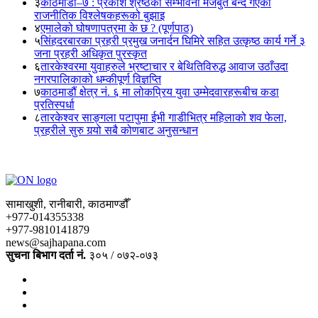
३
काठमाडौं–७ : प्रकाश श्रेष्ठको सम्भावना मजबुत बन्दै गएको
राजनीतिक विश्लेषकहरूको बुझाइ
४
एमालेको घोषणापत्रमा के छ ? (पूर्णपाठ)
५
सिंहदरबारका प्रहरी प्रमुख जनार्दन घिमिरे सहित उत्कृष्ठ कार्य गर्ने ३
जना प्रहरी अधिकृत पुरस्कृत
६
तारकेश्वरमा युवाहरुले भ्रष्टाचार र बेथितिविरुद्ध आवाज उठाँउदा
नगरपालिकाको धम्कीपूर्ण विज्ञप्ति
७
काठमाडौं क्षेत्र नं. ६ मा लोकप्रिय युवा उम्मेदवारहरूबीच कडा
प्रतिस्पर्धा
८
तारकेश्वर साङ्गला पटापुमा ईभी गाडीभित्र महिलाको शव फेला,
प्रहरीले सुरु गर्‍यो सबै कोणबाट अनुसन्धान
सामाखुशी, रानीबारी, काठमाण्डौँ
+977-014355338
+977-9810141879
news@sajhapana.com
सुचना बिभाग दर्ता नं.
३०५ / ०७२-०७३