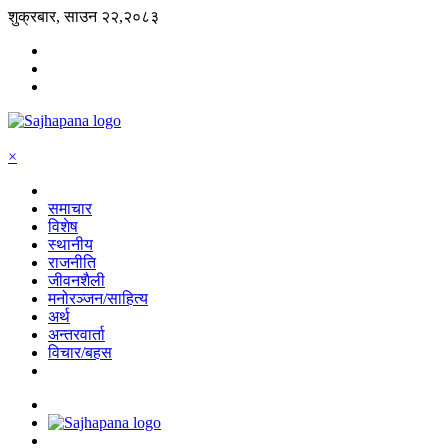
शुक्रबार, साउन २२,२०८३
×
समाचार
विशेष
स्थानीय
राजनीति
जीवनशैली
मनोरञ्जन/साहित्य
अर्थ
अन्तरवार्ता
विचार/बहस