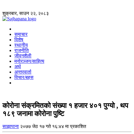
शुक्रबार, साउन २२, २०८३
समाचार
विशेष
स्थानीय
राजनीति
जीवनशैली
मनोरञ्जन/साहित्य
अर्थ
अन्तरवार्ता
विचार/बहस
कोरोना संक्रमितको संख्या १ हजार ४०१ पुग्यो , थप
१८९ जनामा कोरोना पुष्टि
साझापाना
२०७७ जेठ १७ गते १६:४४ मा प्रकाशित