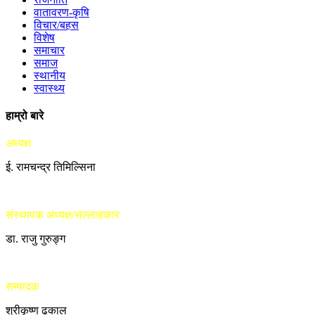
वातावरण-कृषि
विचार/बहस
विशेष
समाचार
समाज
स्थानीय
स्वास्थ्य
हाम्रो बारे
अध्यक्ष
ई. रामचन्द्र तिमिल्सिना
संस्थापक अध्यक्ष/सल्लाहकार
डा. राजु गुरुङ्ग
सम्पादक
श्रीकृष्ण ढकाल