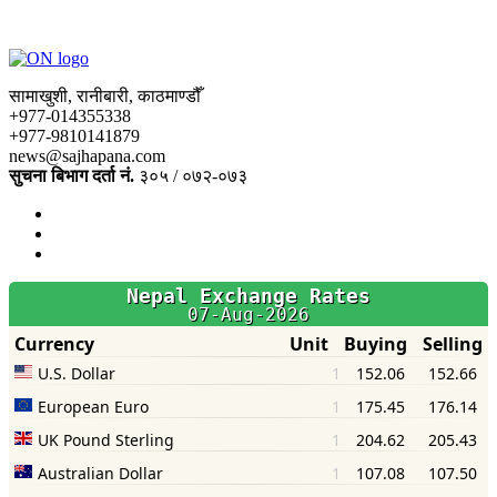
सामाखुशी, रानीबारी, काठमाण्डौँ
+977-014355338
+977-9810141879
news@sajhapana.com
सुचना बिभाग दर्ता नं.
३०५ / ०७२-०७३