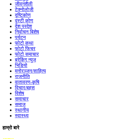
जीवनशैली
टेक्नोलोजी
दृष्टिकोण
दृस्टी कोण
देश परदेश
निर्वाचन बिशेष
पर्यटन
फोटो कथा
फोटो फिचर
फोटो समाचार
ब्रेकिंग न्युज
भिडियो
मनोरञ्जन/साहित्य
राजनीति
वातावरण-कृषि
विचार/बहस
विशेष
समाचार
समाज
स्थानीय
स्वास्थ्य
हाम्रो बारे