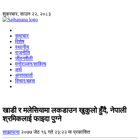
शुक्रबार, साउन २२, २०८३
समाचार
विशेष
स्थानीय
राजनीति
जीवनशैली
मनोरञ्जन/साहित्य
अर्थ
अन्तरवार्ता
विचार/बहस
खाडी र मलेसियामा लकडाउन खुकुलो हुँदै, नेपाली
श्रमिकलाई फाइदा पुग्ने
साझापाना
२०७७ जेठ १६ गते २३:२२ मा प्रकाशित