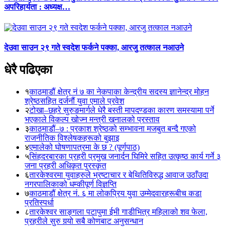
अपरिहार्यता : अध्यक्ष…
देउवा साउन २९ गते स्वदेश फर्कने पक्का, आरजु तत्काल नआउने
धेरै पढिएका
१
काठमाडौं क्षेत्र नं ७ का नेकपाका केन्द्रीय सदस्य ज्ञानेन्द्र मोहन
श्रेष्ठसहित दर्जनौं युवा एमाले प्रवेश
२
टोखा–छहरे सुरुङमार्गले धेरै बस्ती मापदण्डका कारण समस्यामा पर्ने
भएकाले विकल्प खोज्न मन्त्री खनालको प्रस्ताव
३
काठमाडौं–७ : प्रकाश श्रेष्ठको सम्भावना मजबुत बन्दै गएको
राजनीतिक विश्लेषकहरूको बुझाइ
४
एमालेको घोषणापत्रमा के छ ? (पूर्णपाठ)
५
सिंहदरबारका प्रहरी प्रमुख जनार्दन घिमिरे सहित उत्कृष्ठ कार्य गर्ने ३
जना प्रहरी अधिकृत पुरस्कृत
६
तारकेश्वरमा युवाहरुले भ्रष्टाचार र बेथितिविरुद्ध आवाज उठाँउदा
नगरपालिकाको धम्कीपूर्ण विज्ञप्ति
७
काठमाडौं क्षेत्र नं. ६ मा लोकप्रिय युवा उम्मेदवारहरूबीच कडा
प्रतिस्पर्धा
८
तारकेश्वर साङ्गला पटापुमा ईभी गाडीभित्र महिलाको शव फेला,
प्रहरीले सुरु गर्‍यो सबै कोणबाट अनुसन्धान