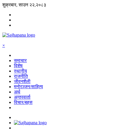
शुक्रबार, साउन २२,२०८३
×
समाचार
विशेष
स्थानीय
राजनीति
जीवनशैली
मनोरञ्जन/साहित्य
अर्थ
अन्तरवार्ता
विचार/बहस