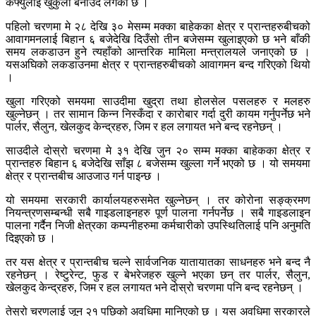
कर्फ्युलाई खुकुलो बनाउँदै लगेको छ ।
पहिलो चरणमा मे २८ देखि ३० मेसम्म मक्का बाहेकका क्षेत्र र प्रान्तहरुबीचको
आवागमनलाई बिहान ६ बजेदेखि दिउँसो तीन बजेसम्म खुलाइएको छ भने बाँकी
समय लकडाउन हुने त्यहाँको आन्तरिक मामिला मन्त्रालयले जनाएको छ ।
यसअघिको लकडाउनमा क्षेत्र र प्रान्तहरुबीचको आवागमन बन्द गरिएको थियो
।
खुला गरिएको समयमा साउदीमा खुद्रा तथा होलसेल पसलहरु र मलहरु
खुल्नेछन् । तर सामान किन्न निस्कँदा र कारोबार गर्दा दुरी कायम गर्नुपर्नेछ भने
पार्लर, सैलुन, खेलकुद केन्द्रहरु, जिम र हल लगायत भने बन्द रहनेछन् ।
साउदीले दोस्रो चरणमा मे ३१ देखि जुन २० सम्म मक्का बाहेकका क्षेत्र र
प्रान्तहरु बिहान ६ बजेदेखि साँझ ८ बजेसम्म खुल्ला गर्ने भएको छ । यो समयमा
क्षेत्र र प्रान्तबीच आउजाउ गर्न पाइन्छ ।
यो समयमा सरकारी कार्यालयहरुसमेत खुल्नेछन् । तर कोरोना सङ्क्रमण
नियन्त्रणसम्बन्धी सबै गाइडलाइनहरु पूर्ण पालना गर्नपर्नेछ । सबै गाइडलाइन
पालना गर्दैन निजी क्षेत्रका कम्पनीहरुमा कर्मचारीको उपस्थितिलाई पनि अनुमति
दिइएको छ ।
तर यस क्षेत्र र प्रान्तबीच चल्ने सार्वजनिक यातायातका साधनहरु भने बन्द नै
रहनेछन् । रेष्टुरेन्ट, फुड र बेभरेजहरु खुल्ने भएका छन् तर पार्लर, सैलुन,
खेलकुद केन्द्रहरु, जिम र हल लगायत भने दोस्रो चरणमा पनि बन्द रहनेछन् ।
तेस्रो चरणलाई जून २१ पछिको अवधिमा मानिएको छ । यस अवधिमा सरकारले