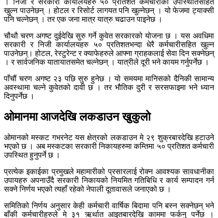
। निजी र सरकारी कार्यालयहरु ५० प्रतिशत कर्मचारीको उपस्थितिसहित
खुल्न पाउनेछन् । होटल र रिसोर्ट लागयत पनि खुल्नेछन् । यो फेजमा ट्याक्सी
पनि चल्नेछन् । तर एक जना मात्र यात्रु चढाउन पाइनेछ ।
चौथौ चरण अगष्ट दुईदेखि सुरु गर्ने कुवेत सरकारको योजना छ । यस अवधिमा
सरकारी र निजी कार्यालयहरु ५० प्रतिशतभन्दा धेरै कर्मचारीसहित खुल्न
पाउनेछन्। होटल, रेस्टुरेन्ट र क्याफेहरुले आफ्ना ग्राहकलाई सेवा दिन सक्नेछन्
। र सार्वजनिक यातायातसमेत चल्नेछन् । यात्रीले दूरी भने कायम गर्नुपर्नेछ ।
पाँचौं चरण अगष्ट २३ पछि सुरु हुनेछ । यो समयमा मानिसको दैनिकी सामान्य
अवस्थामा चल्ने कुवेतको दावी छ । तर भौतिक दुरी र सरसफाइमा भने ध्यान
दिनुपर्नेछ ।
ओमानमा आजदेखि लकडाउन खुकुलो
ओमानको मस्कट गभरनेट यस क्षेत्रको लकडाउन मे २९ शुक्रबारदेखि हटाउने
भएको छ । अब मस्कटका सरकारी निकायहरुमा कम्तिमा ५० प्रतिशत कर्मचारी
उपस्थित हुनुपर्ने छ ।
प्रत्येक इकाईका प्रमुखले महामारीको प्रसारलाई रोक्न आवश्यक सावधानीका
उपायहरु अपनाउँदै सरकारी निकायको नियमित गतिबिधि र कार्य सम्पादन गर्न
सक्ने निर्णय भएको त्यहाँ रहेको नेपाली दूतावासले जनाएको छ ।
समितिको निर्णय अनुसार केही कर्मचारी वार्षिक बिदामा पनि बस्न सक्नेछन् भने
बाँकी कर्मचारीहरुले मे ३१ ऋर्थात आइतबारदेखि काममा फर्कनु पर्नेछ ।