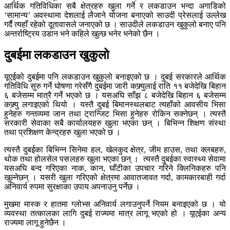
आर्थिक गतिविधिका सबै क्षेत्रहरु खुला गर्ने र लकडाउन भन्दा अगाडिको
‘सामान्य’ अवस्थामा देशलाई लैजाने योजना बनाएको साउदी प्रेसलाई उल्लेख
गर्दै त्यहाँ रहेको दूतावासले जनाएको छ । साउदीले लकडाउन खुकुलो बनाए पनि
अन्तर्राष्ट्रिय उडान भने कहिले खुल्छ भनेर भनेको छैन ।
दुबईमा लकडाउन खुकुलो
यूएईको दुबईमा पनि लकडाउन खुकुलो बनाइएको छ । दुबई सरकारले आर्थिक
गतिविधि सुरु गर्ने घोषणा गरेसँगै दुबईमा जारी कफ्र्युलाई राति ११ बजेदेखि बिहान
६ बजेसम्म मात्रै गर्ने भएको छ । यसअघि साँझ ८ बजेदेखि बिहान ६ बजेसम्म
कफ्र्यु लगाइएको थियो । यस्तै दुबई बिमानस्थलबाट त्यहाँको आवसीय भिसा
हुनेहरु गन्तव्यमा जान तथा ट्रान्जिट भिसा हुनेहरु रोकिन सक्नेछन् । त्यस्तै
सरकारी सेवाका सबै कार्यालयहरु खुला भएका छन् । बिभिन्न शिक्षण संस्था
तथा प्रशिक्षण केन्द्रहरु खुला भएको छ ।
त्यस्तै दुबईका बिभिन्न सिनेमा हल, खेलकुद क्षेत्र, जीम हाउस, तथा क्लबहरु,
थोक तथा होलसेल पसलहरु खुला भएका छन् । त्यस्तै दुबईका स्वास्थ्य सेवामा
यसअघि बन्द गरिएका नाक, कान, घाँटीका उपचार गरिने क्लिनिकहरु पनि
खुल्नेछन् । यसरी खुला गरिएको क्षेत्रमा आवातजावत गर्दा, कामकारबाही गर्दा
अनिवार्य रुपमा सुरक्षाका उपाय अपनाउनु पर्नेछ ।
मुखमा मास्क र हातमा ग्लोभ्स अनिवार्य लगाउनुपर्ने नियम बनाइएको छ । यो
व्यवस्था तत्कालका लागि दुबई राज्यमा मात्र लागू भएको हो । यूएईका अन्य
राज्यमा लागू हुनेछैन ।