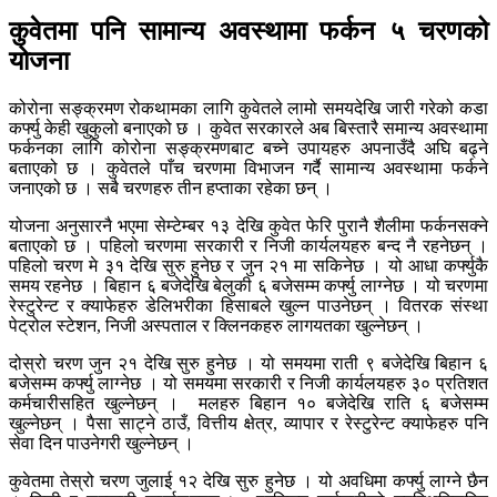
कुवेतमा पनि सामान्य अवस्थामा फर्कन ५ चरणको
योजना
कोरोना सङ्क्रमण रोकथामका लागि कुवेतले लामो समयदेखि जारी गरेको कडा
कर्फ्यु केही खुकुलो बनाएको छ । कुवेत सरकारले अब बिस्तारै समान्य अवस्थामा
फर्कनका लागि कोरोना सङ्क्रमणबाट बच्ने उपायहरु अपनाउँदै अघि बढ्ने
बताएको छ । कुवेतले पाँच चरणमा विभाजन गर्दै सामान्य अवस्थामा फर्कने
जनाएको छ । सबै चरणहरु तीन हप्ताका रहेका छन् ।
योजना अनुसारनै भएमा सेम्टेम्बर १३ देखि कुवेत फेरि पुरानै शैलीमा फर्कनसक्ने
बताएको छ । पहिलो चरणमा सरकारी र निजी कार्यलयहरु बन्द नै रहनेछन् ।
पहिलो चरण मे ३१ देखि सुरु हुनेछ र जुन २१ मा सकिनेछ । यो आधा कर्फ्युकै
समय रहनेछ । बिहान ६ बजेदेखि बेलुकी ६ बजेसम्म कर्फ्यु लाग्नेछ । यो चरणमा
रेस्टुरेन्ट र क्याफेहरु डेलिभरीका हिसाबले खुल्न पाउनेछन् । वितरक संस्था
पेट्रोल स्टेशन, निजी अस्पताल र क्लिनकहरु लागयतका खुल्नेछन् ।
दोस्रो चरण जुन २१ देखि सुरु हुनेछ । यो समयमा राती ९ बजेदेखि बिहान ६
बजेसम्म कर्फ्यु लाग्नेछ । यो समयमा सरकारी र निजी कार्यलयहरु ३० प्रतिशत
कर्मचारीसहित खुल्नेछन् । मलहरु बिहान १० बजेदेखि राति ६ बजेसम्म
खुल्नेछन् । पैसा साट्ने ठाउँ, वित्तीय क्षेत्र, व्यापार र रेस्टुरेन्ट क्याफेहरु पनि
सेवा दिन पाउनेगरी खुल्नेछन् ।
कुवेतमा तेस्रो चरण जुलाई १२ देखि सुरु हुनेछ । यो अवधिमा कर्फ्यु लाग्ने छैन