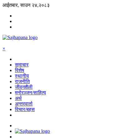
आईतबार, साउन २४,२०८३
×
समाचार
विशेष
स्थानीय
राजनीति
जीवनशैली
मनोरञ्जन/साहित्य
अर्थ
अन्तरवार्ता
विचार/बहस