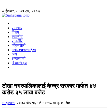
आईतबार, साउन २४, २०८३
समाचार
विशेष
स्थानीय
राजनीति
जीवनशैली
मनोरञ्जन/साहित्य
अर्थ
अन्तरवार्ता
विचार/बहस
टोखा नगरपालिकालाई केन्द्र सरकार मार्फत ४४
करोड ३५ लाख बजेट
साझापाना
२०७७ जेठ १६ गते १९:१८ मा प्रकाशित