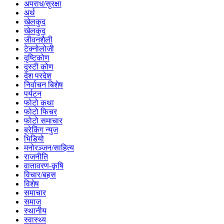
अपराध/सुरक्षा
अर्थ
खेलकुद
खेलकुद
जीवनशैली
टेक्नोलोजी
दृष्टिकोण
दृस्टी कोण
देश परदेश
निर्वाचन बिशेष
पर्यटन
फोटो कथा
फोटो फिचर
फोटो समाचार
ब्रेकिंग न्युज
भिडियो
मनोरञ्जन/साहित्य
राजनीति
वातावरण-कृषि
विचार/बहस
विशेष
समाचार
समाज
स्थानीय
स्वास्थ्य