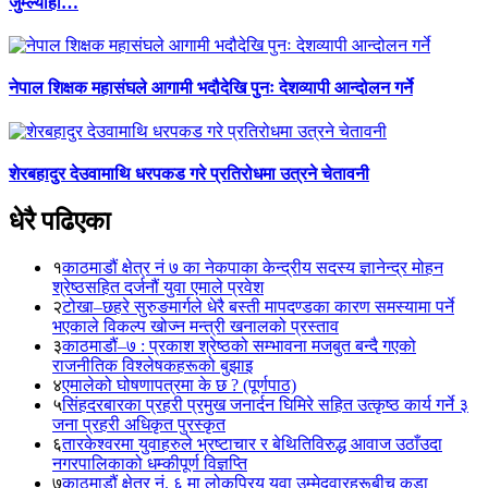
जुम्ल्याहा…
नेपाल शिक्षक महासंघले आगामी भदौदेखि पुनः देशव्यापी आन्दोलन गर्ने
शेरबहादुर देउवामाथि धरपकड गरे प्रतिरोधमा उत्रने चेतावनी
धेरै पढिएका
१
काठमाडौं क्षेत्र नं ७ का नेकपाका केन्द्रीय सदस्य ज्ञानेन्द्र मोहन
श्रेष्ठसहित दर्जनौं युवा एमाले प्रवेश
२
टोखा–छहरे सुरुङमार्गले धेरै बस्ती मापदण्डका कारण समस्यामा पर्ने
भएकाले विकल्प खोज्न मन्त्री खनालको प्रस्ताव
३
काठमाडौं–७ : प्रकाश श्रेष्ठको सम्भावना मजबुत बन्दै गएको
राजनीतिक विश्लेषकहरूको बुझाइ
४
एमालेको घोषणापत्रमा के छ ? (पूर्णपाठ)
५
सिंहदरबारका प्रहरी प्रमुख जनार्दन घिमिरे सहित उत्कृष्ठ कार्य गर्ने ३
जना प्रहरी अधिकृत पुरस्कृत
६
तारकेश्वरमा युवाहरुले भ्रष्टाचार र बेथितिविरुद्ध आवाज उठाँउदा
नगरपालिकाको धम्कीपूर्ण विज्ञप्ति
७
काठमाडौं क्षेत्र नं. ६ मा लोकप्रिय युवा उम्मेदवारहरूबीच कडा