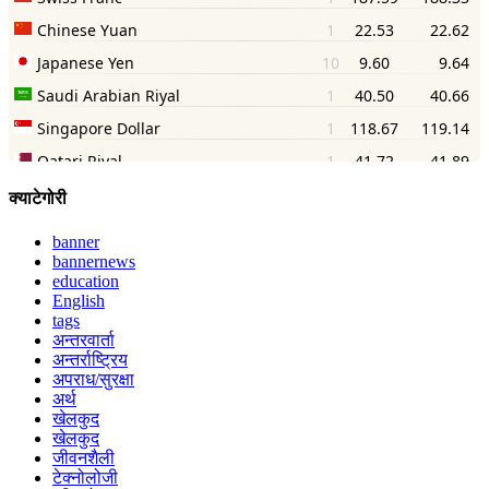
क्याटेगोरी
banner
bannernews
education
English
tags
अन्तरवार्ता
अन्तर्राष्ट्रिय
अपराध/सुरक्षा
अर्थ
खेलकुद
खेलकुद
जीवनशैली
टेक्नोलोजी