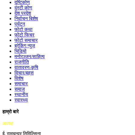
दृष्टिकोण
दृस्टी कोण
देश परदेश
निर्वाचन बिशेष
पर्यटन
फोटो कथा
फोटो फिचर
फोटो समाचार
ब्रेकिंग न्युज
भिडियो
मनोरञ्जन/साहित्य
राजनीति
वातावरण-कृषि
विचार/बहस
विशेष
समाचार
समाज
स्थानीय
स्वास्थ्य
हाम्रो बारे
अध्यक्ष
ई. रामचन्द्र तिमिल्सिना