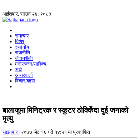
आईतबार, साउन २४, २०८३
समाचार
विशेष
स्थानीय
राजनीति
जीवनशैली
मनोरञ्जन/साहित्य
अर्थ
अन्तरवार्ता
विचार/बहस
बालाजुमा मिनिट्रक र स्कुटर ठोक्किँदा दुई जनाको
मृत्यु
साझापाना
२०७७ जेठ १६ गते १४:५१ मा प्रकाशित