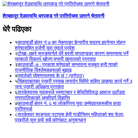
शेरबहादुर देउवामाथि धरपकड गरे प्रतिरोधमा उत्रने चेतावनी
धेरै पढिएका
१
काठमाडौं क्षेत्र नं ७ का नेकपाका केन्द्रीय सदस्य ज्ञानेन्द्र मोहन
श्रेष्ठसहित दर्जनौं युवा एमाले प्रवेश
२
टोखा–छहरे सुरुङमार्गले धेरै बस्ती मापदण्डका कारण समस्यामा पर्ने
भएकाले विकल्प खोज्न मन्त्री खनालको प्रस्ताव
३
काठमाडौं–७ : प्रकाश श्रेष्ठको सम्भावना मजबुत बन्दै गएको
राजनीतिक विश्लेषकहरूको बुझाइ
४
एमालेको घोषणापत्रमा के छ ? (पूर्णपाठ)
५
सिंहदरबारका प्रहरी प्रमुख जनार्दन घिमिरे सहित उत्कृष्ठ कार्य गर्ने ३
जना प्रहरी अधिकृत पुरस्कृत
६
तारकेश्वरमा युवाहरुले भ्रष्टाचार र बेथितिविरुद्ध आवाज उठाँउदा
नगरपालिकाको धम्कीपूर्ण विज्ञप्ति
७
काठमाडौं क्षेत्र नं. ६ मा लोकप्रिय युवा उम्मेदवारहरूबीच कडा
प्रतिस्पर्धा
८
तारकेश्वर साङ्गला पटापुमा ईभी गाडीभित्र महिलाको शव फेला,
प्रहरीले सुरु गर्‍यो सबै कोणबाट अनुसन्धान