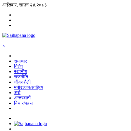
आईतबार, साउन २४,२०८३
×
समाचार
विशेष
स्थानीय
राजनीति
जीवनशैली
मनोरञ्जन/साहित्य
अर्थ
अन्तरवार्ता
विचार/बहस