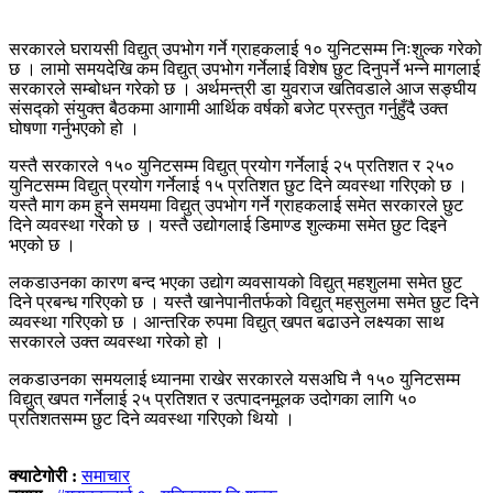
सरकारले घरायसी विद्युत् उपभोग गर्ने ग्राहकलाई १० युनिटसम्म निःशुल्क गरेको
छ । लामो समयदेखि कम विद्युत् उपभोग गर्नेलाई विशेष छुट दिनुपर्ने भन्ने मागलाई
सरकारले सम्बोधन गरेको छ । अर्थमन्त्री डा युवराज खतिवडाले आज सङ्घीय
संसद्को संयुक्त बैठकमा आगामी आर्थिक वर्षको बजेट प्रस्तुत गर्नुहुँदै उक्त
घोषणा गर्नुभएको हो ।
यस्तै सरकारले १५० युनिटसम्म विद्युत् प्रयोग गर्नेलाई २५ प्रतिशत र २५०
युनिटसम्म विद्युत् प्रयोग गर्नेलाई १५ प्रतिशत छुट दिने व्यवस्था गरिएको छ ।
यस्तै माग कम हुने समयमा विद्युत् उपभोग गर्ने ग्राहकलाई समेत सरकारले छुट
दिने व्यवस्था गरेको छ । यस्तै उद्योगलाई डिमाण्ड शुल्कमा समेत छुट दिइने
भएको छ ।
लकडाउनका कारण बन्द भएका उद्योग व्यवसायको विद्युत् महशुलमा समेत छुट
दिने प्रबन्ध गरिएको छ । यस्तै खानेपानीतर्फको विद्युत् महसुलमा समेत छुट दिने
व्यवस्था गरिएको छ । आन्तरिक रुपमा विद्युत् खपत बढाउने लक्ष्यका साथ
सरकारले उक्त व्यवस्था गरेको हो ।
लकडाउनका समयलाई ध्यानमा राखेर सरकारले यसअघि नै १५० युनिटसम्म
विद्युत् खपत गर्नेलाई २५ प्रतिशत र उत्पादनमूलक उदोगका लागि ५०
प्रतिशतसम्म छुट दिने व्यवस्था गरिएको थियो ।
क्याटेगोरी :
समाचार