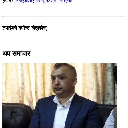
ट्याग :
#ग्राहकलाई १० युनिटसम्म निःशुल्क
तपाईको कमेन्ट लेख्नुहोस्
थप समाचार