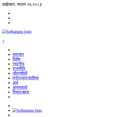
आईतबार, साउन २४,२०८३
×
समाचार
विशेष
स्थानीय
राजनीति
जीवनशैली
मनोरञ्जन/साहित्य
अर्थ
अन्तरवार्ता
विचार/बहस