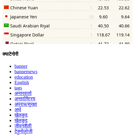
क्याटेगोरी
banner
bannernews
education
English
tags
अन्तरवार्ता
अन्तर्राष्ट्रिय
अपराध/सुरक्षा
अर्थ
खेलकुद
खेलकुद
जीवनशैली
टेक्नोलोजी