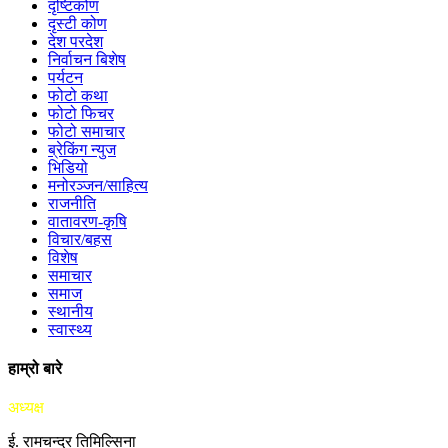
दृष्टिकोण
दृस्टी कोण
देश परदेश
निर्वाचन बिशेष
पर्यटन
फोटो कथा
फोटो फिचर
फोटो समाचार
ब्रेकिंग न्युज
भिडियो
मनोरञ्जन/साहित्य
राजनीति
वातावरण-कृषि
विचार/बहस
विशेष
समाचार
समाज
स्थानीय
स्वास्थ्य
हाम्रो बारे
अध्यक्ष
ई. रामचन्द्र तिमिल्सिना