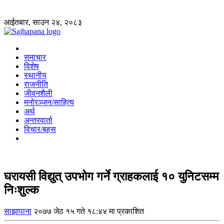
आईतबार, साउन २४, २०८३
समाचार
विशेष
स्थानीय
राजनीति
जीवनशैली
मनोरञ्जन/साहित्य
अर्थ
अन्तरवार्ता
विचार/बहस
घरायसी विद्युत् उपभोग गर्ने ग्राहकलाई १० युनिटसम्म
निःशुल्क
साझापाना
२०७७ जेठ १५ गते १८:४४ मा प्रकाशित