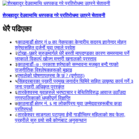
शेरबहादुर देउवामाथि धरपकड गरे प्रतिरोधमा उत्रने चेतावनी
धेरै पढिएका
१
काठमाडौं क्षेत्र नं ७ का नेकपाका केन्द्रीय सदस्य ज्ञानेन्द्र मोहन
श्रेष्ठसहित दर्जनौं युवा एमाले प्रवेश
२
टोखा–छहरे सुरुङमार्गले धेरै बस्ती मापदण्डका कारण समस्यामा पर्ने
भएकाले विकल्प खोज्न मन्त्री खनालको प्रस्ताव
३
काठमाडौं–७ : प्रकाश श्रेष्ठको सम्भावना मजबुत बन्दै गएको
राजनीतिक विश्लेषकहरूको बुझाइ
४
एमालेको घोषणापत्रमा के छ ? (पूर्णपाठ)
५
सिंहदरबारका प्रहरी प्रमुख जनार्दन घिमिरे सहित उत्कृष्ठ कार्य गर्ने ३
जना प्रहरी अधिकृत पुरस्कृत
६
तारकेश्वरमा युवाहरुले भ्रष्टाचार र बेथितिविरुद्ध आवाज उठाँउदा
नगरपालिकाको धम्कीपूर्ण विज्ञप्ति
७
काठमाडौं क्षेत्र नं. ६ मा लोकप्रिय युवा उम्मेदवारहरूबीच कडा
प्रतिस्पर्धा
८
तारकेश्वर साङ्गला पटापुमा ईभी गाडीभित्र महिलाको शव फेला,
प्रहरीले सुरु गर्‍यो सबै कोणबाट अनुसन्धान