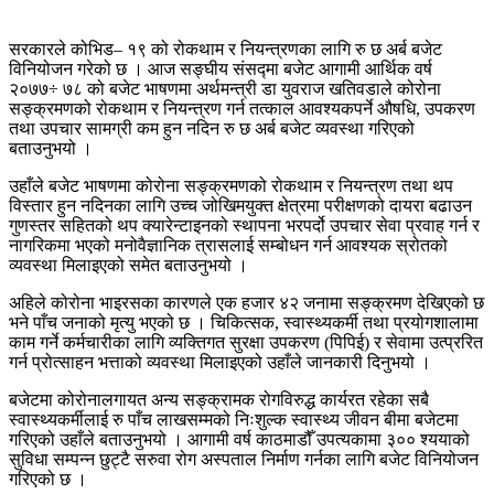
सरकारले कोभिड– १९ को रोकथाम र नियन्त्रणका लागि रु छ अर्ब बजेट
विनियोजन गरेको छ । आज सङ्घीय संसद्मा बजेट आगामी आर्थिक वर्ष
२०७७÷ ७८ को बजेट भाषणमा अर्थमन्त्री डा युवराज खतिवडाले कोरोना
सङ्क्रमणको रोकथाम र नियन्त्रण गर्न तत्काल आवश्यकपर्ने औषधि, उपकरण
तथा उपचार सामग्री कम हुन नदिन रु छ अर्ब बजेट व्यवस्था गरिएको
बताउनुभयो ।
उहाँले बजेट भाषणमा कोरोना सङ्क्रमणको रोकथाम र नियन्त्रण तथा थप
विस्तार हुन नदिनका लागि उच्च जोखिमयुक्त क्षेत्रमा परीक्षणको दायरा बढाउन
गुणस्तर सहितको थप क्यारेन्टाइनको स्थापना भरपर्दो उपचार सेवा प्रवाह गर्न र
नागरिकमा भएको मनोवैज्ञानिक त्रासलाई सम्बोधन गर्न आवश्यक स्रोतको
व्यवस्था मिलाइएको समेत बताउनुभयो ।
अहिले कोरोना भाइरसका कारणले एक हजार ४२ जनामा सङ्क्रमण देखिएको छ
भने पाँच जनाको मृत्यु भएको छ । चिकित्सक, स्वास्थ्यकर्मी तथा प्रयोगशालामा
काम गर्ने कर्मचारीका लागि व्यक्तिगत सुरक्षा उपकरण (पिपिई) र सेवामा उत्प्ररित
गर्न प्रोत्साहन भत्ताको व्यवस्था मिलाइएको उहाँले जानकारी दिनुभयो ।
बजेटमा कोरोनालगायत अन्य सङ्क्रामक रोगविरुद्ध कार्यरत रहेका सबै
स्वास्थ्यकर्मीलाई रु पाँच लाखसम्मको निःशुल्क स्वास्थ्य जीवन बीमा बजेटमा
गरिएको उहाँले बताउनुभयो । आगामी वर्ष काठमाडौँ उपत्यकामा ३०० श्ययाको
सुविधा सम्पन्न छुट्टै सरुवा रोग अस्पताल निर्माण गर्नका लागि बजेट विनियोजन
गरिएको छ ।