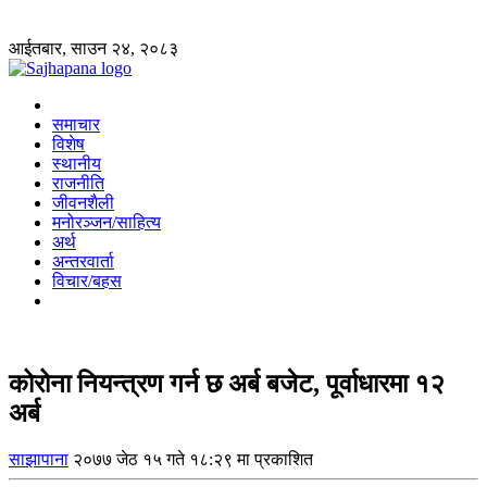
आईतबार, साउन २४, २०८३
समाचार
विशेष
स्थानीय
राजनीति
जीवनशैली
मनोरञ्जन/साहित्य
अर्थ
अन्तरवार्ता
विचार/बहस
कोरोना नियन्त्रण गर्न छ अर्ब बजेट, पूर्वाधारमा १२
अर्ब
साझापाना
२०७७ जेठ १५ गते १८:२९ मा प्रकाशित