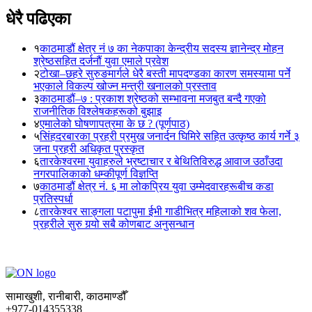
धेरै पढिएका
१
काठमाडौं क्षेत्र नं ७ का नेकपाका केन्द्रीय सदस्य ज्ञानेन्द्र मोहन
श्रेष्ठसहित दर्जनौं युवा एमाले प्रवेश
२
टोखा–छहरे सुरुङमार्गले धेरै बस्ती मापदण्डका कारण समस्यामा पर्ने
भएकाले विकल्प खोज्न मन्त्री खनालको प्रस्ताव
३
काठमाडौं–७ : प्रकाश श्रेष्ठको सम्भावना मजबुत बन्दै गएको
राजनीतिक विश्लेषकहरूको बुझाइ
४
एमालेको घोषणापत्रमा के छ ? (पूर्णपाठ)
५
सिंहदरबारका प्रहरी प्रमुख जनार्दन घिमिरे सहित उत्कृष्ठ कार्य गर्ने ३
जना प्रहरी अधिकृत पुरस्कृत
६
तारकेश्वरमा युवाहरुले भ्रष्टाचार र बेथितिविरुद्ध आवाज उठाँउदा
नगरपालिकाको धम्कीपूर्ण विज्ञप्ति
७
काठमाडौं क्षेत्र नं. ६ मा लोकप्रिय युवा उम्मेदवारहरूबीच कडा
प्रतिस्पर्धा
८
तारकेश्वर साङ्गला पटापुमा ईभी गाडीभित्र महिलाको शव फेला,
प्रहरीले सुरु गर्‍यो सबै कोणबाट अनुसन्धान
सामाखुशी, रानीबारी, काठमाण्डौँ
+977-014355338