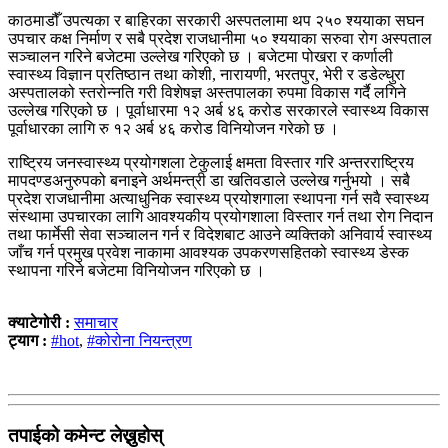
काठमाडौँ उपत्यका र बाहिरका सरकारी अस्पतलामा थप २५० श्ययाका सघन
उपचार कक्ष निर्माण र सबै प्रदेश राजधानीमा ५० श्ययाका सरुवा रोग अस्पताल
सञ्चालन गरिने बजेटमा उल्लेख गरिएको छ । बजेटमा पोखरा र कर्णाली
स्वास्थ्य विज्ञान प्रतिष्ठान तथा कोशी, नारायणी, भरतपुर, भेरी र डडेल्धुरा
अस्पतालको स्तरोन्नति गरी विशेषज्ञ अस्तपालका रुपमा विकास गर्दै लगिने
उल्लेख गरिएको छ । पूर्वाधारमा १२ अर्ब ४६ करोड सरकारले स्वास्थ्य विकास
पूर्वाधारका लागि रु १२ अर्ब ४६ करोड विनियोजन गरेको छ ।
राष्ट्रिय जनस्वास्थ्य प्रयोगशला टेकुलाई क्षमता विस्तार गरि अन्तरराष्ट्रिय
मापदण्डअनुरुपको बनाइने अर्थमन्त्री डा खतिवडाले उल्लेख गर्नुभयो । सबै
प्रदेश राजधानीमा अत्याधुनिक स्वास्थ्य प्रयोशगाला स्थापना गर्न सवै स्वास्थ्य
संस्थामा उपचारका लागि आवश्यकीय प्रयोगशाला विस्तार गर्न तथा रोग निदान
तथा फार्मेसी सेवा सञ्चालन गर्न र विदेशबाट आउने व्यक्तिको अनिवार्य स्वास्थ्य
जाँच गर्न प्रमुख प्रवेश नाकामा आवश्यक उपकरणसहितको स्वास्थ्य डेस्क
स्थापना गरिने बजेटमा विनियोजन गरिएको छ ।
क्याटेगोरी :
समाचार
ट्याग :
#hot
,
#कोरोना नियन्त्रण
तपाईको कमेन्ट लेख्नुहोस्