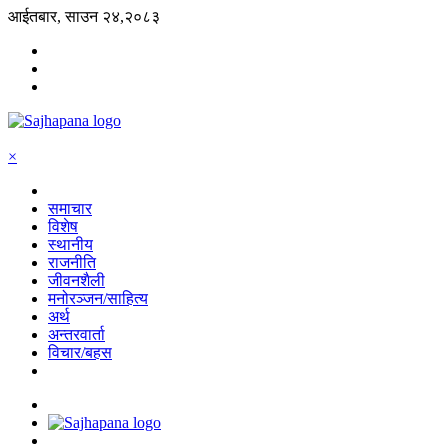
आईतबार, साउन २४,२०८३
×
समाचार
विशेष
स्थानीय
राजनीति
जीवनशैली
मनोरञ्जन/साहित्य
अर्थ
अन्तरवार्ता
विचार/बहस