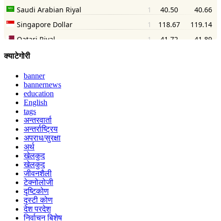
क्याटेगोरी
banner
bannernews
education
English
tags
अन्तरवार्ता
अन्तर्राष्ट्रिय
अपराध/सुरक्षा
अर्थ
खेलकुद
खेलकुद
जीवनशैली
टेक्नोलोजी
दृष्टिकोण
दृस्टी कोण
देश परदेश
निर्वाचन बिशेष