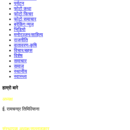
पर्यटन
फोटो कथा
फोटो फिचर
फोटो समाचार
ब्रेकिंग न्युज
भिडियो
मनोरञ्जन/साहित्य
राजनीति
वातावरण-कृषि
विचार/बहस
विशेष
समाचार
समाज
स्थानीय
स्वास्थ्य
हाम्रो बारे
अध्यक्ष
ई. रामचन्द्र तिमिल्सिना
संस्थापक अध्यक्ष/सल्लाहकार