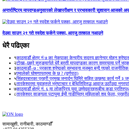
अन्तर्राष्ट्रिय मापदण्डअनुसारको लेखापरीक्षण र प्रभावकारी सुशासन आजको अपर
देउवा साउन २९ गते स्वदेश फर्कने पक्का, आरजु तत्काल नआउने
धेरै पढिएका
१
काठमाडौं क्षेत्र नं ७ का नेकपाका केन्द्रीय सदस्य ज्ञानेन्द्र मोहन श्रेष्ठ
२
टोखा–छहरे सुरुङमार्गले धेरै बस्ती मापदण्डका कारण समस्यामा पर्ने भए
३
काठमाडौं–७ : प्रकाश श्रेष्ठको सम्भावना मजबुत बन्दै गएको राजनीतिक
४
एमालेको घोषणापत्रमा के छ ? (पूर्णपाठ)
५
सिंहदरबारका प्रहरी प्रमुख जनार्दन घिमिरे सहित उत्कृष्ठ कार्य गर्ने ३ 
६
तारकेश्वरमा युवाहरुले भ्रष्टाचार र बेथितिविरुद्ध आवाज उठाँउदा नगरपालि
७
काठमाडौं क्षेत्र नं. ६ मा लोकप्रिय युवा उम्मेदवारहरूबीच कडा प्रतिस्पर्
८
तारकेश्वर साङ्गला पटापुमा ईभी गाडीभित्र महिलाको शव फेला, प्रहरीले
सामाखुशी, रानीबारी, काठमाण्डौँ