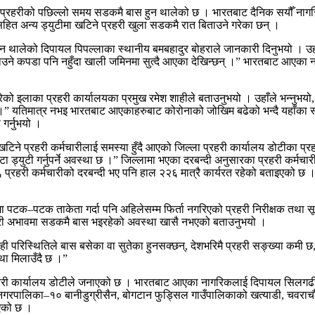
हरीको पछिल्लो समय सडकमै बास हुन थालेको छ । भारतबाट दैनिक सयौँ नागरिक ज
ित अन्य ड्युटीमा खटिने प्रहरी खुला सडकमै रात बिताउने गरेका छन् ।
ुन थालेको दिपायल पिपल्लाका स्थानीय बमबहादुर बोहराले जानकारी दिनुभयो । उ
ओछ्याउने कपडा पनि नहुँदा खाली जमिनमा सुत्दै आएका देखिन्छन् ।” भारतबाट आएका
रेको इलाका प्रहरी कार्यालयका प्रमुख रमेश शाहीले बताउनुभयो । उहाँले भन्नुभयो
हुँदैन ।” यतिमात्र नभइ भारतबाट आएकाहरुबाट कोरोनाको जोखिम बढेको भन्दै यहाँका स
 गर्नुभयो ।
िने प्रहरी कर्मचारीलाई समस्या हुँदै आएको जिल्ला प्रहरी कार्यालय डोटीका प्रह
्टा ड्युटी गर्नुपर्ने अवस्था छ ।” जिल्लामा भएका दरबन्दी अनुसारका प्रहरी कर्
प्रहरी कर्मचारीको दरबन्दी भए पनि हाल २२६ मात्रै कार्यरत रहेको बताइएको छ । क
ायमा पटक–पटक ताकेता गर्दा पनि अहिलेसम्म फिर्ता नगरिएको प्रहरी निरीक्षक तथा 
प्रहरी अभावमा सडकमै बास भइरहेको अवस्था खासै नभएको बताउनुभयो ।
केही परिस्थितिले बास बसेका वा सुतेका हुनसक्छन्, देशभरिमै प्रहरी सङ्ख्या कमी 
्था मिलाउँदै छ ।”
हरी कार्यालय डोटीले जनाएको छ । भारतबाट आएका नागरिकलाई दिपायल सिलगढी नग
नगरपालिका–१० बानीडुग्रीसैन, बोगटान फुड्सिल गाउँपालिकाको खत्याडी, चवराचौत
िएको छ ।