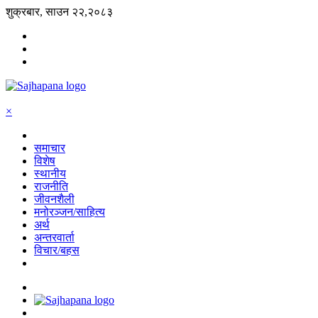
शुक्रबार, साउन २२,२०८३
×
समाचार
विशेष
स्थानीय
राजनीति
जीवनशैली
मनोरञ्जन/साहित्य
अर्थ
अन्तरवार्ता
विचार/बहस