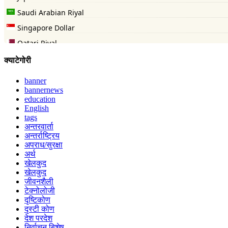
क्याटेगोरी
banner
bannernews
education
English
tags
अन्तरवार्ता
अन्तर्राष्ट्रिय
अपराध/सुरक्षा
अर्थ
खेलकुद
खेलकुद
जीवनशैली
टेक्नोलोजी
दृष्टिकोण
दृस्टी कोण
देश परदेश
निर्वाचन बिशेष