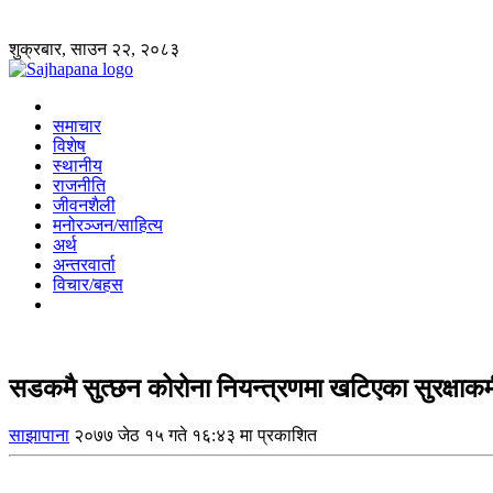
शुक्रबार, साउन २२, २०८३
समाचार
विशेष
स्थानीय
राजनीति
जीवनशैली
मनोरञ्जन/साहित्य
अर्थ
अन्तरवार्ता
विचार/बहस
सडकमै सुत्छन कोरोना नियन्त्रणमा खटिएका सुरक्षाकर्
साझापाना
२०७७ जेठ १५ गते १६:४३ मा प्रकाशित