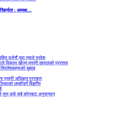
िहार्यता : अध्यक्ष…
सहित दर्जनौं युवा एमाले प्रवेश
काले विकल्प खोज्न मन्त्री खनालको प्रस्ताव
 विश्लेषकहरूको बुझाइ
जना प्रहरी अधिकृत पुरस्कृत
काको धम्कीपूर्ण विज्ञप्ति
धा
 सुरु गर्‍यो सबै कोणबाट अनुसन्धान