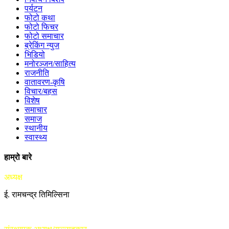
पर्यटन
फोटो कथा
फोटो फिचर
फोटो समाचार
ब्रेकिंग न्युज
भिडियो
मनोरञ्जन/साहित्य
राजनीति
वातावरण-कृषि
विचार/बहस
विशेष
समाचार
समाज
स्थानीय
स्वास्थ्य
हाम्रो बारे
अध्यक्ष
ई. रामचन्द्र तिमिल्सिना