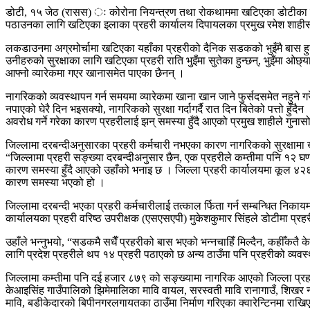
डोटी, १५ जेठ (रासस) ः कोरोना नियन्त्रण तथा रोकथाममा खटिएका डोटीका प्र
पठाउनका लागि खटिएका इलाका प्रहरी कार्यालय दिपायलका प्रमुख रमेश शाहीसह
लकडाउनमा अग्रमोर्चामा खटिएका यहाँका प्रहरीको दैनिक सडकको भुइँमै बास ह
उनीहरुको सुरक्षाका लागि खटिएका प्रहरी राति भुइँमा सुतेका हुन्छन्, भुइँमा 
आफ्नो व्यारेकमा गएर खानासमेत पाएका छैनन् ।
नागरिकको व्यवस्थापन गर्न समयमा व्यारेकमा खाना खान जाने फुर्सदसमेत नहुने ग
नपाएको घेरै दिन भइसक्यो, नागरिकको सुरक्षा गर्दागर्दै रात दिन बितेको पत्तो 
अवरोध गर्ने गरेका कारण प्रहरीलाई झन् समस्या हुँदै आएको प्रमुख शाहीले गुनासो
जिल्लामा दरबन्दीअनुसारका प्रहरी कर्मचारी नभएका कारण नागरिकको सुरक्षामा खट
“जिल्लामा प्रहरी सङ्ख्या दरबन्दीअनुसार छैन, एक प्रहरीले कम्तीमा पनि १२ घण
कारण समस्या हुँदै आएको उहाँको भनाइ छ । जिल्ला प्रहरी कार्यालयमा कूल ४२६ 
कारण समस्या भएको हो ।
जिल्लामा दरबन्दी भएका प्रहरी कर्मचारीलाई तत्काल र्फिता गर्न सम्बन्धित निक
कार्यालयका प्रहरी वरिष्ठ उपरीक्षक (एसएसएपी) मुकेशकुमार सिंहले डोटीमा 
उहाँले भन्नुभयो, “सडकमै सधैँ प्रहरीको बास भएको भन्नचाहिँ मिल्दैन, कहीँकतै 
लागि प्रदेश प्रहरीले थप १४ प्रहरी पठाएको छ अन्य ठाउँमा पनि प्रहरीको व्यवस
जिल्लामा कम्तीमा पनि दई हजार ८७९ को सङ्ख्यामा नागरिक आएको जिल्ला प्र
केआइसिंह गाउँपालिको झिमेमालिका मावि वायल, सरस्वती मावि रानागाउँ, शिखर 
मावि, बडीकेदारको बिपीनगरलगायतका ठाउँमा निर्माण गरिएका क्वारेन्टिनमा राख