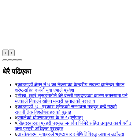
‹
›
धेरै पढिएका
१
काठमाडौं क्षेत्र नं ७ का नेकपाका केन्द्रीय सदस्य ज्ञानेन्द्र मोहन
श्रेष्ठसहित दर्जनौं युवा एमाले प्रवेश
२
टोखा–छहरे सुरुङमार्गले धेरै बस्ती मापदण्डका कारण समस्यामा पर्ने
भएकाले विकल्प खोज्न मन्त्री खनालको प्रस्ताव
३
काठमाडौं–७ : प्रकाश श्रेष्ठको सम्भावना मजबुत बन्दै गएको
राजनीतिक विश्लेषकहरूको बुझाइ
४
एमालेको घोषणापत्रमा के छ ? (पूर्णपाठ)
५
सिंहदरबारका प्रहरी प्रमुख जनार्दन घिमिरे सहित उत्कृष्ठ कार्य गर्ने ३
जना प्रहरी अधिकृत पुरस्कृत
६
तारकेश्वरमा युवाहरुले भ्रष्टाचार र बेथितिविरुद्ध आवाज उठाँउदा