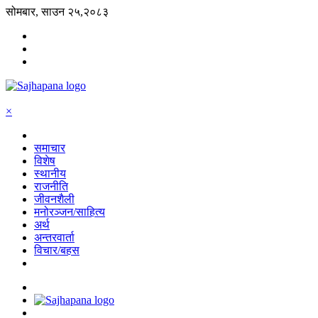
सोमबार, साउन २५,२०८३
×
समाचार
विशेष
स्थानीय
राजनीति
जीवनशैली
मनोरञ्जन/साहित्य
अर्थ
अन्तरवार्ता
विचार/बहस