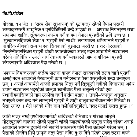
जि.पि.पौडेल
गोरखा, १५ जेठ । ‘सत्य सेवा सुरक्षणम्’ को मूलमन्त्र रहेको नेपाल प्रहरी
समयक्रमसंगै आधुनिक र प्रविधिमैत्री बन्दै आएको छ । अपराध नियन्त्रण तथा
समाजमा शान्ति, सुव्यवस्था कायम गर्ने काममा नेपाल प्रहरीको छवि उच्च छ ।
‘मुस्कानसहितको सेवा’ र ‘प्रहरी मेरो साथी’ लगायतका अभियानले प्रहरी र
नागरिक बीचको सम्वन्ध एक सिक्काको दुइपाटा जस्तै छ । तर गोरखाको
सिउरेनीटारस्थित प्रहरी चौकी घ्याल्चोकका असई मदन आचार्यले सञ्चालन
गरेको गतिविधि र उनले नागरिकसंग गर्ने व्यवहारले आम नागरिकमा प्रहरी
संगठनप्रति अविश्वास पैदा गरेको छ ।
अपराध नियन्त्रणको कर्तव्य पालना वापत नेपाल सरकारको तलब खाने प्रहरी
असई मदन आचार्यले गैरकानुनी काम गर्नेहरुबाट पैसा असुलीको धन्दा बनाएका
छन् । असई आचार्यले आफ्नो इलाका भित्र पर्ने त्रिशुली नदीको किनारामा अवैध
रुपमा सञ्चालन भइरहेको बालुवा खानीबाट पैसा असुल्ने गरेको एक
स्थानीयवासिन्दाले नाम उल्लेख नगर्ने शर्तमा बताए । उनले–‘कानुन अनुसार
नभएको काम बन्द गर्न लाग्नुपर्ने प्रहरी नै त्यही बालुवाखानीवालासंग मिलेको छ ।
पैसा खान्छ । मैले भनेको भनेर नाम नलेखिदिनुहोला, नत्र मलाई खतरा हुन्छ ।’
त्यति मात्र नभई पृथ्वीराजमार्गको धादिङको बेनिघाट र गोरखा जोड्ने
मोटरपुलको नाकामा रहेको प्रहरी चौकी घ्याल्चोकको प्रमुख समेत रहेका असई
आचार्यले सामान ढुवानी गर्ने सवारी साधनसंग पनि पैसा उठाउने गरेका छन् ।
पैसाको लेनदेन मिले छाड्ने नत्र पैसा नदिए दुःख दिने गरेको उक्त रुटमा चल्ने