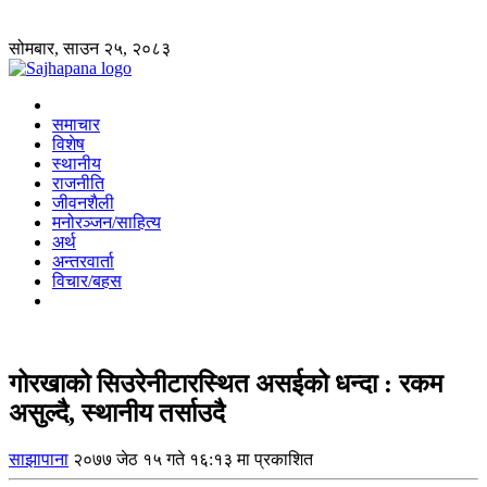
सोमबार, साउन २५, २०८३
समाचार
विशेष
स्थानीय
राजनीति
जीवनशैली
मनोरञ्जन/साहित्य
अर्थ
अन्तरवार्ता
विचार/बहस
गोरखाको सिउरेनीटारस्थित असईको धन्दा : रकम
असुल्दै, स्थानीय तर्साउदै
साझापाना
२०७७ जेठ १५ गते १६:१३ मा प्रकाशित