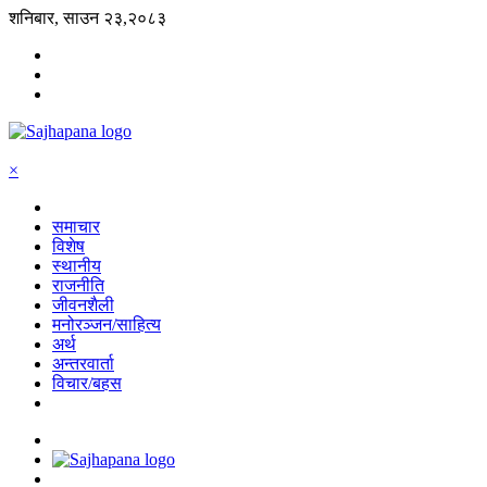
शनिबार, साउन २३,२०८३
×
समाचार
विशेष
स्थानीय
राजनीति
जीवनशैली
मनोरञ्जन/साहित्य
अर्थ
अन्तरवार्ता
विचार/बहस