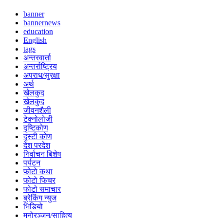
banner
bannernews
education
English
tags
अन्तरवार्ता
अन्तर्राष्ट्रिय
अपराध/सुरक्षा
अर्थ
खेलकुद
खेलकुद
जीवनशैली
टेक्नोलोजी
दृष्टिकोण
दृस्टी कोण
देश परदेश
निर्वाचन बिशेष
पर्यटन
फोटो कथा
फोटो फिचर
फोटो समाचार
ब्रेकिंग न्युज
भिडियो
मनोरञ्जन/साहित्य