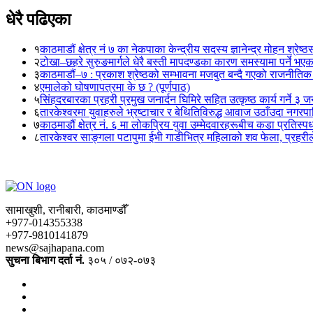
धेरै पढिएका
१
काठमाडौं क्षेत्र नं ७ का नेकपाका केन्द्रीय सदस्य ज्ञानेन्द्र मोहन श्रेष्ठ
२
टोखा–छहरे सुरुङमार्गले धेरै बस्ती मापदण्डका कारण समस्यामा पर्ने भए
३
काठमाडौं–७ : प्रकाश श्रेष्ठको सम्भावना मजबुत बन्दै गएको राजनीतिक
४
एमालेको घोषणापत्रमा के छ ? (पूर्णपाठ)
५
सिंहदरबारका प्रहरी प्रमुख जनार्दन घिमिरे सहित उत्कृष्ठ कार्य गर्ने ३ 
६
तारकेश्वरमा युवाहरुले भ्रष्टाचार र बेथितिविरुद्ध आवाज उठाँउदा नगरपालि
७
काठमाडौं क्षेत्र नं. ६ मा लोकप्रिय युवा उम्मेदवारहरूबीच कडा प्रतिस्पर्
८
तारकेश्वर साङ्गला पटापुमा ईभी गाडीभित्र महिलाको शव फेला, प्रहरीले
सामाखुशी, रानीबारी, काठमाण्डौँ
+977-014355338
+977-9810141879
news@sajhapana.com
सुचना बिभाग दर्ता नं.
३०५ / ०७२-०७३