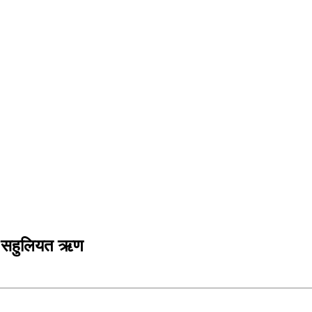
र्ब सहुलियत ऋण