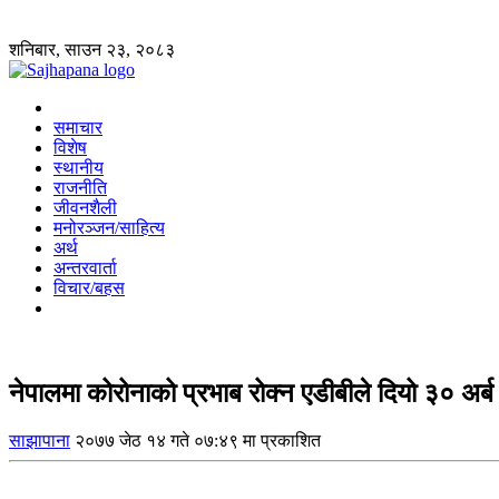
शनिबार, साउन २३, २०८३
समाचार
विशेष
स्थानीय
राजनीति
जीवनशैली
मनोरञ्जन/साहित्य
अर्थ
अन्तरवार्ता
विचार/बहस
नेपालमा कोरोनाको प्रभाब रोक्न एडीबीले दियो ३० अ
साझापाना
२०७७ जेठ १४ गते ०७:४९ मा प्रकाशित