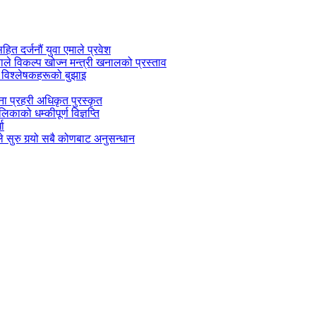
सहित दर्जनौं युवा एमाले प्रवेश
काले विकल्प खोज्न मन्त्री खनालको प्रस्ताव
 विश्लेषकहरूको बुझाइ
जना प्रहरी अधिकृत पुरस्कृत
काको धम्कीपूर्ण विज्ञप्ति
धा
 सुरु गर्‍यो सबै कोणबाट अनुसन्धान