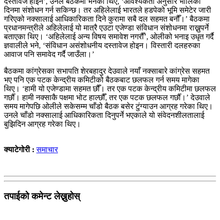
दस्तावेज होइन’, उनले बैठकमा भनेका थिए, ‘आवश्यकता अनुसार भोलिका
दिनमा संशोधन गर्न सकिन्छ। तर अहिलेलाई भारतले हडपेको भूमि समेटेर जारी
गरिएको नक्सालाई आधिकारिकता दिने कुरामा सबै दल सहमत बनौँ।’ बैठकमा
प्रधानमन्त्रीले अहिलेलाई यो मात्रै एउटा एजेण्डा संविधान संशोधनमा राख्नुपर्ने
बताएका थिए। ‘अहिलेलाई अन्य विषय समावेश नगरौँ’, ओलीको भनाइ उधृत गर्दै
ज्ञवालीले भने, ‘संविधान असंशोधनीय दस्तावेज होइन। विस्तारी दलहरुका
आवाज पनि समावेद गर्दै जाउँला।’
बैठकमा कांग्रेसका सभापति शेरबहादुर देउवाले नयाँ नक्साबारे कांग्रेस सहमत
भए पनि एक पटक केन्द्रीय कमिटीको बैठकबाट छलफल गर्न समय मागेका
थिए। ‘हामी यो एजेण्डामा सहमत छौँ। तर एक पटक केन्द्रीय कमिटीमा छलफल
गर्छौँ। हामी नक्साकै पक्षमा भोट हाल्छौँ, तर एक पटक छलफल गर्छौँ।’ देउवाले
समय मागेपछि ओलीले सकेसम्म चाँडो बैठक बसेर टुंग्याउन आग्रह गरेका थिए।
उनले चाँडो नक्सालाई आधिकारिकता दिनुपर्ने भएकाले यो संवेदनशीलतालाई
बुझिदिन आग्रह गरेका थिए।
क्याटेगोरी :
समाचार
तपाईको कमेन्ट लेख्नुहोस्