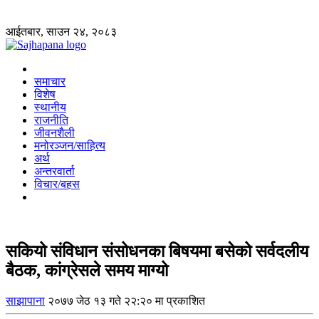
आईतबार, साउन २४, २०८३
समाचार
विशेष
स्थानीय
राजनीति
जीवनशैली
मनोरञ्जन/साहित्य
अर्थ
अन्तरवार्ता
विचार/बहस
सकियो संविधान संसोधनका बिषयमा बसेको सर्वदलीय
बैठक, कांग्रेसले समय माग्यो
साझापाना
२०७७ जेठ १३ गते २२:२० मा प्रकाशित