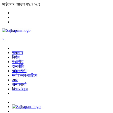
आईतबार, साउन २४,२०८३
×
समाचार
विशेष
स्थानीय
राजनीति
जीवनशैली
मनोरञ्जन/साहित्य
अर्थ
अन्तरवार्ता
विचार/बहस