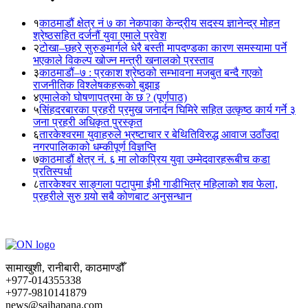
१
काठमाडौं क्षेत्र नं ७ का नेकपाका केन्द्रीय सदस्य ज्ञानेन्द्र मोहन
श्रेष्ठसहित दर्जनौं युवा एमाले प्रवेश
२
टोखा–छहरे सुरुङमार्गले धेरै बस्ती मापदण्डका कारण समस्यामा पर्ने
भएकाले विकल्प खोज्न मन्त्री खनालको प्रस्ताव
३
काठमाडौं–७ : प्रकाश श्रेष्ठको सम्भावना मजबुत बन्दै गएको
राजनीतिक विश्लेषकहरूको बुझाइ
४
एमालेको घोषणापत्रमा के छ ? (पूर्णपाठ)
५
सिंहदरबारका प्रहरी प्रमुख जनार्दन घिमिरे सहित उत्कृष्ठ कार्य गर्ने ३
जना प्रहरी अधिकृत पुरस्कृत
६
तारकेश्वरमा युवाहरुले भ्रष्टाचार र बेथितिविरुद्ध आवाज उठाँउदा
नगरपालिकाको धम्कीपूर्ण विज्ञप्ति
७
काठमाडौं क्षेत्र नं. ६ मा लोकप्रिय युवा उम्मेदवारहरूबीच कडा
प्रतिस्पर्धा
८
तारकेश्वर साङ्गला पटापुमा ईभी गाडीभित्र महिलाको शव फेला,
प्रहरीले सुरु गर्‍यो सबै कोणबाट अनुसन्धान
सामाखुशी, रानीबारी, काठमाण्डौँ
+977-014355338
+977-9810141879
news@sajhapana.com