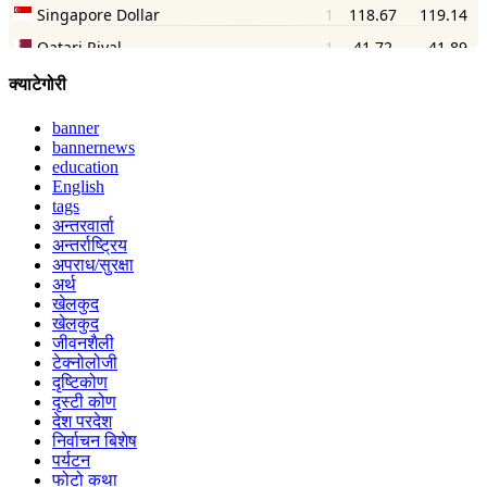
क्याटेगोरी
banner
bannernews
education
English
tags
अन्तरवार्ता
अन्तर्राष्ट्रिय
अपराध/सुरक्षा
अर्थ
खेलकुद
खेलकुद
जीवनशैली
टेक्नोलोजी
दृष्टिकोण
दृस्टी कोण
देश परदेश
निर्वाचन बिशेष
पर्यटन
फोटो कथा