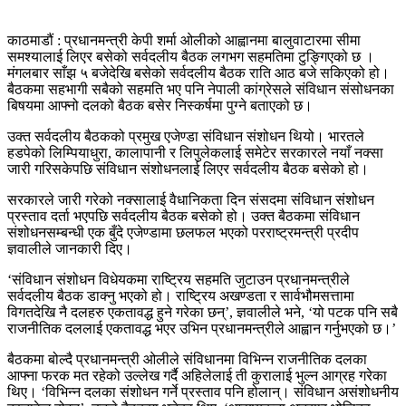
काठमाडौं : प्रधानमन्त्री केपी शर्मा ओलीको आह्वानमा बालुवाटारमा सीमा
समश्यालाई लिएर बसेको सर्वदलीय बैठक लगभग सहमतिमा टुङ्गिएको छ ।
मंगलबार साँझ ५ बजेदेखि बसेको सर्वदलीय बैठक राति आठ बजे सकिएको हो।
बैठकमा सहभागी सबैको सहमति भए पनि नेपाली कांग्रेसले संविधान संसोधनका
बिषयमा आफ्नो दलको बैठक बसेर निस्कर्षमा पुग्ने बताएको छ।
उक्त सर्वदलीय बैठकको प्रमुख एजेण्डा संविधान संशोधन थियो। भारतले
हडपेको लिम्पियाधुरा, कालापानी र लिपुलेकलाई समेटेर सरकारले नयाँ नक्सा
जारी गरिसकेपछि संविधान संशोधनलाई लिएर सर्वदलीय बैठक बसेको हो।
सरकारले जारी गरेको नक्सालाई वैधानिकता दिन संसदमा संविधान संशोधन
प्रस्ताव दर्ता भएपछि सर्वदलीय बैठक बसेको हो। उक्त बैठकमा संविधान
संशोधनसम्बन्धी एक बुँदे एजेण्डामा छलफल भएको परराष्ट्रमन्त्री प्रदीप
ज्ञवालीले जानकारी दिए।
‘संविधान संशोधन विधेयकमा राष्ट्रिय सहमति जुटाउन प्रधानमन्त्रीले
सर्वदलीय बैठक डाक्नु भएको हो। राष्ट्रिय अखण्डता र सार्वभौमसत्तामा
विगतदेखि नै दलहरु एकतावद्ध हुने गरेका छन्’, ज्ञवालीले भने, ‘यो पटक पनि सबै
राजनीतिक दललाई एकतावद्ध भएर उभिन प्रधानमन्त्रीले आह्वान गर्नुभएको छ।’
बैठकमा बोल्दै प्रधानमन्त्री ओलीले संविधानमा विभिन्न राजनीतिक दलका
आफ्ना फरक मत रहेको उल्लेख गर्दै अहिलेलाई ती कुरालाई भुल्न आग्रह गरेका
थिए। ‘विभिन्न दलका संशोधन गर्ने प्रस्ताव पनि होलान्। संविधान असंशोधनीय