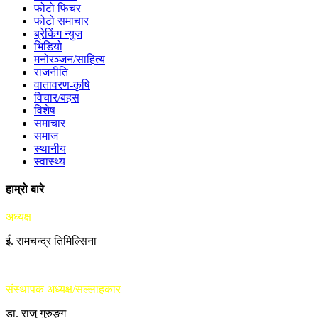
फोटो फिचर
फोटो समाचार
ब्रेकिंग न्युज
भिडियो
मनोरञ्जन/साहित्य
राजनीति
वातावरण-कृषि
विचार/बहस
विशेष
समाचार
समाज
स्थानीय
स्वास्थ्य
हाम्रो बारे
अध्यक्ष
ई. रामचन्द्र तिमिल्सिना
संस्थापक अध्यक्ष/सल्लाहकार
डा. राजु गुरुङ्ग