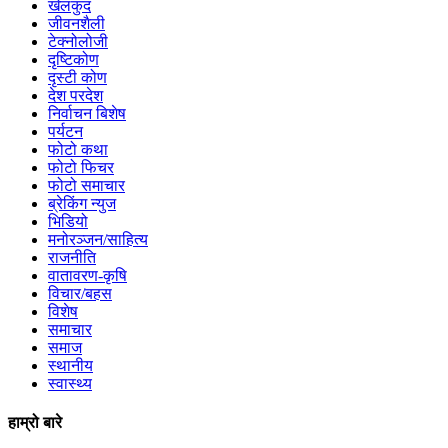
खेलकुद
जीवनशैली
टेक्नोलोजी
दृष्टिकोण
दृस्टी कोण
देश परदेश
निर्वाचन बिशेष
पर्यटन
फोटो कथा
फोटो फिचर
फोटो समाचार
ब्रेकिंग न्युज
भिडियो
मनोरञ्जन/साहित्य
राजनीति
वातावरण-कृषि
विचार/बहस
विशेष
समाचार
समाज
स्थानीय
स्वास्थ्य
हाम्रो बारे