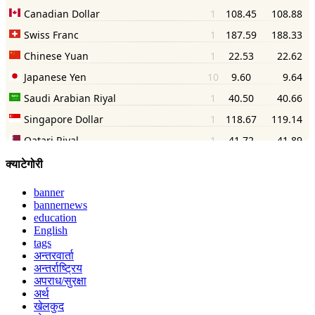
क्याटेगोरी
banner
bannernews
education
English
tags
अन्तरवार्ता
अन्तर्राष्ट्रिय
अपराध/सुरक्षा
अर्थ
खेलकुद