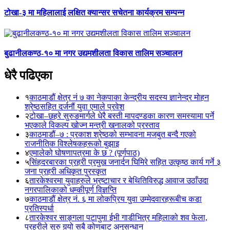
टोखा-३ मा महिलालाई लक्षित क्यान्सर सचेतना कार्यक्रम सम्पन्न
बुढानीलकण्ठ-१० मा नगर उद्यमशीलता विकास तालिम सञ्चालन
धेरै पढिएका
१
काठमाडौं क्षेत्र नं ७ का नेकपाका केन्द्रीय सदस्य ज्ञानेन्द्र मोहन
श्रेष्ठसहित दर्जनौं युवा एमाले प्रवेश
२
टोखा–छहरे सुरुङमार्गले धेरै बस्ती मापदण्डका कारण समस्यामा पर्ने
भएकाले विकल्प खोज्न मन्त्री खनालको प्रस्ताव
३
काठमाडौं–७ : प्रकाश श्रेष्ठको सम्भावना मजबुत बन्दै गएको
राजनीतिक विश्लेषकहरूको बुझाइ
४
एमालेको घोषणापत्रमा के छ ? (पूर्णपाठ)
५
सिंहदरबारका प्रहरी प्रमुख जनार्दन घिमिरे सहित उत्कृष्ठ कार्य गर्ने ३
जना प्रहरी अधिकृत पुरस्कृत
६
तारकेश्वरमा युवाहरुले भ्रष्टाचार र बेथितिविरुद्ध आवाज उठाँउदा
नगरपालिकाको धम्कीपूर्ण विज्ञप्ति
७
काठमाडौं क्षेत्र नं. ६ मा लोकप्रिय युवा उम्मेदवारहरूबीच कडा
प्रतिस्पर्धा
८
तारकेश्वर साङ्गला पटापुमा ईभी गाडीभित्र महिलाको शव फेला,
प्रहरीले सुरु गर्‍यो सबै कोणबाट अनुसन्धान