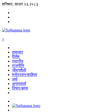
शनिबार, साउन २३,२०८३
×
समाचार
विशेष
स्थानीय
राजनीति
जीवनशैली
मनोरञ्जन/साहित्य
अर्थ
अन्तरवार्ता
विचार/बहस