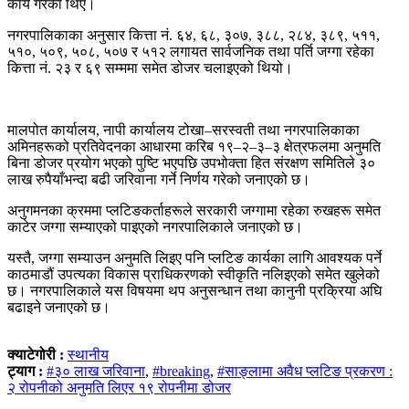
कार्य गरेका थिए।
नगरपालिकाका अनुसार कित्ता नं. ६४, ६८, ३०७, ३८८, २८४, ३८९, ५११,
५१०, ५०९, ५०८, ५०७ र ५१२ लगायत सार्वजनिक तथा पर्ति जग्गा रहेका
कित्ता नं. २३ र ६९ सम्ममा समेत डोजर चलाइएको थियो।
मालपोत कार्यालय, नापी कार्यालय टोखा–सरस्वती तथा नगरपालिकाका
अमिनहरूको प्रतिवेदनका आधारमा करिब १९–२–३–३ क्षेत्रफलमा अनुमति
बिना डोजर प्रयोग भएको पुष्टि भएपछि उपभोक्ता हित संरक्षण समितिले ३०
लाख रुपैयाँभन्दा बढी जरिवाना गर्ने निर्णय गरेको जनाएको छ।
अनुगमनका क्रममा प्लटिङकर्ताहरूले सरकारी जग्गामा रहेका रुखहरू समेत
काटेर जग्गा सम्याएको पाइएको नगरपालिकाले जनाएको छ।
यस्तै, जग्गा सम्याउन अनुमति लिइए पनि प्लटिङ कार्यका लागि आवश्यक पर्ने
काठमाडौं उपत्यका विकास प्राधिकरणको स्वीकृति नलिइएको समेत खुलेको
छ। नगरपालिकाले यस विषयमा थप अनुसन्धान तथा कानुनी प्रक्रिया अघि
बढाइने जनाएको छ।
क्याटेगोरी :
स्थानीय
ट्याग :
#३० लाख जरिवाना
,
#breaking
,
#साङ्लामा अवैध प्लटिङ प्रकरण :
२ रोपनीको अनुमति लिएर १९ रोपनीमा डोजर