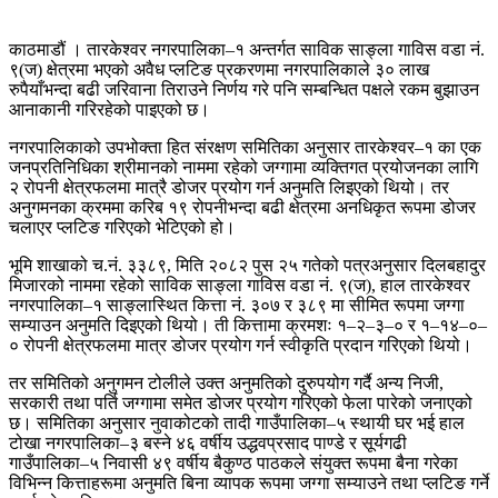
काठमाडौं । तारकेश्वर नगरपालिका–१ अन्तर्गत साविक साङ्ला गाविस वडा नं.
९(ज) क्षेत्रमा भएको अवैध प्लटिङ प्रकरणमा नगरपालिकाले ३० लाख
रुपैयाँभन्दा बढी जरिवाना तिराउने निर्णय गरे पनि सम्बन्धित पक्षले रकम बुझाउन
आनाकानी गरिरहेको पाइएको छ।
नगरपालिकाको उपभोक्ता हित संरक्षण समितिका अनुसार तारकेश्वर–१ का एक
जनप्रतिनिधिका श्रीमानको नाममा रहेको जग्गामा व्यक्तिगत प्रयोजनका लागि
२ रोपनी क्षेत्रफलमा मात्रै डोजर प्रयोग गर्न अनुमति लिइएको थियो। तर
अनुगमनका क्रममा करिब १९ रोपनीभन्दा बढी क्षेत्रमा अनधिकृत रूपमा डोजर
चलाएर प्लटिङ गरिएको भेटिएको हो।
भूमि शाखाको च.नं. ३३८९, मिति २०८२ पुस २५ गतेको पत्रअनुसार दिलबहादुर
मिजारको नाममा रहेको साविक साङ्ला गाविस वडा नं. ९(ज), हाल तारकेश्वर
नगरपालिका–१ साङ्लास्थित कित्ता नं. ३०७ र ३८९ मा सीमित रूपमा जग्गा
सम्याउन अनुमति दिइएको थियो। ती कित्तामा क्रमशः १–२–३–० र १–१४–०–
० रोपनी क्षेत्रफलमा मात्र डोजर प्रयोग गर्न स्वीकृति प्रदान गरिएको थियो।
तर समितिको अनुगमन टोलीले उक्त अनुमतिको दुरुपयोग गर्दै अन्य निजी,
सरकारी तथा पर्ति जग्गामा समेत डोजर प्रयोग गरिएको फेला पारेको जनाएको
छ। समितिका अनुसार नुवाकोटको तादी गाउँपालिका–५ स्थायी घर भई हाल
टोखा नगरपालिका–३ बस्ने ४६ वर्षीय उद्धवप्रसाद पाण्डे र सूर्यगढी
गाउँपालिका–५ निवासी ४९ वर्षीय बैकुण्ठ पाठकले संयुक्त रूपमा बैना गरेका
विभिन्न कित्ताहरूमा अनुमति बिना व्यापक रूपमा जग्गा सम्याउने तथा प्लटिङ गर्ने