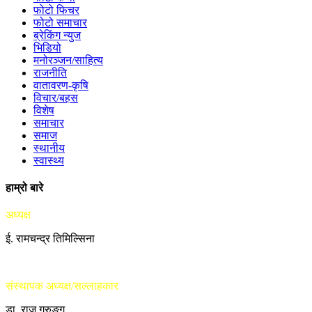
फोटो फिचर
फोटो समाचार
ब्रेकिंग न्युज
भिडियो
मनोरञ्जन/साहित्य
राजनीति
वातावरण-कृषि
विचार/बहस
विशेष
समाचार
समाज
स्थानीय
स्वास्थ्य
हाम्रो बारे
अध्यक्ष
ई. रामचन्द्र तिमिल्सिना
संस्थापक अध्यक्ष/सल्लाहकार
डा. राजु गुरुङ्ग