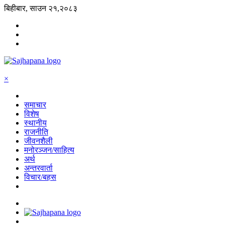
बिहीबार, साउन २१,२०८३
×
समाचार
विशेष
स्थानीय
राजनीति
जीवनशैली
मनोरञ्जन/साहित्य
अर्थ
अन्तरवार्ता
विचार/बहस