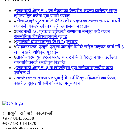
१
काठमाडौं क्षेत्र नं ७ का नेकपाका केन्द्रीय सदस्य ज्ञानेन्द्र मोहन
श्रेष्ठसहित दर्जनौं युवा एमाले प्रवेश
२
टोखा–छहरे सुरुङमार्गले धेरै बस्ती मापदण्डका कारण समस्यामा पर्ने
भएकाले विकल्प खोज्न मन्त्री खनालको प्रस्ताव
३
काठमाडौं–७ : प्रकाश श्रेष्ठको सम्भावना मजबुत बन्दै गएको
राजनीतिक विश्लेषकहरूको बुझाइ
४
एमालेको घोषणापत्रमा के छ ? (पूर्णपाठ)
५
सिंहदरबारका प्रहरी प्रमुख जनार्दन घिमिरे सहित उत्कृष्ठ कार्य गर्ने ३
जना प्रहरी अधिकृत पुरस्कृत
६
तारकेश्वरमा युवाहरुले भ्रष्टाचार र बेथितिविरुद्ध आवाज उठाँउदा
नगरपालिकाको धम्कीपूर्ण विज्ञप्ति
७
काठमाडौं क्षेत्र नं. ६ मा लोकप्रिय युवा उम्मेदवारहरूबीच कडा
प्रतिस्पर्धा
८
तारकेश्वर साङ्गला पटापुमा ईभी गाडीभित्र महिलाको शव फेला,
प्रहरीले सुरु गर्‍यो सबै कोणबाट अनुसन्धान
सामाखुशी, रानीबारी, काठमाण्डौँ
+977-014355338
+977-9810141879
news@sajhapana.com