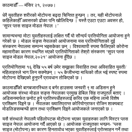
काठमाडौँ — मंसिर २१, २०७७।
धेरै युवतीहरु शरीरको मोटोपना बढ्दा चिन्तित हुन्छन् । तर, यही मोटोपनाले
कहिलेकाहीँ अवसरको ढोका पनि खोलिदिन्छ । यस्तै एउटा एउटा अवसर हो,
‘सुपर प्लस साइज मोडल नेपाल ।’
सामान्यभन्दा मोटा युवतीहरुलाई लक्षित गर्दै यो सौन्दर्य प्रतियोगिता आयोजना हुने
गरेको छ । मोडल सङ्स नेपालको आयोजनामा यस प्रतियोगिताको दुई
संस्करण नेपालमा सम्पन्न भइसकेका छन् । विश्वव्यापी रुपमा फैलिएको कोरोना
महामारीका कारण स्थगित भएको प्रतियोगिताको तेश्रो संस्करण ‘सुपर प्लस
साइज मोडल नेपाल,२०२१’ आयोजना हुँदैछ ।
प्रतियोगितामा १६ देखि ५५ बर्ष उमेर समूहका विवाहित तथा अविवाहित युवती/
महिलाहरुले भाग लिन सक्नेछन् । ५५ केजीभन्दा माथिको तौल भई स्पष्ट रुपमा
मोटोपना देखिएको हुनुपर्ने प्रावधान तोकिएको छ ।
काठमाडौँको बागबजारस्थित द बर्गर हाउसमा जनवरी ९ मा अडिसन हुने
आयोजक संस्था मोडल सङ्स नेपालका प्रमुख डेबिल सिंह राजपुतले बताए ।
अडिसनमार्फत छनोट हुने प्रतिस्पर्धीहरुलाई करिव एक महिना लामो विशेष
प्रशिक्षण दिइने छ । नेपालका ख्यातिप्राप्त कोरियोग्राफर रोजिन शाक्यबाट
मोडलिङसम्बन्धी ज्ञान तथा प्रशिक्षण दिइने आयोजकले जनाएको छ ।
यसै संस्थाले नेपालमै पहिलोपटक मोटोपना भएका युवाहरुका लागि मिस्टर प्लस
साइज नेपाल आयोजना गर्दै आएको छ । आयोजक राजपुतका भन्छन- ’प्लस
साइज (मोटोपना) का कारण हिनतावोध भएका युवतीहरुलाई प्रोत्साहन गर्ने तथा