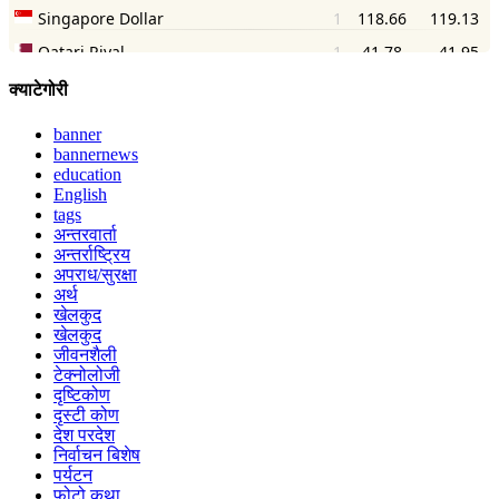
क्याटेगोरी
banner
bannernews
education
English
tags
अन्तरवार्ता
अन्तर्राष्ट्रिय
अपराध/सुरक्षा
अर्थ
खेलकुद
खेलकुद
जीवनशैली
टेक्नोलोजी
दृष्टिकोण
दृस्टी कोण
देश परदेश
निर्वाचन बिशेष
पर्यटन
फोटो कथा