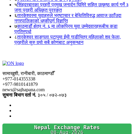
५
सिंहदरबारका प्रहरी प्रमुख जनार्दन घिमिरे सहित उत्कृष्ठ कार्य गर्ने ३
जना प्रहरी अधिकृत पुरस्कृत
६
तारकेश्वरमा युवाहरुले भ्रष्टाचार र बेथितिविरुद्ध आवाज उठाँउदा
नगरपालिकाको धम्कीपूर्ण विज्ञप्ति
७
काठमाडौं क्षेत्र नं. ६ मा लोकप्रिय युवा उम्मेदवारहरूबीच कडा
प्रतिस्पर्धा
८
तारकेश्वर साङ्गला पटापुमा ईभी गाडीभित्र महिलाको शव फेला,
प्रहरीले सुरु गर्‍यो सबै कोणबाट अनुसन्धान
सामाखुशी, रानीबारी, काठमाण्डौँ
+977-014355338
+977-9810141879
news@sajhapana.com
सुचना बिभाग दर्ता नं.
३०५ / ०७२-०७३