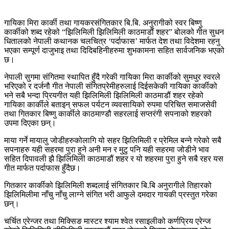
गायिका मिरा कार्की तथा गायकरसंगितकार बि.बि. अनुरागीको स्वर बिष्णु
कार्कीको शब्द रहेको “झिलिमिली झिलिमिली काठमाडौंं शहर” बोलको गीत सुधन
धितालको नेपाली कथानक चलचित्र ‘पर्दाफास’ मार्फत देश तथा विदेशमा रहनु
भएका सम्पूर्ण दाजुभाइ तथा दिदिबहिनीहरुमा शुभकामना सहित सार्वजनिक भएको
छ।
नेपाली सुगमा संगितमा स्थापित हुँदै गरेकी गायिका मिरा कार्कीको सुमधुर स्वरले
भरिएको र दर्जनौ गीत नेपाली संगितप्रेमीहरुलाई दिईसकेकी गायिका कार्कीको
भने सबै भन्दा प्रियगीत यही झिलिमिली झिलिमिली काठमाडौं शहर रहेको
गायिका कार्कीले बताइन् सफल पर्यटन व्यवसायिको रुपमा परिचित समाजसेवी
तथा गितकार बिष्णु कार्कीले काठमाण्डौ सहरलाई सप्तरंगी सपनाको शहरको
उपमा दिएका छन्।
माया गर्ने मायालु जोडीहरुकोलागि यो सहर झिलिमिली र प्रेमिल बन्ने गरेको सबै
सपनाहरु यही सहरमा पुरा हुने अनी मन र मुटु पनि यही सहरमा जोडीने भाव
सहित दिपावली झै झिलिमिली काठमाडौं शहर र यो शहरमा पुरा हुने सबै रहर यस
गीत मार्फत पर्दाफास हुँदैछ।
गितकार कार्कीको झिलिमिली शब्दलाई संगितकार बि.बि अनुरागीले तिहारको
झिलिमिलीमा नाँचु नाँचु लाग्ने संगित भरी आफुले दमदार गायकी प्रस्तुत गरेका
छन्।
चर्चित एरेन्जर तथा मिक्सिङ मास्टर श्याम श्वेत रसाइलीको कर्णप्रिय एरेन्ज