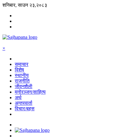
शनिबार, साउन २३,२०८३
×
समाचार
विशेष
स्थानीय
राजनीति
जीवनशैली
मनोरञ्जन/साहित्य
अर्थ
अन्तरवार्ता
विचार/बहस