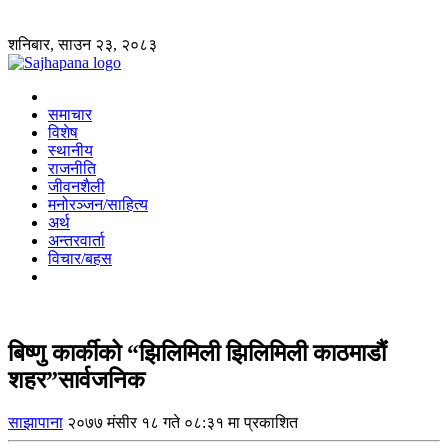
शनिबार, साउन २३, २०८३
समाचार
विशेष
स्थानीय
राजनीति
जीवनशैली
मनोरञ्जन/साहित्य
अर्थ
अन्तरवार्ता
विचार/बहस
बिष्णु कार्कीको “झिलिमिली झिलिमिली काठमाडौंं
शहर”सार्वजनिक
साझापाना
२०७७ मंसीर १८ गते ०८:३१ मा प्रकाशित