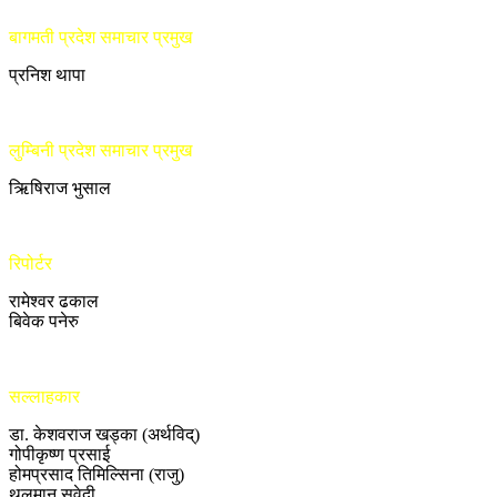
बागमती प्रदेश समाचार प्रमुख
प्रनिश थापा
लुम्बिनी प्रदेश समाचार प्रमुख
ऋिषिराज भुसाल
रिपोर्टर
रामेश्वर ढकाल
बिवेक पनेरु
सल्लाहकार
डा. केशवराज खड्का (अर्थविद्)
गोपीकृष्ण प्रसाई
होमप्रसाद तिमिल्सिना (राजु)
थलमान सुवेदी