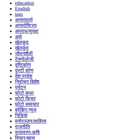
education
English
tags
अन्तरवार्ता
अन्तर्राष्ट्रिय
अपराध/सुरक्षा
अर्थ
खेलकुद
खेलकुद
जीवनशैली
टेक्नोलोजी
दृष्टिकोण
दृस्टी कोण
देश परदेश
निर्वाचन बिशेष
पर्यटन
फोटो कथा
फोटो फिचर
फोटो समाचार
ब्रेकिंग न्युज
भिडियो
मनोरञ्जन/साहित्य
राजनीति
वातावरण-कृषि
विचार/बहस