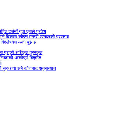
सहित दर्जनौं युवा एमाले प्रवेश
काले विकल्प खोज्न मन्त्री खनालको प्रस्ताव
 विश्लेषकहरूको बुझाइ
जना प्रहरी अधिकृत पुरस्कृत
काको धम्कीपूर्ण विज्ञप्ति
धा
 सुरु गर्‍यो सबै कोणबाट अनुसन्धान