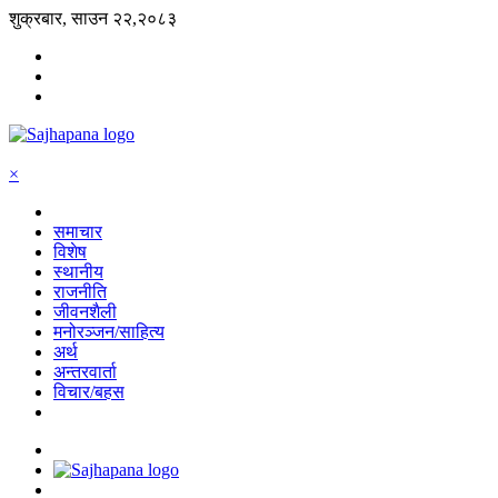
शुक्रबार, साउन २२,२०८३
×
समाचार
विशेष
स्थानीय
राजनीति
जीवनशैली
मनोरञ्जन/साहित्य
अर्थ
अन्तरवार्ता
विचार/बहस