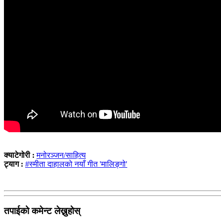
क्याटेगोरी :
मनोरञ्जन/साहित्य
ट्याग :
#स्मीता दाहालको नयाँ गीत 'मालिङ्गो'
तपाईको कमेन्ट लेख्नुहोस्