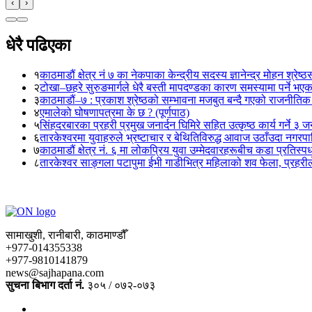
‹
›
धेरै पढिएका
१
काठमाडौं क्षेत्र नं ७ का नेकपाका केन्द्रीय सदस्य ज्ञानेन्द्र मोहन श्रेष्ठ
२
टोखा–छहरे सुरुङमार्गले धेरै बस्ती मापदण्डका कारण समस्यामा पर्ने भए
३
काठमाडौं–७ : प्रकाश श्रेष्ठको सम्भावना मजबुत बन्दै गएको राजनीतिक
४
एमालेको घोषणापत्रमा के छ ? (पूर्णपाठ)
५
सिंहदरबारका प्रहरी प्रमुख जनार्दन घिमिरे सहित उत्कृष्ठ कार्य गर्ने ३ 
६
तारकेश्वरमा युवाहरुले भ्रष्टाचार र बेथितिविरुद्ध आवाज उठाँउदा नगरपालि
७
काठमाडौं क्षेत्र नं. ६ मा लोकप्रिय युवा उम्मेदवारहरूबीच कडा प्रतिस्पर्
८
तारकेश्वर साङ्गला पटापुमा ईभी गाडीभित्र महिलाको शव फेला, प्रहरीले
सामाखुशी, रानीबारी, काठमाण्डौँ
+977-014355338
+977-9810141879
news@sajhapana.com
सुचना बिभाग दर्ता नं.
३०५ / ०७२-०७३