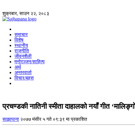
शुक्रबार, साउन २२, २०८३
समाचार
विशेष
स्थानीय
राजनीति
जीवनशैली
मनोरञ्जन/साहित्य
अर्थ
अन्तरवार्ता
विचार/बहस
प्रचण्डकी नातिनी स्मीता दाहालको नयाँ गीत ‘मालिङ्ग
साझापाना
२०७७ मंसीर ५ गते ०९:३९ मा प्रकाशित