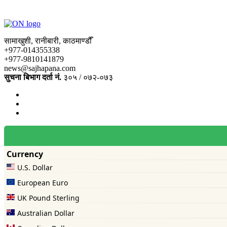
सामाखुशी, रानीबारी, काठमाण्डौँ
+977-014355338
+977-9810141879
news@sajhapana.com
सुचना बिभाग दर्ता नं.
३०५ / ०७२-०७३