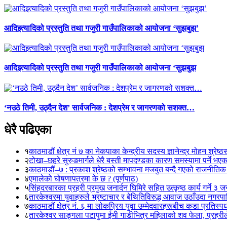
आदिइत्यादिको प्रस्तुति तथा गजुरी गाउँपालिकाको आयोजना ‘सुझबुझ’
आदिइत्यादिको प्रस्तुति तथा गजुरी गाउँपालिकाको आयोजना ‘सुझबुझ
‘नउठे तिमी, उठ्दैन देश’ सार्वजनिक : देशप्रेम र जागरणको सशक्त…
धेरै पढिएका
१
काठमाडौं क्षेत्र नं ७ का नेकपाका केन्द्रीय सदस्य ज्ञानेन्द्र मोहन श्रेष्ठ
२
टोखा–छहरे सुरुङमार्गले धेरै बस्ती मापदण्डका कारण समस्यामा पर्ने भए
३
काठमाडौं–७ : प्रकाश श्रेष्ठको सम्भावना मजबुत बन्दै गएको राजनीतिक
४
एमालेको घोषणापत्रमा के छ ? (पूर्णपाठ)
५
सिंहदरबारका प्रहरी प्रमुख जनार्दन घिमिरे सहित उत्कृष्ठ कार्य गर्ने ३ 
६
तारकेश्वरमा युवाहरुले भ्रष्टाचार र बेथितिविरुद्ध आवाज उठाँउदा नगरपालि
७
काठमाडौं क्षेत्र नं. ६ मा लोकप्रिय युवा उम्मेदवारहरूबीच कडा प्रतिस्पर्
८
तारकेश्वर साङ्गला पटापुमा ईभी गाडीभित्र महिलाको शव फेला, प्रहरीले