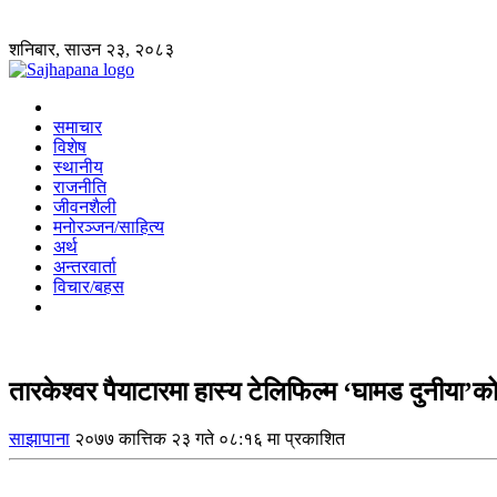
शनिबार, साउन २३, २०८३
समाचार
विशेष
स्थानीय
राजनीति
जीवनशैली
मनोरञ्जन/साहित्य
अर्थ
अन्तरवार्ता
विचार/बहस
तारकेश्वर पैयाटारमा हास्य टेलिफिल्म ‘घामड दुनीया’क
साझापाना
२०७७ कात्तिक २३ गते ०८:१६ मा प्रकाशित