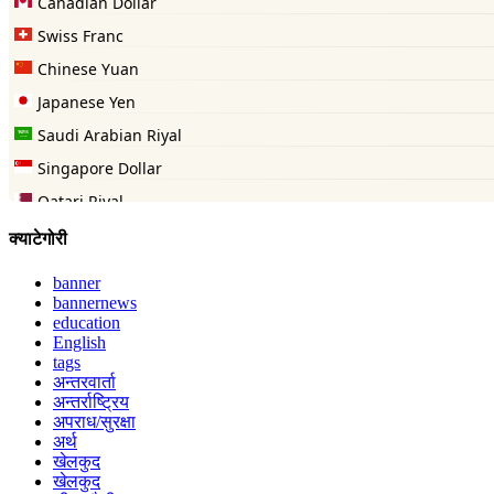
क्याटेगोरी
banner
bannernews
education
English
tags
अन्तरवार्ता
अन्तर्राष्ट्रिय
अपराध/सुरक्षा
अर्थ
खेलकुद
खेलकुद