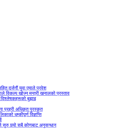
सहित दर्जनौं युवा एमाले प्रवेश
काले विकल्प खोज्न मन्त्री खनालको प्रस्ताव
 विश्लेषकहरूको बुझाइ
जना प्रहरी अधिकृत पुरस्कृत
काको धम्कीपूर्ण विज्ञप्ति
धा
 सुरु गर्‍यो सबै कोणबाट अनुसन्धान