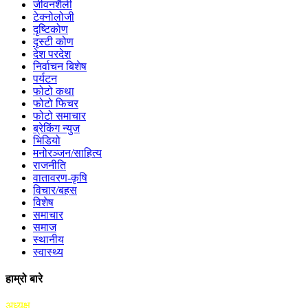
जीवनशैली
टेक्नोलोजी
दृष्टिकोण
दृस्टी कोण
देश परदेश
निर्वाचन बिशेष
पर्यटन
फोटो कथा
फोटो फिचर
फोटो समाचार
ब्रेकिंग न्युज
भिडियो
मनोरञ्जन/साहित्य
राजनीति
वातावरण-कृषि
विचार/बहस
विशेष
समाचार
समाज
स्थानीय
स्वास्थ्य
हाम्रो बारे
अध्यक्ष