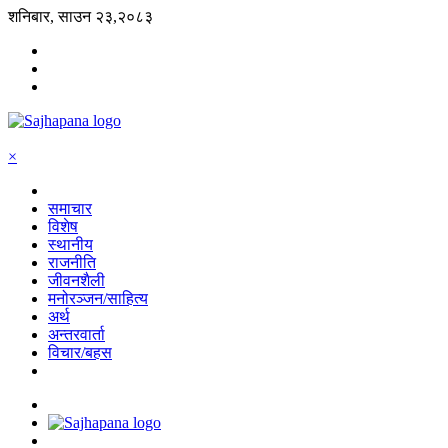
शनिबार, साउन २३,२०८३
×
समाचार
विशेष
स्थानीय
राजनीति
जीवनशैली
मनोरञ्जन/साहित्य
अर्थ
अन्तरवार्ता
विचार/बहस