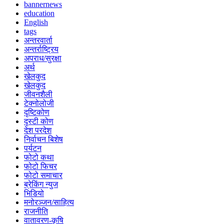
bannernews
education
English
tags
अन्तरवार्ता
अन्तर्राष्ट्रिय
अपराध/सुरक्षा
अर्थ
खेलकुद
खेलकुद
जीवनशैली
टेक्नोलोजी
दृष्टिकोण
दृस्टी कोण
देश परदेश
निर्वाचन बिशेष
पर्यटन
फोटो कथा
फोटो फिचर
फोटो समाचार
ब्रेकिंग न्युज
भिडियो
मनोरञ्जन/साहित्य
राजनीति
वातावरण-कृषि