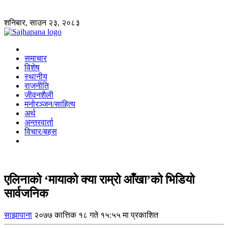
शनिबार, साउन २३, २०८३
समाचार
विशेष
स्थानीय
राजनीति
जीवनशैली
मनोरञ्जन/साहित्य
अर्थ
अन्तरवार्ता
विचार/बहस
एलिनाको ‘मायाको क्या राम्रो आँखा’को भिडियो
सार्वजनिक
साझापाना
२०७७ कात्तिक १८ गते १५:५५ मा प्रकाशित