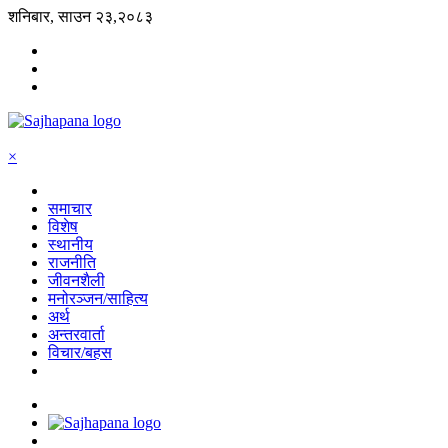
शनिबार, साउन २३,२०८३
×
समाचार
विशेष
स्थानीय
राजनीति
जीवनशैली
मनोरञ्जन/साहित्य
अर्थ
अन्तरवार्ता
विचार/बहस