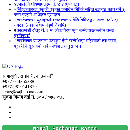
४
एमालेको घोषणापत्रमा के छ ? (पूर्णपाठ)
५
सिंहदरबारका प्रहरी प्रमुख जनार्दन घिमिरे सहित उत्कृष्ठ कार्य गर्ने ३
जना प्रहरी अधिकृत पुरस्कृत
६
तारकेश्वरमा युवाहरुले भ्रष्टाचार र बेथितिविरुद्ध आवाज उठाँउदा
नगरपालिकाको धम्कीपूर्ण विज्ञप्ति
७
काठमाडौं क्षेत्र नं. ६ मा लोकप्रिय युवा उम्मेदवारहरूबीच कडा
प्रतिस्पर्धा
८
तारकेश्वर साङ्गला पटापुमा ईभी गाडीभित्र महिलाको शव फेला,
प्रहरीले सुरु गर्‍यो सबै कोणबाट अनुसन्धान
सामाखुशी, रानीबारी, काठमाण्डौँ
+977-014355338
+977-9810141879
news@sajhapana.com
सुचना बिभाग दर्ता नं.
३०५ / ०७२-०७३