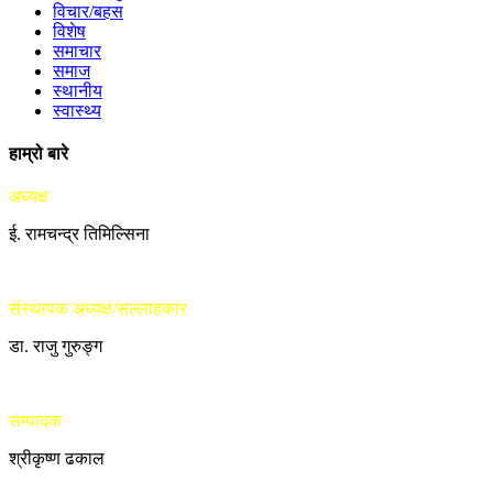
विचार/बहस
विशेष
समाचार
समाज
स्थानीय
स्वास्थ्य
हाम्रो बारे
अध्यक्ष
ई. रामचन्द्र तिमिल्सिना
संस्थापक अध्यक्ष/सल्लाहकार
डा. राजु गुरुङ्ग
सम्पादक
श्रीकृष्ण ढकाल