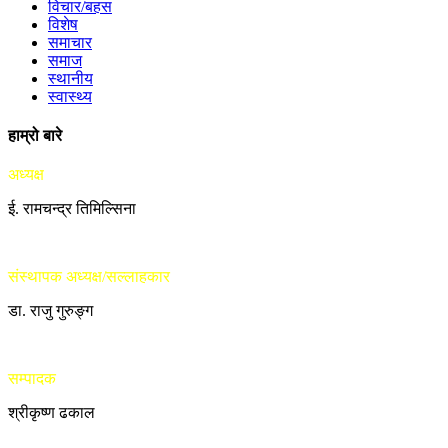
विचार/बहस
विशेष
समाचार
समाज
स्थानीय
स्वास्थ्य
हाम्रो बारे
अध्यक्ष
ई. रामचन्द्र तिमिल्सिना
संस्थापक अध्यक्ष/सल्लाहकार
डा. राजु गुरुङ्ग
सम्पादक
श्रीकृष्ण ढकाल