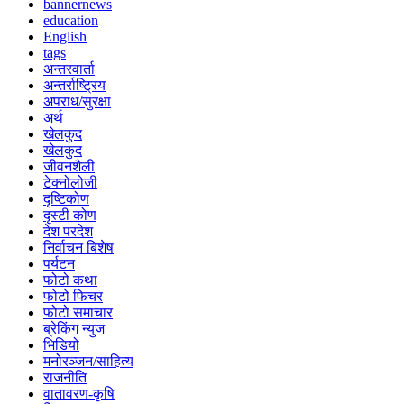
bannernews
education
English
tags
अन्तरवार्ता
अन्तर्राष्ट्रिय
अपराध/सुरक्षा
अर्थ
खेलकुद
खेलकुद
जीवनशैली
टेक्नोलोजी
दृष्टिकोण
दृस्टी कोण
देश परदेश
निर्वाचन बिशेष
पर्यटन
फोटो कथा
फोटो फिचर
फोटो समाचार
ब्रेकिंग न्युज
भिडियो
मनोरञ्जन/साहित्य
राजनीति
वातावरण-कृषि