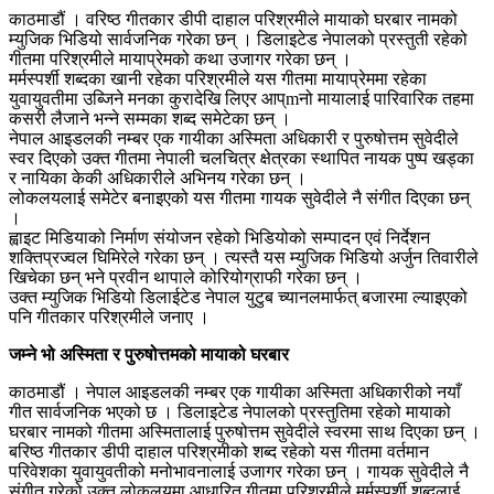
काठमाडौं । वरिष्ठ गीतकार डीपी दाहाल परिश्रमीले मायाको घरबार नामको
म्युजिक भिडियो सार्वजनिक गरेका छन् । डिलाइटेड नेपालको प्रस्तुती रहेको
गीतमा परिश्रमीले मायाप्रेमको कथा उजागर गरेका छन् ।
मर्मस्पर्शी शब्दका खानी रहेका परिश्रमीले यस गीतमा मायाप्रेममा रहेका
युवायुवतीमा उब्जिने मनका कुरादेखि लिएर आप्mनो मायालाई पारिवारिक तहमा
कसरी लैजाने भन्ने सम्मका शब्द समेटेका छन् ।
नेपाल आइडलकी नम्बर एक गायीका अस्मिता अधिकारी र पुरुषोत्तम सुवेदीले
स्वर दिएको उक्त गीतमा नेपाली चलचित्र क्षेत्रका स्थापित नायक पुष्प खड्का
र नायिका केकी अधिकारीले अभिनय गरेका छन् ।
लोकलयलाई समेटेर बनाइएको यस गीतमा गायक सुवेदीले नै संगीत दिएका छन्
।
ह्वाइट मिडियाको निर्माण संयोजन रहेको भिडियोको सम्पादन एवं निर्देशन
शक्तिप्रज्वल घिमिरेले गरेका छन् । त्यस्तै यस म्युजिक भिडियो अर्जुन तिवारीले
खिचेका छन् भने प्रवीन थापाले कोरियोग्राफी गरेका छन् ।
उक्त म्युजिक भिडियो डिलाईटेड नेपाल युटुब च्यानलमार्फत् बजारमा ल्याइएको
पनि गीतकार परिश्रमीले जनाए ।
जम्ने भो अस्मिता र पुरुषोत्तमको मायाको घरबार
काठमाडौं । नेपाल आइडलकी नम्बर एक गायीका अस्मिता अधिकारीको नयाँ
गीत सार्वजनिक भएको छ । डिलाइटेड नेपालको प्रस्तुतिमा रहेको मायाको
घरबार नामको गीतमा अस्मितालाई पुरुषोत्तम सुवेदीले स्वरमा साथ दिएका छन् ।
बरिष्ठ गीतकार डीपी दाहाल परिश्रमीको शब्द रहेको यस गीतमा वर्तमान
परिवेशका युवायुवतीको मनोभावनालाई उजागर गरेका छन् । गायक सुवेदीले नै
संगीत गरेको उक्त लोकलयमा आधारित गीतमा परिश्रमीले मर्मस्पर्शी शब्दलाई