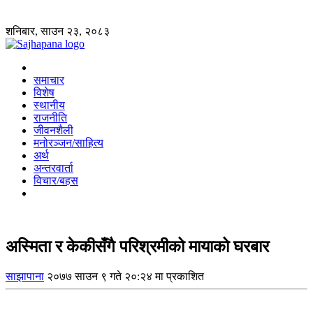
शनिबार, साउन २३, २०८३
समाचार
विशेष
स्थानीय
राजनीति
जीवनशैली
मनोरञ्जन/साहित्य
अर्थ
अन्तरवार्ता
विचार/बहस
अस्मिता र केकीसँगै परिश्रमीको मायाको घरबार
साझापाना
२०७७ साउन ९ गते २०:२४ मा प्रकाशित