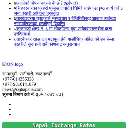
४
एमालेको घोषणापत्रमा के छ ? (पूर्णपाठ)
५
सिंहदरबारका प्रहरी प्रमुख जनार्दन घिमिरे सहित उत्कृष्ठ कार्य गर्ने ३
जना प्रहरी अधिकृत पुरस्कृत
६
तारकेश्वरमा युवाहरुले भ्रष्टाचार र बेथितिविरुद्ध आवाज उठाँउदा
नगरपालिकाको धम्कीपूर्ण विज्ञप्ति
७
काठमाडौं क्षेत्र नं. ६ मा लोकप्रिय युवा उम्मेदवारहरूबीच कडा
प्रतिस्पर्धा
८
तारकेश्वर साङ्गला पटापुमा ईभी गाडीभित्र महिलाको शव फेला,
प्रहरीले सुरु गर्‍यो सबै कोणबाट अनुसन्धान
सामाखुशी, रानीबारी, काठमाण्डौँ
+977-014355338
+977-9810141879
news@sajhapana.com
सुचना बिभाग दर्ता नं.
३०५ / ०७२-०७३