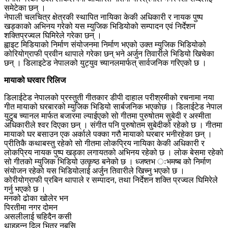
समेटेका छन् ।
नेपाली चलचित्र क्षेत्रकी स्थापित नायिका केकी अधिकारी र नायक पुष्प
खड्काको अभिनय गरेको यस म्युजिक भिडियोको सम्पादन एवं निर्देशन
शक्तिप्रज्वल घिमिरेले गरेका छन् ।
ह्वाइट मिडियाको निर्माण संयोजनमा निर्माण भएको उक्त म्युजिक भिडियोको
कोरियोग्राफी प्रवीन थापाले गरेका छन् भने अर्जुन तिवारीले भिडियो खिचेका
छन् । डिलाइटेड नेपालको युट्युव च्यानलमार्फत् सार्वजनिक गरिएको छ ।
मायाको घरवार रिलिज
डिलाईटेड नेपालको प्रस्तुती गीतकार डीपी दाहाल परीश्रमीको रचनामा नया
गीत मायाको घरबारको म्युजिक भिडियो सार्बजनिक भएकोछ । डिलाईटेड नेपाल
युटुब च्यानल मार्फत बजारमा ल्याईएको सो गीतमा पुरुषोतम सुबेदी र अस्मीता
अधिकारीले श्वर दिएका छन् । संगीत पनि पुरुषोतम सुबेदीको रहेको छ । गीतमा
मायाको घर बसाउन एक अर्काले पक्का गरौ मायाको घरबार भनीरहेका छन् ।
प्रीतिकै कथाबस्तु रहेको सो गीतमा लोकप्रिय नायिका केकी अधिकारी र
लोकप्रिय नायक पुष्प खड्का लगायतको अभिनय रहेको छ । लोक बेसमा रहेको
सो गीतको म्युजिक भिडियो उत्कृष्ठ बनेको छ । ध्जष्तभ ःभमष्ब को निर्माण
संयोजन रहेको यस भिडियोलाई अर्जुन तिवारीले खिच्नु भएको छ ।
कोरीयोग्राफी प्रबिन थापाले र सम्पादन, तथा निर्देशन शक्ति प्रज्वल घिमिरेले
गर्नु भएको छ ।
मनको ढोका खोलेर भन
पिरतीमा नगर दोमन
असलीलाई चहिदैन कसी
थाहहुन्न दिल भित्र नबसि