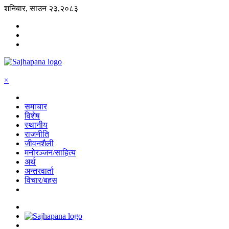
शनिबार, साउन २३,२०८३
×
समाचार
विशेष
स्थानीय
राजनीति
जीवनशैली
मनोरञ्जन/साहित्य
अर्थ
अन्तरवार्ता
विचार/बहस