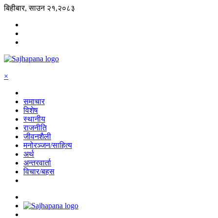
बिहीबार, साउन २१,२०८३
×
समाचार
विशेष
स्थानीय
राजनीति
जीवनशैली
मनोरञ्जन/साहित्य
अर्थ
अन्तरवार्ता
विचार/बहस