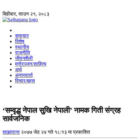
बिहीबार, साउन २१, २०८३
समाचार
विशेष
स्थानीय
राजनीति
जीवनशैली
मनोरञ्जन/साहित्य
अर्थ
अन्तरवार्ता
विचार/बहस
‘सम्वृद्ध नेपाल सुखि नेपाली’ नामक गिती संग्रह
सार्वजनिक
साझापाना
२०७७ जेठ २४ गते १८:१३ मा प्रकाशित