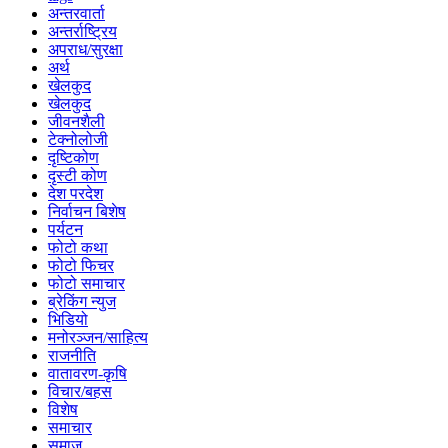
अन्तरवार्ता
अन्तर्राष्ट्रिय
अपराध/सुरक्षा
अर्थ
खेलकुद
खेलकुद
जीवनशैली
टेक्नोलोजी
दृष्टिकोण
दृस्टी कोण
देश परदेश
निर्वाचन बिशेष
पर्यटन
फोटो कथा
फोटो फिचर
फोटो समाचार
ब्रेकिंग न्युज
भिडियो
मनोरञ्जन/साहित्य
राजनीति
वातावरण-कृषि
विचार/बहस
विशेष
समाचार
समाज