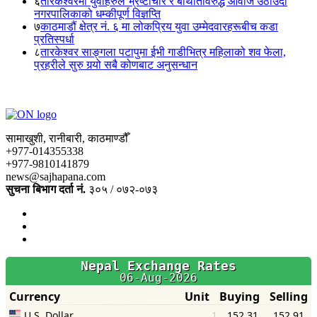
६
तारकेश्वरमा युवाहरुले भ्रष्टाचार र बेथितिविरुद्ध आवाज उठाँउदा
नगरपालिकाको धम्कीपूर्ण विज्ञप्ति
७
काठमाडौं क्षेत्र नं. ६ मा लोकप्रिय युवा उम्मेदवारहरूबीच कडा
प्रतिस्पर्धा
८
तारकेश्वर साङ्गला पटापुमा ईभी गाडीभित्र महिलाको शव फेला,
प्रहरीले सुरु गर्‍यो सबै कोणबाट अनुसन्धान
सामाखुशी, रानीबारी, काठमाण्डौँ
+977-014355338
+977-9810141879
news@sajhapana.com
सुचना बिभाग दर्ता नं.
३०५ / ०७२-०७३