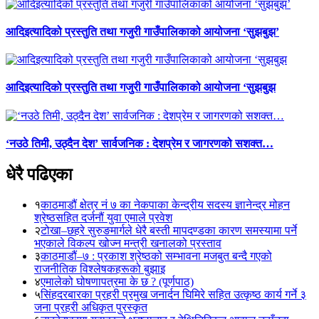
आदिइत्यादिको प्रस्तुति तथा गजुरी गाउँपालिकाको आयोजना ‘सुझबुझ’
आदिइत्यादिको प्रस्तुति तथा गजुरी गाउँपालिकाको आयोजना ‘सुझबुझ
‘नउठे तिमी, उठ्दैन देश’ सार्वजनिक : देशप्रेम र जागरणको सशक्त…
धेरै पढिएका
१
काठमाडौं क्षेत्र नं ७ का नेकपाका केन्द्रीय सदस्य ज्ञानेन्द्र मोहन
श्रेष्ठसहित दर्जनौं युवा एमाले प्रवेश
२
टोखा–छहरे सुरुङमार्गले धेरै बस्ती मापदण्डका कारण समस्यामा पर्ने
भएकाले विकल्प खोज्न मन्त्री खनालको प्रस्ताव
३
काठमाडौं–७ : प्रकाश श्रेष्ठको सम्भावना मजबुत बन्दै गएको
राजनीतिक विश्लेषकहरूको बुझाइ
४
एमालेको घोषणापत्रमा के छ ? (पूर्णपाठ)
५
सिंहदरबारका प्रहरी प्रमुख जनार्दन घिमिरे सहित उत्कृष्ठ कार्य गर्ने ३
जना प्रहरी अधिकृत पुरस्कृत