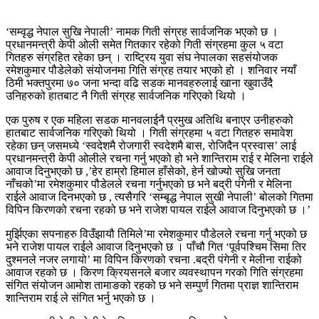
‘सम्वृद्ध नेपाल सुखि नेपाली’ नामक गिती संग्रह सार्वजनिक भएको छ ।
प्रधानमन्त्री केपी ओली समेत गितकार रहेको गिती संग्रहमा कुल ५ वटा
गितहरु संग्रहित रहेका छन् । राष्ट्रिय युवा संघ नेपालका सहसंयोजक
रमेशकुमार पौडेलेको संयोजनमा गिति संग्रह तयार भएको हो । शनिवार नयाँ
ठिमी भक्तपुरमा ७० जना भन्दा वढि सडक मानवहरुलाई खाना खुवाउँदै
उनिहरुको हातबाट नै गिती संग्रह सार्वजनिक गरिएको थियो ।
एक पुरुष र एक महिला सडक मानवलाईनै प्रमुख अतिथि बनाएर उनीहरुको
हातबाट सार्वजनिक गरिएको थियो । गिती संग्रहमा ५ वटा गितहरु समावेश
रहेका छन् जसमध्ये ‘स्वदेशमै रोजगारी स्वदेशमै बास, रोजिदैन प्रस्वास’ लाई
प्रधानमन्त्री केपी ओलीले रचना गर्नु भएको हो भने शान्तिराम राई र मेलिना राईले
आवाज दिनुभएको छ ,’हेर हाम्रो हिमाल हाँसेको, हेर्न खोज्यो सुखि जनता
नाँचको’मा रमेशकुमार पौडेलले रचना गर्नुभएको छ भने बद्री पंगेनी र मेलिना
राईले आवाज दिनभएको छ , त्यसैगरि ‘सम्बृद्ध नेपाल सुखी नेपाली’ बोलको गितमा
विपिन किरणको रचना रहको छ भने राजेश पायल राईले आवाज दिनुभएको छ ।’
मुर्झिएका सपनाहरु विउँझायौ तिमिले’मा रमेशकुमार पौडेलले रचना गर्नु भएको छ
भने राजेश पायल राईले आवाज दिनुभएको छ । पाँचौ गित ‘पूर्वपश्चिम सिमा तिर
दुश्मनले नजर लगायो’ मा विपिन किरणको रचना .बद्री पंगेनी र मेलीना राईको
आवाज रहको छ । किरण क्रियसनले बजार व्यवस्थापन गरको गिति संग्रहमा
संगित संयोजन आमोश तामाङको रहको छ भने सम्पुर्ण गितमा प्राज्ञ शान्तिराम
शान्तिराम राई ले संगित भर्नु भएको छ ।