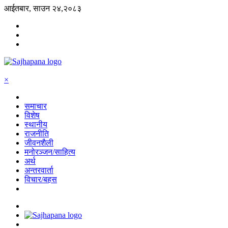
आईतबार, साउन २४,२०८३
×
समाचार
विशेष
स्थानीय
राजनीति
जीवनशैली
मनोरञ्जन/साहित्य
अर्थ
अन्तरवार्ता
विचार/बहस