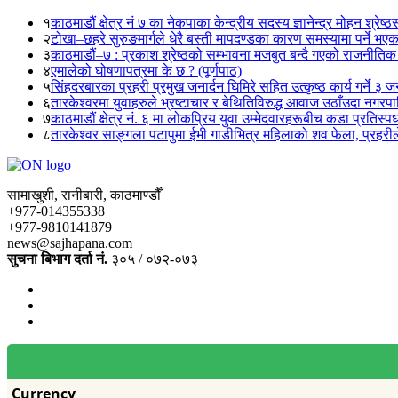
१
काठमाडौं क्षेत्र नं ७ का नेकपाका केन्द्रीय सदस्य ज्ञानेन्द्र मोहन श्रेष्ठ
२
टोखा–छहरे सुरुङमार्गले धेरै बस्ती मापदण्डका कारण समस्यामा पर्ने भए
३
काठमाडौं–७ : प्रकाश श्रेष्ठको सम्भावना मजबुत बन्दै गएको राजनीतिक
४
एमालेको घोषणापत्रमा के छ ? (पूर्णपाठ)
५
सिंहदरबारका प्रहरी प्रमुख जनार्दन घिमिरे सहित उत्कृष्ठ कार्य गर्ने ३ 
६
तारकेश्वरमा युवाहरुले भ्रष्टाचार र बेथितिविरुद्ध आवाज उठाँउदा नगरपालि
७
काठमाडौं क्षेत्र नं. ६ मा लोकप्रिय युवा उम्मेदवारहरूबीच कडा प्रतिस्पर्
८
तारकेश्वर साङ्गला पटापुमा ईभी गाडीभित्र महिलाको शव फेला, प्रहरीले
सामाखुशी, रानीबारी, काठमाण्डौँ
+977-014355338
+977-9810141879
news@sajhapana.com
सुचना बिभाग दर्ता नं.
३०५ / ०७२-०७३