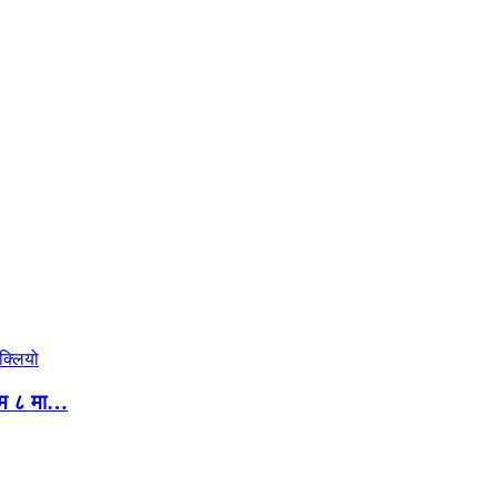
तिम ८ मा…