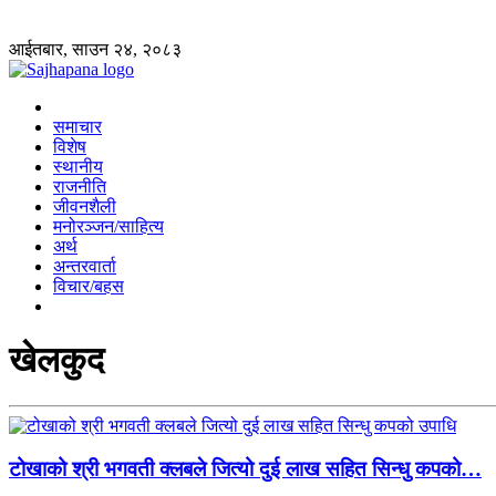
आईतबार, साउन २४, २०८३
समाचार
विशेष
स्थानीय
राजनीति
जीवनशैली
मनोरञ्जन/साहित्य
अर्थ
अन्तरवार्ता
विचार/बहस
खेलकुद
टोखाको श्री भगवती क्लबले जित्यो दुई लाख सहित सिन्धु कपको…