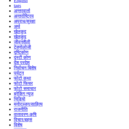
English
tags
अन्तरवार्ता
अन्तर्राष्ट्रिय
अपराध/सुरक्षा
अर्थ
खेलकुद
खेलकुद
जीवनशैली
टेक्नोलोजी
दृष्टिकोण
दृस्टी कोण
देश परदेश
निर्वाचन बिशेष
पर्यटन
फोटो कथा
फोटो फिचर
फोटो समाचार
ब्रेकिंग न्युज
भिडियो
मनोरञ्जन/साहित्य
राजनीति
वातावरण-कृषि
विचार/बहस
विशेष