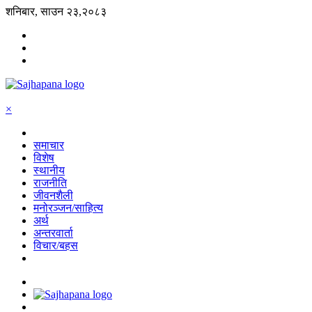
शनिबार, साउन २३,२०८३
×
समाचार
विशेष
स्थानीय
राजनीति
जीवनशैली
मनोरञ्जन/साहित्य
अर्थ
अन्तरवार्ता
विचार/बहस