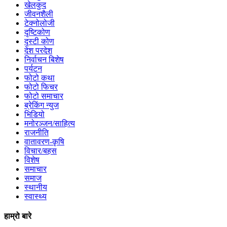
खेलकुद
जीवनशैली
टेक्नोलोजी
दृष्टिकोण
दृस्टी कोण
देश परदेश
निर्वाचन बिशेष
पर्यटन
फोटो कथा
फोटो फिचर
फोटो समाचार
ब्रेकिंग न्युज
भिडियो
मनोरञ्जन/साहित्य
राजनीति
वातावरण-कृषि
विचार/बहस
विशेष
समाचार
समाज
स्थानीय
स्वास्थ्य
हाम्रो बारे