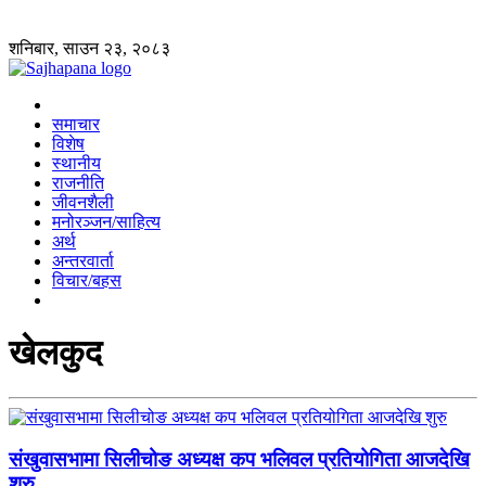
शनिबार, साउन २३, २०८३
समाचार
विशेष
स्थानीय
राजनीति
जीवनशैली
मनोरञ्जन/साहित्य
अर्थ
अन्तरवार्ता
विचार/बहस
खेलकुद
संखुवासभामा सिलीचोङ अध्यक्ष कप भलिवल प्रतियोगिता आजदेखि
शुरु