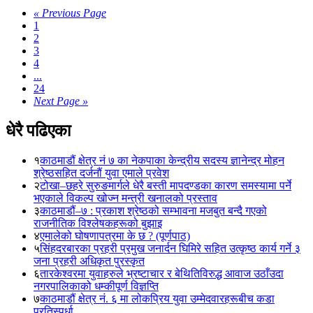
« Previous Page
1
2
3
4
...
24
Next Page »
धेरै पढिएका
१
काठमाडौं क्षेत्र नं ७ का नेकपाका केन्द्रीय सदस्य ज्ञानेन्द्र मोहन
श्रेष्ठसहित दर्जनौं युवा एमाले प्रवेश
२
टोखा–छहरे सुरुङमार्गले धेरै बस्ती मापदण्डका कारण समस्यामा पर्ने
भएकाले विकल्प खोज्न मन्त्री खनालको प्रस्ताव
३
काठमाडौं–७ : प्रकाश श्रेष्ठको सम्भावना मजबुत बन्दै गएको
राजनीतिक विश्लेषकहरूको बुझाइ
४
एमालेको घोषणापत्रमा के छ ? (पूर्णपाठ)
५
सिंहदरबारका प्रहरी प्रमुख जनार्दन घिमिरे सहित उत्कृष्ठ कार्य गर्ने ३
जना प्रहरी अधिकृत पुरस्कृत
६
तारकेश्वरमा युवाहरुले भ्रष्टाचार र बेथितिविरुद्ध आवाज उठाँउदा
नगरपालिकाको धम्कीपूर्ण विज्ञप्ति
७
काठमाडौं क्षेत्र नं. ६ मा लोकप्रिय युवा उम्मेदवारहरूबीच कडा
प्रतिस्पर्धा