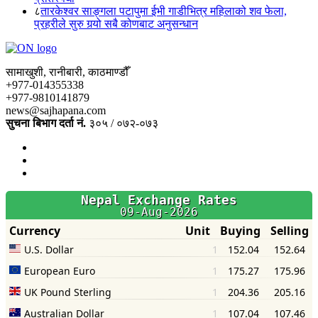
८
तारकेश्वर साङ्गला पटापुमा ईभी गाडीभित्र महिलाको शव फेला,
प्रहरीले सुरु गर्‍यो सबै कोणबाट अनुसन्धान
सामाखुशी, रानीबारी, काठमाण्डौँ
+977-014355338
+977-9810141879
news@sajhapana.com
सुचना बिभाग दर्ता नं.
३०५ / ०७२-०७३