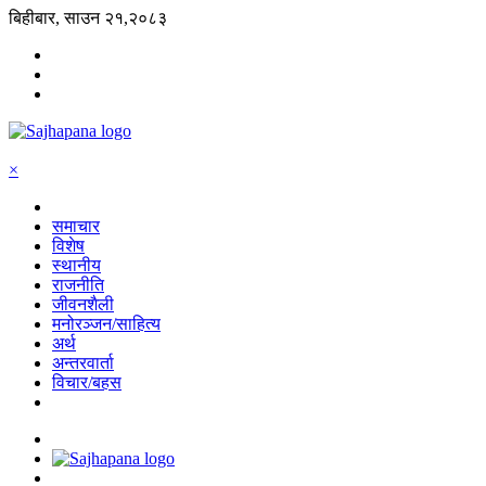
बिहीबार, साउन २१,२०८३
×
समाचार
विशेष
स्थानीय
राजनीति
जीवनशैली
मनोरञ्जन/साहित्य
अर्थ
अन्तरवार्ता
विचार/बहस