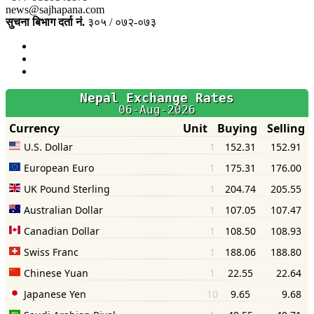
news@sajhapana.com
सुचना बिभाग दर्ता नं.
३०५ / ०७२-०७३