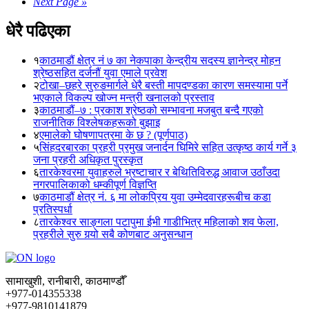
Next Page »
धेरै पढिएका
१
काठमाडौं क्षेत्र नं ७ का नेकपाका केन्द्रीय सदस्य ज्ञानेन्द्र मोहन
श्रेष्ठसहित दर्जनौं युवा एमाले प्रवेश
२
टोखा–छहरे सुरुङमार्गले धेरै बस्ती मापदण्डका कारण समस्यामा पर्ने
भएकाले विकल्प खोज्न मन्त्री खनालको प्रस्ताव
३
काठमाडौं–७ : प्रकाश श्रेष्ठको सम्भावना मजबुत बन्दै गएको
राजनीतिक विश्लेषकहरूको बुझाइ
४
एमालेको घोषणापत्रमा के छ ? (पूर्णपाठ)
५
सिंहदरबारका प्रहरी प्रमुख जनार्दन घिमिरे सहित उत्कृष्ठ कार्य गर्ने ३
जना प्रहरी अधिकृत पुरस्कृत
६
तारकेश्वरमा युवाहरुले भ्रष्टाचार र बेथितिविरुद्ध आवाज उठाँउदा
नगरपालिकाको धम्कीपूर्ण विज्ञप्ति
७
काठमाडौं क्षेत्र नं. ६ मा लोकप्रिय युवा उम्मेदवारहरूबीच कडा
प्रतिस्पर्धा
८
तारकेश्वर साङ्गला पटापुमा ईभी गाडीभित्र महिलाको शव फेला,
प्रहरीले सुरु गर्‍यो सबै कोणबाट अनुसन्धान
सामाखुशी, रानीबारी, काठमाण्डौँ
+977-014355338
+977-9810141879