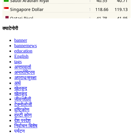
क्याटेगोरी
banner
bannernews
education
English
tags
अन्तरवार्ता
अन्तर्राष्ट्रिय
अपराध/सुरक्षा
अर्थ
खेलकुद
खेलकुद
जीवनशैली
टेक्नोलोजी
दृष्टिकोण
दृस्टी कोण
देश परदेश
निर्वाचन बिशेष
पर्यटन