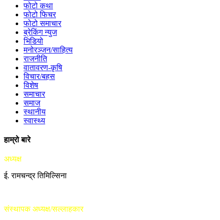
फोटो कथा
फोटो फिचर
फोटो समाचार
ब्रेकिंग न्युज
भिडियो
मनोरञ्जन/साहित्य
राजनीति
वातावरण-कृषि
विचार/बहस
विशेष
समाचार
समाज
स्थानीय
स्वास्थ्य
हाम्रो बारे
अध्यक्ष
ई. रामचन्द्र तिमिल्सिना
संस्थापक अध्यक्ष/सल्लाहकार