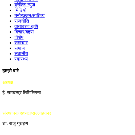
ब्रेकिंग न्युज
भिडियो
मनोरञ्जन/साहित्य
राजनीति
वातावरण-कृषि
विचार/बहस
विशेष
समाचार
समाज
स्थानीय
स्वास्थ्य
हाम्रो बारे
अध्यक्ष
ई. रामचन्द्र तिमिल्सिना
संस्थापक अध्यक्ष/सल्लाहकार
डा. राजु गुरुङ्ग