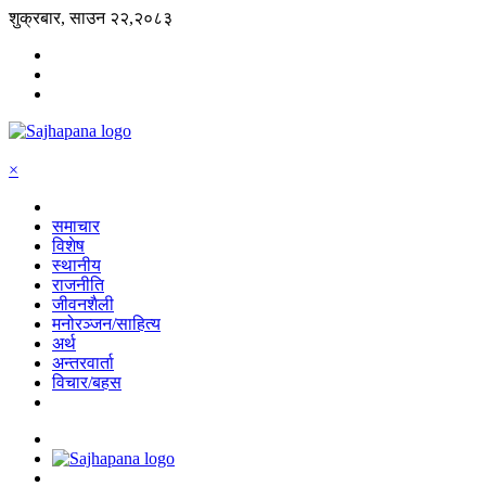
शुक्रबार, साउन २२,२०८३
×
समाचार
विशेष
स्थानीय
राजनीति
जीवनशैली
मनोरञ्जन/साहित्य
अर्थ
अन्तरवार्ता
विचार/बहस