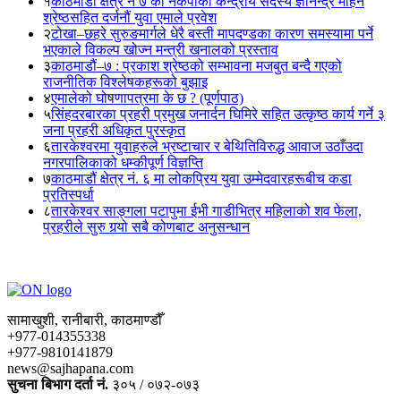
१
काठमाडौं क्षेत्र नं ७ का नेकपाका केन्द्रीय सदस्य ज्ञानेन्द्र मोहन
श्रेष्ठसहित दर्जनौं युवा एमाले प्रवेश
२
टोखा–छहरे सुरुङमार्गले धेरै बस्ती मापदण्डका कारण समस्यामा पर्ने
भएकाले विकल्प खोज्न मन्त्री खनालको प्रस्ताव
३
काठमाडौं–७ : प्रकाश श्रेष्ठको सम्भावना मजबुत बन्दै गएको
राजनीतिक विश्लेषकहरूको बुझाइ
४
एमालेको घोषणापत्रमा के छ ? (पूर्णपाठ)
५
सिंहदरबारका प्रहरी प्रमुख जनार्दन घिमिरे सहित उत्कृष्ठ कार्य गर्ने ३
जना प्रहरी अधिकृत पुरस्कृत
६
तारकेश्वरमा युवाहरुले भ्रष्टाचार र बेथितिविरुद्ध आवाज उठाँउदा
नगरपालिकाको धम्कीपूर्ण विज्ञप्ति
७
काठमाडौं क्षेत्र नं. ६ मा लोकप्रिय युवा उम्मेदवारहरूबीच कडा
प्रतिस्पर्धा
८
तारकेश्वर साङ्गला पटापुमा ईभी गाडीभित्र महिलाको शव फेला,
प्रहरीले सुरु गर्‍यो सबै कोणबाट अनुसन्धान
सामाखुशी, रानीबारी, काठमाण्डौँ
+977-014355338
+977-9810141879
news@sajhapana.com
सुचना बिभाग दर्ता नं.
३०५ / ०७२-०७३