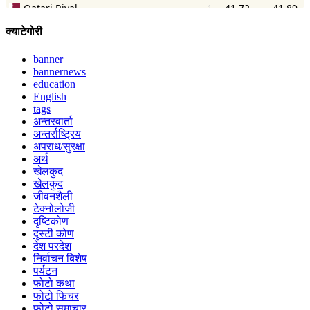
क्याटेगोरी
banner
bannernews
education
English
tags
अन्तरवार्ता
अन्तर्राष्ट्रिय
अपराध/सुरक्षा
अर्थ
खेलकुद
खेलकुद
जीवनशैली
टेक्नोलोजी
दृष्टिकोण
दृस्टी कोण
देश परदेश
निर्वाचन बिशेष
पर्यटन
फोटो कथा
फोटो फिचर
फोटो समाचार