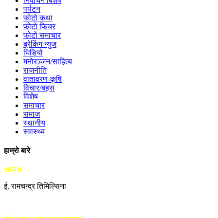
निर्वाचन बिशेष
पर्यटन
फोटो कथा
फोटो फिचर
फोटो समाचार
ब्रेकिंग न्युज
भिडियो
मनोरञ्जन/साहित्य
राजनीति
वातावरण-कृषि
विचार/बहस
विशेष
समाचार
समाज
स्थानीय
स्वास्थ्य
हाम्रो बारे
अध्यक्ष
ई. रामचन्द्र तिमिल्सिना