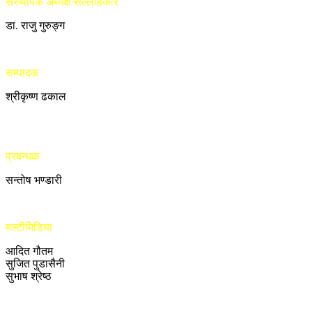
संस्थापक अध्यक्ष/सल्लाहकार
डा. राजु गुरुङ्ग
सम्पादक
श्रीकृष्ण ढकाल
प्रबन्धक
सन्तोष भण्डारी
मल्टीमिडिया
आदित गौतम
सुजित पुडासैनी
सुभाष श्रेष्ठ