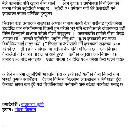
मैले फार्मबाट पनि खुद्रा बेच्न थालेँ ।” आम कृषक र उपभोक्ता बिचौलियाको
मारमा परेको सुवेदीको भनाइ छ । सुवेदी २१ वर्षयता यहाँ धेरै केराखेती गर्ने
कृषकका रूपमा परिचित हुनुहुन्छ ।
चितवन केरा उत्पादक सङ्घका अध्यक्ष घानाथ महतो केरा बारीबाट प्रतिकोसा
डेढदेखि चार रुपैयाँसम्ममा बिक्री हुने गरेको भए पनि उपभोक्ताले दोब्बरभन्दा बढी
तिरेर किन्नुपर्ने बाध्यता रहेको पीडा पोख्नुहुन्छ । “जमानादेखि हामीले पीडा पोख्दै
आएका छौँ । कसले सुनिदिने”, उहाँले भन्नुभयो, “दुःख कृषकको तर नाफा
बिचौलियालाई मात्र भयो ।” जिल्लामा केराखेती गर्ने कृषकको सङ्ख्या ७००
रहेको छ । तीन हजार बिघाभन्दा बढीमा केराखेती गरिएको छ । एक बिघामा
केराखेती गर्न करिब चार लाख खर्च हुन्छ । उहाँका अनुसार एक बिघामा एक
हजार ६०० बोट लगाइन्छ । एउटा बोटमा ८० देखि १०० कोसा केरा फल्ने गर्दछ
।
अहिले बजारमा लुकीछिपी भारतीय केरा आइरहेकाले यहाँको केरा बिक्री कम
भएको कृषक बताउँछन् । देशका विभिन्न जिल्लामा लकडाउन र निषेधाज्ञा हुँदा
केराको खपत कम हुँदै गर्दा बिचौलियाको मनोमानी अरु बढेको महतोको भनाइ छ
।
क्याटेगोरी :
वातावरण-कृषि
ट्याग :
#केरा किसान