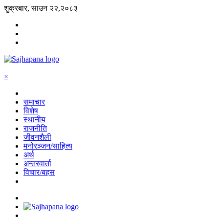
शुक्रबार, साउन २२,२०८३
×
समाचार
विशेष
स्थानीय
राजनीति
जीवनशैली
मनोरञ्जन/साहित्य
अर्थ
अन्तरवार्ता
विचार/बहस