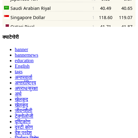
क्याटेगोरी
banner
bannernews
education
English
tags
अन्तरवार्ता
अन्तर्राष्ट्रिय
अपराध/सुरक्षा
अर्थ
खेलकुद
खेलकुद
जीवनशैली
टेक्नोलोजी
दृष्टिकोण
दृस्टी कोण
देश परदेश