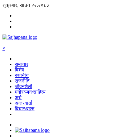
शुक्रबार, साउन २२,२०८३
×
समाचार
विशेष
स्थानीय
राजनीति
जीवनशैली
मनोरञ्जन/साहित्य
अर्थ
अन्तरवार्ता
विचार/बहस