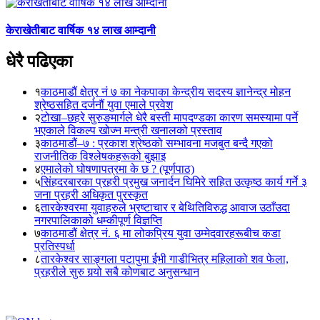
केराखेतीबाट वार्षिक १४ लाख आम्दानी
धेरै पढिएका
१
काठमाडौं क्षेत्र नं ७ का नेकपाका केन्द्रीय सदस्य ज्ञानेन्द्र मोहन
श्रेष्ठसहित दर्जनौं युवा एमाले प्रवेश
२
टोखा–छहरे सुरुङमार्गले धेरै बस्ती मापदण्डका कारण समस्यामा पर्ने
भएकाले विकल्प खोज्न मन्त्री खनालको प्रस्ताव
३
काठमाडौं–७ : प्रकाश श्रेष्ठको सम्भावना मजबुत बन्दै गएको
राजनीतिक विश्लेषकहरूको बुझाइ
४
एमालेको घोषणापत्रमा के छ ? (पूर्णपाठ)
५
सिंहदरबारका प्रहरी प्रमुख जनार्दन घिमिरे सहित उत्कृष्ठ कार्य गर्ने ३
जना प्रहरी अधिकृत पुरस्कृत
६
तारकेश्वरमा युवाहरुले भ्रष्टाचार र बेथितिविरुद्ध आवाज उठाँउदा
नगरपालिकाको धम्कीपूर्ण विज्ञप्ति
७
काठमाडौं क्षेत्र नं. ६ मा लोकप्रिय युवा उम्मेदवारहरूबीच कडा
प्रतिस्पर्धा
८
तारकेश्वर साङ्गला पटापुमा ईभी गाडीभित्र महिलाको शव फेला,
प्रहरीले सुरु गर्‍यो सबै कोणबाट अनुसन्धान