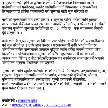
। प्रधानमन्त्री कृषि आधुनिकीकरण परियोजनामार्फत जिल्लाको मदाने
गाउँपालिकाको पुर्कोटदह, धुर्कोट गाउँपालिकाको पिपलधारा र सत्यवतीको
लिम्घालगायत ठाउँमा चक्लाबन्दी गरी सुन्तला खेती सुरु गरिएको छ ।
गुल्मीको सुन्तलाको माग अत्यधिक छ । सुन्तला खरिद गर्नका लागि बुटवल,
पाल्पा, अर्घाखाँचीलयागतका स्थानबाट व्यापारी बगैंचामै पुग्ने गरेका छन् । अहिले
बजारमा गुल्मीको सुन्तला प्रतिकिलो रु। ८० देखि रु। एक सयसम्ममा बिक्री
हुँदै आएको छ ।
कृषि ज्ञान केन्द्रले सुन्तलाका विभिन्न जात पहिचान गरी तिनको व्यवसायीकरण
गर्न सुरु गरेको छ । कृषि ज्ञान केन्द्र र प्रधानमन्त्री कृषि आधुनिकीकरण
परियोजनामार्फत सुन्तलाको उत्पादन वृद्धिका लागि बगैँचा व्यवस्थापनमा जोड
दिएको छ । परियोजनावाट सुन्तलाको बगैँचा सुधारका साथै मलखादको
व्यवस्थापन, सिँचाइ र बोट काँटछाँटलगायतका कार्यक्रम सञ्चालन गर्दै आएको
परियोजना प्रमुख पोख्रेलले बताउनुभयो ।
सुन्तलाका लागि धुर्कोट गाउँपालिकाको नयाँगाउँ, पिपलधारा, छत्रकोटको लुम्छा,
श्रृङ्गा, रेसुङ्गा नगरपालिकाको भाडगाँउ, रुरुक्षेत्रको मुसिडाँडा, चौतारा,
मुसिकोट नगरपालिकाको अर्लाङ्कोट, गुल्मी दरबारको गौंडाकोट,
कालीगण्डकीको अर्बेनी, जयखानी चन्द्रकोटकोे रेमी, सत्यवती र मदानेको भनभने
मुख्य पकेट क्षेत्रका रुपमा छन् ।
क्याटेगोरी :
वातावरण-कृषि
ट्याग :
#breaking
,
#गुल्मीमा सुन्तला उत्पादन बढ्यो