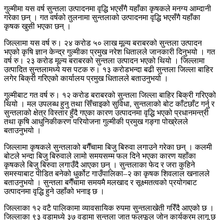
गुल्मीमा यस वर्ष सुन्तला उत्पादनमा वृद्धि भएसँगै यहाँका कृषकले मनग्य आम्दानी
गरेका छन् । गत वर्षको तुलनामा सुन्तलाको उत्पादनमा वृद्धि भएसँगै यहाँका
कृषक खुसी भएका छन् ।
जिल्लामा यस वर्ष रु। २४ करोड ५० लाख मूल्य बराबरको सुन्तला उत्पादन
भएको कृषि ज्ञान केन्द्र गुल्मीका प्रमुख नरेश धितालले जानकारी दिनुभयो । गत
वर्ष रु। २३ करोड मूल्य बराबरको सुन्तला उत्पादन भएको थियो । जिल्लामा
उत्पादित सुन्तलामध्ये यस पटक रु। १३ करोडभन्दा बढी सुन्तला जिल्ला बाहिर
लगेर बिक्री गरिएको कार्यालय प्रमुख धितालले बताउनुभयो ।
गुल्मीबाट गत वर्ष रु। १२ करोड बराबरको सुन्तला जिल्ला बाहिर बिक्री गरिएको
थियो । मल उपलब्ध हुनु तथा सिँचाइको सुविधा, सुन्तलाको बोट काँटछाँट गर्नु र
सुन्तलाको क्षेत्र विस्तार हुँदै गएका कारण उत्पादनमा वृद्धि भएको प्रधानमन्त्री
तथा कृषि आधुनिकीकरण परियोजना गुल्मीकी प्रमुख गङ्गा पोख्रेलले
बताउनुभयो ।
जिल्लामा कृषकले सुन्तलाको बगैँचामा बिजु बिरुवा लगाउने गरेका छन् । कलमी
बोटले भन्दा बिजु बिरुवाले लामो समयसम्म फल दिने भएका कारण यहाँका
कृषकले बिजु बिरुवा लगाउँदै आएका छन् । सुन्तलाका फेद र जरा कुहिने
समस्याबाट पीडित बनेको धुर्कोट गाउँपालिका–२ का कृषक शिवलाल खनालले
बताउनुभयो । सुन्तला बगैँचामा समयमै मलखाद र सूक्ष्मतत्वको प्रयोगबाट
उत्पादनमा वृद्धि हुने उहाँको भनाइ छ ।
जिल्लाका १२ वटै पालिकामा व्यावसायिक रुपमा सुन्तलाखेती गरिँदै आएको छ ।
जिल्लाका ९३ वडामध्ये ३७ वडामा सुन्तला जात फलफूल जोन कार्यक्रम लागू छ