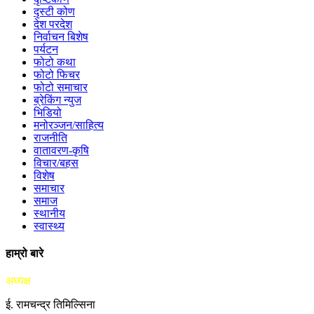
दृस्टी कोण
देश परदेश
निर्वाचन बिशेष
पर्यटन
फोटो कथा
फोटो फिचर
फोटो समाचार
ब्रेकिंग न्युज
भिडियो
मनोरञ्जन/साहित्य
राजनीति
वातावरण-कृषि
विचार/बहस
विशेष
समाचार
समाज
स्थानीय
स्वास्थ्य
हाम्रो बारे
अध्यक्ष
ई. रामचन्द्र तिमिल्सिना