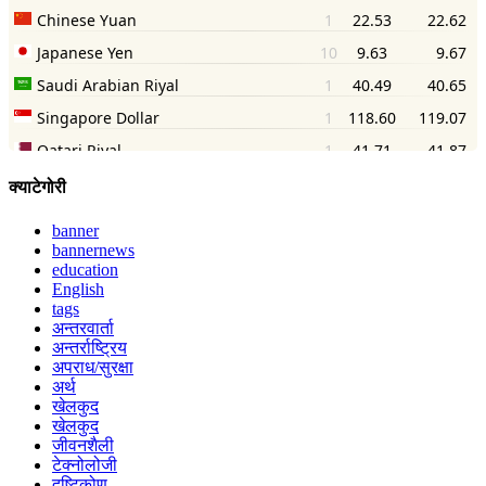
क्याटेगोरी
banner
bannernews
education
English
tags
अन्तरवार्ता
अन्तर्राष्ट्रिय
अपराध/सुरक्षा
अर्थ
खेलकुद
खेलकुद
जीवनशैली
टेक्नोलोजी
दृष्टिकोण