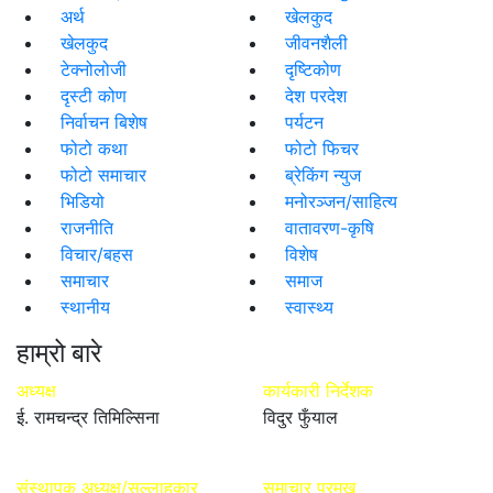
अर्थ
खेलकुद
खेलकुद
जीवनशैली
टेक्नोलोजी
दृष्टिकोण
दृस्टी कोण
देश परदेश
निर्वाचन बिशेष
पर्यटन
फोटो कथा
फोटो फिचर
फोटो समाचार
ब्रेकिंग न्युज
भिडियो
मनोरञ्जन/साहित्य
राजनीति
वातावरण-कृषि
विचार/बहस
विशेष
समाचार
समाज
स्थानीय
स्वास्थ्य
हाम्रो बारे
अध्यक्ष
कार्यकारी निर्देशक
ई. रामचन्द्र तिमिल्सिना
विदुर फुँयाल
संस्थापक अध्यक्ष/सल्लाहकार
समाचार प्रमुख