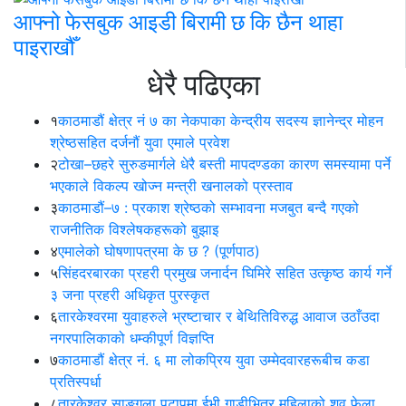
आफ्नो फेसबुक आइडी बिरामी छ कि छैन थाहा
पाइराखौँ
धेरै पढिएका
१
काठमाडौं क्षेत्र नं ७ का नेकपाका केन्द्रीय सदस्य ज्ञानेन्द्र मोहन
श्रेष्ठसहित दर्जनौं युवा एमाले प्रवेश
२
टोखा–छहरे सुरुङमार्गले धेरै बस्ती मापदण्डका कारण समस्यामा पर्ने
भएकाले विकल्प खोज्न मन्त्री खनालको प्रस्ताव
३
काठमाडौं–७ : प्रकाश श्रेष्ठको सम्भावना मजबुत बन्दै गएको
राजनीतिक विश्लेषकहरूको बुझाइ
४
एमालेको घोषणापत्रमा के छ ? (पूर्णपाठ)
५
सिंहदरबारका प्रहरी प्रमुख जनार्दन घिमिरे सहित उत्कृष्ठ कार्य गर्ने
३ जना प्रहरी अधिकृत पुरस्कृत
६
तारकेश्वरमा युवाहरुले भ्रष्टाचार र बेथितिविरुद्ध आवाज उठाँउदा
नगरपालिकाको धम्कीपूर्ण विज्ञप्ति
७
काठमाडौं क्षेत्र नं. ६ मा लोकप्रिय युवा उम्मेदवारहरूबीच कडा
प्रतिस्पर्धा
८
तारकेश्वर साङ्गला पटापुमा ईभी गाडीभित्र महिलाको शव फेला,