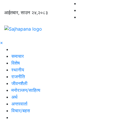
आईतबार, साउन २४,२०८३
×
समाचार
विशेष
स्थानीय
राजनीति
जीवनशैली
मनोरञ्जन/साहित्य
अर्थ
अन्तरवार्ता
विचार/बहस