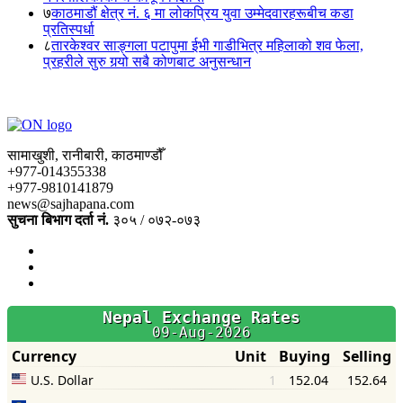
७
काठमाडौं क्षेत्र नं. ६ मा लोकप्रिय युवा उम्मेदवारहरूबीच कडा
प्रतिस्पर्धा
८
तारकेश्वर साङ्गला पटापुमा ईभी गाडीभित्र महिलाको शव फेला,
प्रहरीले सुरु गर्‍यो सबै कोणबाट अनुसन्धान
सामाखुशी, रानीबारी, काठमाण्डौँ
+977-014355338
+977-9810141879
news@sajhapana.com
सुचना बिभाग दर्ता नं.
३०५ / ०७२-०७३