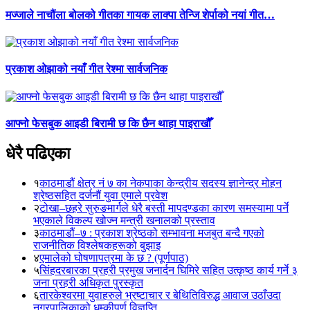
मज्जाले नाचौंला बोलको गीतका गायक लाक्पा तेन्जि शेर्पाको नयां गीत…
प्रकाश ओझाको नयाँ गीत रेश्मा सार्वजनिक
आफ्नो फेसबुक आइडी बिरामी छ कि छैन थाहा पाइराखौँ
धेरै पढिएका
१
काठमाडौं क्षेत्र नं ७ का नेकपाका केन्द्रीय सदस्य ज्ञानेन्द्र मोहन
श्रेष्ठसहित दर्जनौं युवा एमाले प्रवेश
२
टोखा–छहरे सुरुङमार्गले धेरै बस्ती मापदण्डका कारण समस्यामा पर्ने
भएकाले विकल्प खोज्न मन्त्री खनालको प्रस्ताव
३
काठमाडौं–७ : प्रकाश श्रेष्ठको सम्भावना मजबुत बन्दै गएको
राजनीतिक विश्लेषकहरूको बुझाइ
४
एमालेको घोषणापत्रमा के छ ? (पूर्णपाठ)
५
सिंहदरबारका प्रहरी प्रमुख जनार्दन घिमिरे सहित उत्कृष्ठ कार्य गर्ने ३
जना प्रहरी अधिकृत पुरस्कृत
६
तारकेश्वरमा युवाहरुले भ्रष्टाचार र बेथितिविरुद्ध आवाज उठाँउदा
नगरपालिकाको धम्कीपूर्ण विज्ञप्ति