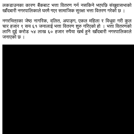
लकडाउनका कारण बैंकबाट भत्ता वितरण गर्न नसकिने भएपछि संखुवासभाको
खाँदबारी नगरपालिकाले घरमै गएर सामाजिक सुरक्षा भत्ता वितरण गरेको छ ।
नगरभित्रका जेष्ठ नागरिक, दलित, अपाङ्ग, एकल महिला र विधुवा गरी कुल
चार हजार ९ सय ६१ जनालाई भत्ता वितरण शुरु गरिएको हो । भत्ता वितरणको
लागि दुई करोड ५४ लाख ६० हजार रुपैया खर्च हुने खाँदबारी नगरपालिकाले
जनाएको छ ।