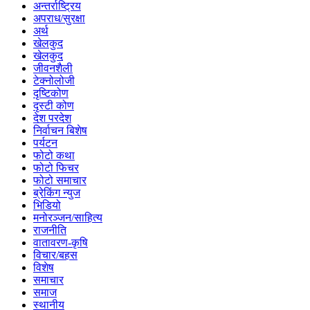
अन्तर्राष्ट्रिय
अपराध/सुरक्षा
अर्थ
खेलकुद
खेलकुद
जीवनशैली
टेक्नोलोजी
दृष्टिकोण
दृस्टी कोण
देश परदेश
निर्वाचन बिशेष
पर्यटन
फोटो कथा
फोटो फिचर
फोटो समाचार
ब्रेकिंग न्युज
भिडियो
मनोरञ्जन/साहित्य
राजनीति
वातावरण-कृषि
विचार/बहस
विशेष
समाचार
समाज
स्थानीय