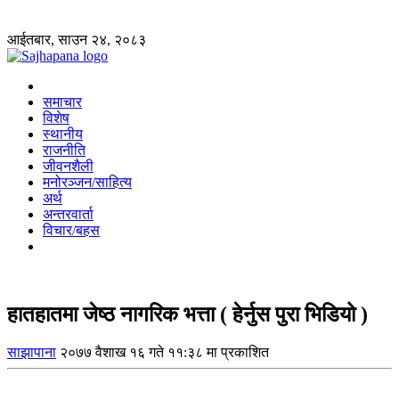
आईतबार, साउन २४, २०८३
समाचार
विशेष
स्थानीय
राजनीति
जीवनशैली
मनोरञ्जन/साहित्य
अर्थ
अन्तरवार्ता
विचार/बहस
हातहातमा जेष्ठ नागरिक भत्ता ( हेर्नुस पुरा भिडियो )
साझापाना
२०७७ वैशाख १६ गते ११:३८ मा प्रकाशित