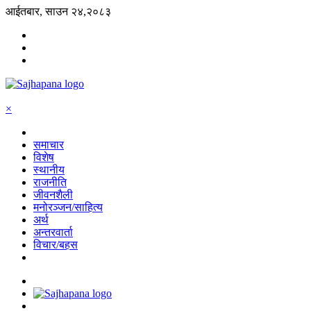
आईतबार, साउन २४,२०८३
×
समाचार
विशेष
स्थानीय
राजनीति
जीवनशैली
मनोरञ्जन/साहित्य
अर्थ
अन्तरवार्ता
विचार/बहस