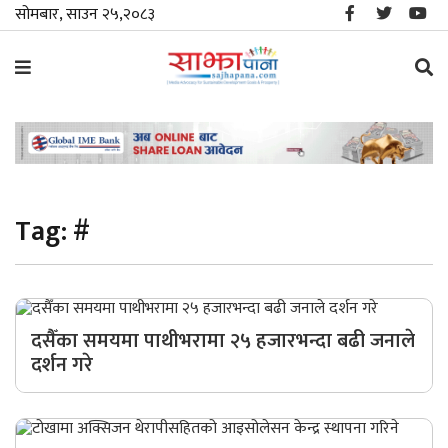
सोमबार, साउन २५,२०८३
समाचार
विशेष
Tag:
#
स्थानीय
राजनीति
जीवनशैली
दसैँका समयमा पाथीभरामा २५ हजारभन्दा बढी जनाले
दर्शन गरे
मनोरञ्जन/
साहित्य