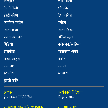
खेलकुद
जीवनशैली
टेक्नोलोजी
दृष्टिकोण
दृस्टी कोण
देश परदेश
निर्वाचन बिशेष
पर्यटन
फोटो कथा
फोटो फिचर
फोटो समाचार
ब्रेकिंग न्युज
भिडियो
मनोरञ्जन/साहित्य
राजनीति
वातावरण-कृषि
विचार/बहस
विशेष
समाचार
समाज
स्थानीय
स्वास्थ्य
हाम्रो बारे
अध्यक्ष
कार्यकारी निर्देशक
ई. रामचन्द्र तिमिल्सिना
विदुर फुँयाल
संस्थापक अध्यक्ष/सल्लाहकार
समाचार प्रमुख