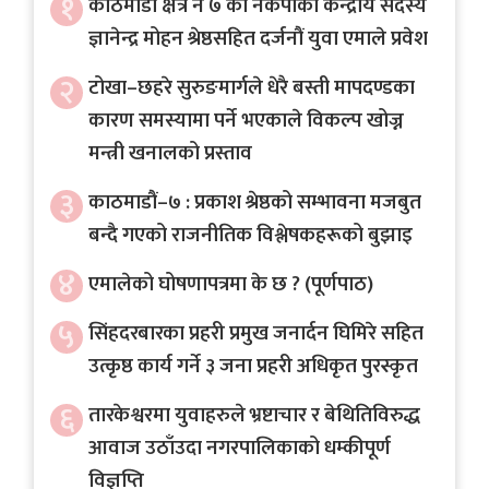
१
काठमाडौं क्षेत्र नं ७ का नेकपाका केन्द्रीय सदस्य
ज्ञानेन्द्र मोहन श्रेष्ठसहित दर्जनौं युवा एमाले प्रवेश
२
टोखा–छहरे सुरुङमार्गले धेरै बस्ती मापदण्डका
कारण समस्यामा पर्ने भएकाले विकल्प खोज्न
मन्त्री खनालको प्रस्ताव
३
काठमाडौं–७ : प्रकाश श्रेष्ठको सम्भावना मजबुत
बन्दै गएको राजनीतिक विश्लेषकहरूको बुझाइ
४
एमालेको घोषणापत्रमा के छ ? (पूर्णपाठ)
५
सिंहदरबारका प्रहरी प्रमुख जनार्दन घिमिरे सहित
उत्कृष्ठ कार्य गर्ने ३ जना प्रहरी अधिकृत पुरस्कृत
६
तारकेश्वरमा युवाहरुले भ्रष्टाचार र बेथितिविरुद्ध
आवाज उठाँउदा नगरपालिकाको धम्कीपूर्ण
विज्ञप्ति