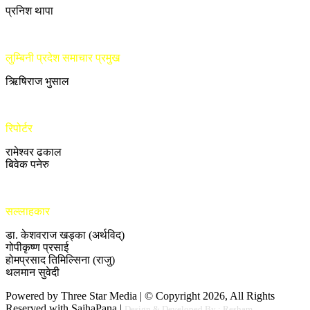
प्रनिश थापा
लुम्बिनी प्रदेश समाचार प्रमुख
ऋिषिराज भुसाल
रिपोर्टर
रामेश्वर ढकाल
बिवेक पनेरु
सल्लाहकार
डा. केशवराज खड्का (अर्थविद्)
गोपीकृष्ण प्रसाई
होमप्रसाद तिमिल्सिना (राजु)
थलमान सुवेदी
Powered by Three Star Media | © Copyright 2026, All Rights
Reserved with SajhaPana |
Design & Developed By : Resham