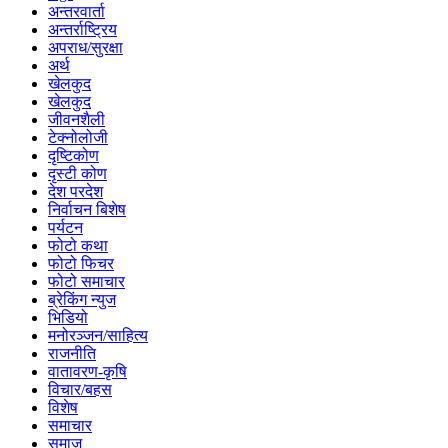
अन्तरवार्ता
अन्तर्राष्ट्रिय
अपराध/सुरक्षा
अर्थ
खेलकुद
खेलकुद
जीवनशैली
टेक्नोलोजी
दृष्टिकोण
दृस्टी कोण
देश परदेश
निर्वाचन बिशेष
पर्यटन
फोटो कथा
फोटो फिचर
फोटो समाचार
ब्रेकिंग न्युज
भिडियो
मनोरञ्जन/साहित्य
राजनीति
वातावरण-कृषि
विचार/बहस
विशेष
समाचार
समाज