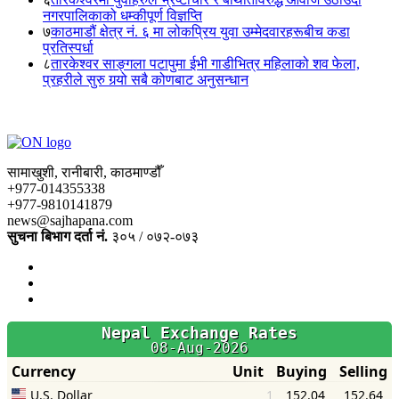
नगरपालिकाको धम्कीपूर्ण विज्ञप्ति
७
काठमाडौं क्षेत्र नं. ६ मा लोकप्रिय युवा उम्मेदवारहरूबीच कडा
प्रतिस्पर्धा
८
तारकेश्वर साङ्गला पटापुमा ईभी गाडीभित्र महिलाको शव फेला,
प्रहरीले सुरु गर्‍यो सबै कोणबाट अनुसन्धान
सामाखुशी, रानीबारी, काठमाण्डौँ
+977-014355338
+977-9810141879
news@sajhapana.com
सुचना बिभाग दर्ता नं.
३०५ / ०७२-०७३