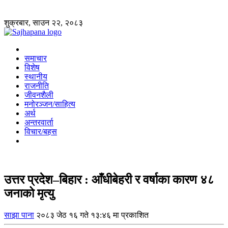
शुक्रबार, साउन २२, २०८३
समाचार
विशेष
स्थानीय
राजनीति
जीवनशैली
मनोरञ्जन/साहित्य
अर्थ
अन्तरवार्ता
विचार/बहस
उत्तर प्रदेश–बिहार : आँधीबेहरी र वर्षाका कारण ४८
जनाको मृत्यु
साझा पाना
२०८३ जेठ १६ गते १३:४६ मा प्रकाशित