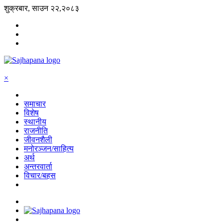
शुक्रबार, साउन २२,२०८३
×
समाचार
विशेष
स्थानीय
राजनीति
जीवनशैली
मनोरञ्जन/साहित्य
अर्थ
अन्तरवार्ता
विचार/बहस