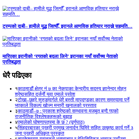
ट्रम्पको दाबी– हामीले युद्ध जित्यौँ, इरानले आणविक हतियार नराख्ने सहमति…
मारिएका इरानीको ‘रगतको बदला लिने’ इरानका नयाँ सर्वोच्च नेताको
प्रतिबद्धता
धेरै पढिएका
१
काठमाडौं क्षेत्र नं ७ का नेकपाका केन्द्रीय सदस्य ज्ञानेन्द्र मोहन
श्रेष्ठसहित दर्जनौं युवा एमाले प्रवेश
२
टोखा–छहरे सुरुङमार्गले धेरै बस्ती मापदण्डका कारण समस्यामा पर्ने
भएकाले विकल्प खोज्न मन्त्री खनालको प्रस्ताव
३
काठमाडौं–७ : प्रकाश श्रेष्ठको सम्भावना मजबुत बन्दै गएको
राजनीतिक विश्लेषकहरूको बुझाइ
४
एमालेको घोषणापत्रमा के छ ? (पूर्णपाठ)
५
सिंहदरबारका प्रहरी प्रमुख जनार्दन घिमिरे सहित उत्कृष्ठ कार्य गर्ने ३
जना प्रहरी अधिकृत पुरस्कृत
६
तारकेश्वरमा युवाहरुले भ्रष्टाचार र बेथितिविरुद्ध आवाज उठाँउदा