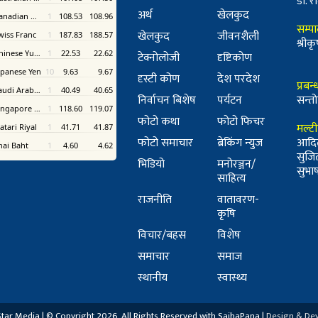
डा. रा
अर्थ
खेलकुद
सम्प
खेलकुद
जीवनशैली
श्री
टेक्नोलोजी
दृष्टिकोण
दृस्टी कोण
देश परदेश
प्रबन
निर्वाचन बिशेष
पर्यटन
सन्तो
फोटो कथा
फोटो फिचर
मल्ट
फोटो समाचार
ब्रेकिंग न्युज
आदि
सुजि
भिडियो
मनोरञ्जन/
सुभाष 
साहित्य
राजनीति
वातावरण-
कृषि
विचार/बहस
विशेष
समाचार
समाज
स्थानीय
स्वास्थ्य
ar Media | © Copyright 2026, All Rights Reserved with SajhaPana |
Design & De