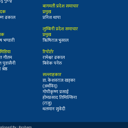
जु गुरुङ्ग
बागमती प्रदेश समाचार
ादक
प्रमुख
कृष्ण ढकाल
प्रनिश थापा
लुम्बिनी प्रदेश समाचार
्धक
प्रमुख
ष भण्डारी
ऋिषिराज भुसाल
ीमिडिया
रिपोर्टर
त गौतम
रामेश्वर ढकाल
त पुडासैनी
बिवेक पनेरु
श्रेष्ठ
सल्लाहकार
डा. केशवराज खड्का
(अर्थविद्)
गोपीकृष्ण प्रसाई
होमप्रसाद तिमिल्सिना
(राजु)
थलमान सुवेदी
veloped By : Resham