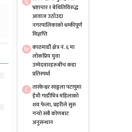
६
भ्रष्टाचार र बेथितिविरुद्ध
आवाज उठाँउदा
नगरपालिकाको धम्कीपूर्ण
विज्ञप्ति
७
काठमाडौं क्षेत्र नं. ६ मा
लोकप्रिय युवा
उम्मेदवारहरूबीच कडा
प्रतिस्पर्धा
८
तारकेश्वर साङ्गला पटापुमा
ईभी गाडीभित्र महिलाको
शव फेला, प्रहरीले सुरु
गर्‍यो सबै कोणबाट
अनुसन्धान