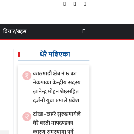
विचार/बहस
धेरै पढिएका
१
काठमाडौं क्षेत्र नं ७ का
नेकपाका केन्द्रीय सदस्य
ज्ञानेन्द्र मोहन श्रेष्ठसहित
दर्जनौं युवा एमाले प्रवेश
२
टोखा–छहरे सुरुङमार्गले
धेरै बस्ती मापदण्डका
कारण समस्यामा पर्ने