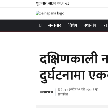
शुक्रबार, साउन २२,२०८३
समाचार
विशेष
स्थानीय
रा
दक्षिणकाली
दुर्घटनामा एकक
२०७५ असोज २९ गते ०७:५९ मा
साझापाना
प्रकाशित