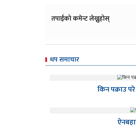
तपाईको कमेन्ट लेख्नुहोस्
थप समाचार
किन पक्राउ परे 
ऐनबहाद