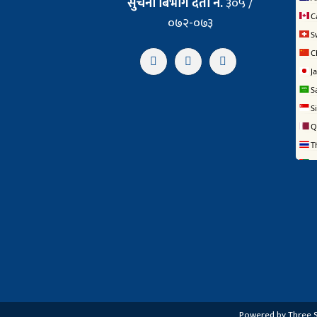
सुचना बिभाग दर्ता नं.
३०५ /
०७२-०७३
Powered by Three St