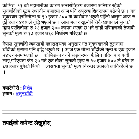
कोभिड–१९ को महामारीका कारण अन्तर्राष्ट्रिय बजारमा अस्थिर रहेको
सुनचाँदीको मूल्य स्थानीय बजारमा आज पनि अप्रत्याशितरूपमा बढेको छ । गत
शुक्रबार प्रतितोला रु ९५ हजार ८०० मा कारोवार भएको पहेँलो धातुमा आज रु
दुई हजार ४०० ले वृद्धि भएको छ । आज बजार खुल्नेबित्तिकै छापावाल सुनको
मूल्य प्रतितोला रु ९८ हजार २०० कायम भएको छ भने सोही परिमाणको तेजाबी
सुनको मूल्य रु ९७ हजार ७६० निर्धारण गरिएको छ ।
नेपाल सुनचाँदी व्यवसायी महासङ्घका अनुसार गत शुक्रबारको तुलनामा
चाँदीको मूल्यमा पनि वृद्धि भएको छ । आज एक तोला चाँदीको मूल्य रु एक हजार
२४५ कायम भएको छ । कोभिड–१९ को सङ्क्रमण फैलिन नदिन बन्दाबन्दी
लागू गरिएयता जेठ २५ गते एक तोला सुनको मूल्य रु १० हजार ४०० ले बढेर रु
८७ हजार पुगेको थियो । त्यसयता सुनको मूल्य निरन्तर उकालो लागिरहेको छ
।
क्याटेगोरी :
विशेष
ट्याग :
#सुनचाँदी
तपाईको कमेन्ट लेख्नुहोस्