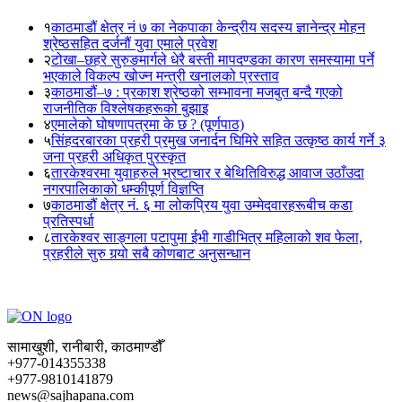
१
काठमाडौं क्षेत्र नं ७ का नेकपाका केन्द्रीय सदस्य ज्ञानेन्द्र मोहन
श्रेष्ठसहित दर्जनौं युवा एमाले प्रवेश
२
टोखा–छहरे सुरुङमार्गले धेरै बस्ती मापदण्डका कारण समस्यामा पर्ने
भएकाले विकल्प खोज्न मन्त्री खनालको प्रस्ताव
३
काठमाडौं–७ : प्रकाश श्रेष्ठको सम्भावना मजबुत बन्दै गएको
राजनीतिक विश्लेषकहरूको बुझाइ
४
एमालेको घोषणापत्रमा के छ ? (पूर्णपाठ)
५
सिंहदरबारका प्रहरी प्रमुख जनार्दन घिमिरे सहित उत्कृष्ठ कार्य गर्ने ३
जना प्रहरी अधिकृत पुरस्कृत
६
तारकेश्वरमा युवाहरुले भ्रष्टाचार र बेथितिविरुद्ध आवाज उठाँउदा
नगरपालिकाको धम्कीपूर्ण विज्ञप्ति
७
काठमाडौं क्षेत्र नं. ६ मा लोकप्रिय युवा उम्मेदवारहरूबीच कडा
प्रतिस्पर्धा
८
तारकेश्वर साङ्गला पटापुमा ईभी गाडीभित्र महिलाको शव फेला,
प्रहरीले सुरु गर्‍यो सबै कोणबाट अनुसन्धान
सामाखुशी, रानीबारी, काठमाण्डौँ
+977-014355338
+977-9810141879
news@sajhapana.com