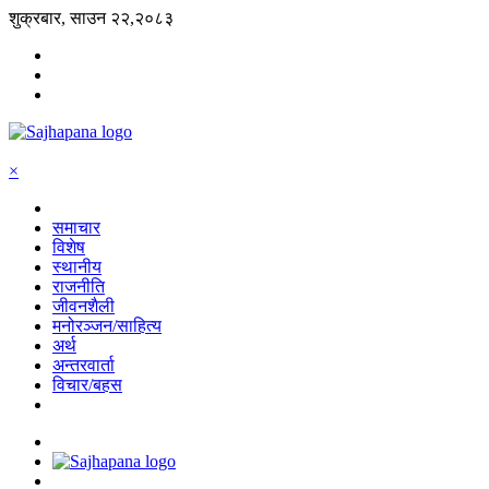
शुक्रबार, साउन २२,२०८३
×
समाचार
विशेष
स्थानीय
राजनीति
जीवनशैली
मनोरञ्जन/साहित्य
अर्थ
अन्तरवार्ता
विचार/बहस