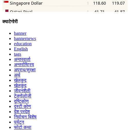
क्याटेगोरी
banner
bannernews
education
English
tags
अन्तरवार्ता
अन्तर्राष्ट्रिय
अपराध/सुरक्षा
अर्थ
खेलकुद
खेलकुद
जीवनशैली
टेक्नोलोजी
दृष्टिकोण
दृस्टी कोण
देश परदेश
निर्वाचन बिशेष
पर्यटन
फोटो कथा