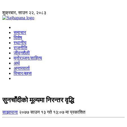
शुक्रबार, साउन २२, २०८३
समाचार
विशेष
स्थानीय
राजनीति
जीवनशैली
मनोरञ्जन/साहित्य
अर्थ
अन्तरवार्ता
विचार/बहस
सुनचाँदीको मूल्यमा निरन्तर वृद्धि
साझापाना
२०७७ साउन १३ गते १३:०७ मा प्रकाशित