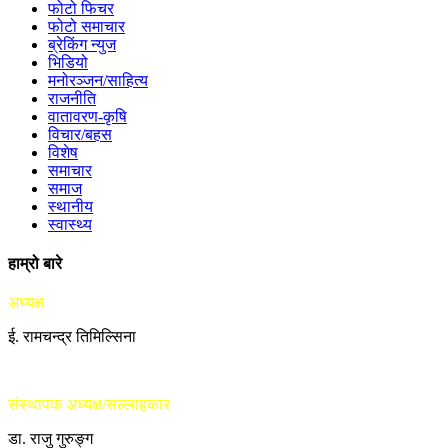
फोटो फिचर
फोटो समाचार
ब्रेकिंग न्युज
भिडियो
मनोरञ्जन/साहित्य
राजनीति
वातावरण-कृषि
विचार/बहस
विशेष
समाचार
समाज
स्थानीय
स्वास्थ्य
हाम्रो बारे
अध्यक्ष
ई. रामचन्द्र तिमिल्सिना
संस्थापक अध्यक्ष/सल्लाहकार
डा. राजु गुरुङ्ग