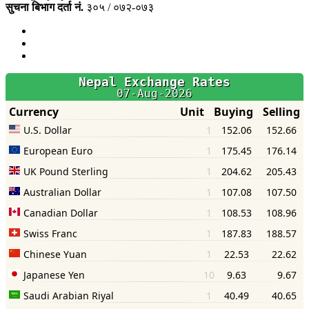
सुचना बिभाग दर्ता नं.
३०५ / ०७२-०७३