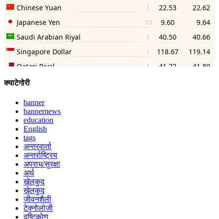
क्याटेगोरी
banner
bannernews
education
English
tags
अन्तरवार्ता
अन्तर्राष्ट्रिय
अपराध/सुरक्षा
अर्थ
खेलकुद
खेलकुद
जीवनशैली
टेक्नोलोजी
दृष्टिकोण