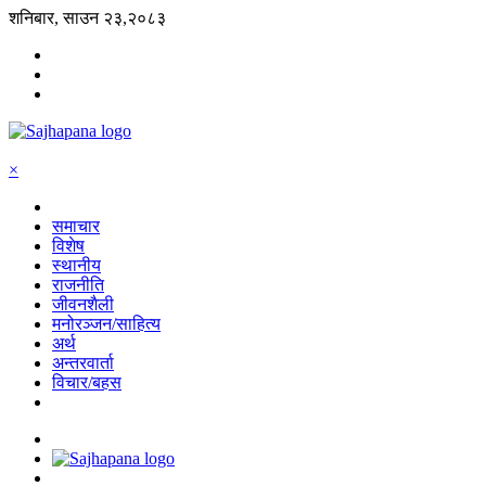
शनिबार, साउन २३,२०८३
×
समाचार
विशेष
स्थानीय
राजनीति
जीवनशैली
मनोरञ्जन/साहित्य
अर्थ
अन्तरवार्ता
विचार/बहस