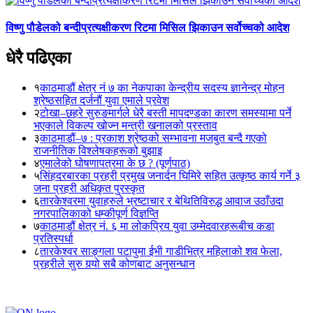
विष्णु पौडेलको बन्दीप्रत्यक्षीकरण रिटमा मिसिल झिकाउन सर्वोच्चको आदेश
धेरै पढिएका
१
काठमाडौं क्षेत्र नं ७ का नेकपाका केन्द्रीय सदस्य ज्ञानेन्द्र मोहन
श्रेष्ठसहित दर्जनौं युवा एमाले प्रवेश
२
टोखा–छहरे सुरुङमार्गले धेरै बस्ती मापदण्डका कारण समस्यामा पर्ने
भएकाले विकल्प खोज्न मन्त्री खनालको प्रस्ताव
३
काठमाडौं–७ : प्रकाश श्रेष्ठको सम्भावना मजबुत बन्दै गएको
राजनीतिक विश्लेषकहरूको बुझाइ
४
एमालेको घोषणापत्रमा के छ ? (पूर्णपाठ)
५
सिंहदरबारका प्रहरी प्रमुख जनार्दन घिमिरे सहित उत्कृष्ठ कार्य गर्ने ३
जना प्रहरी अधिकृत पुरस्कृत
६
तारकेश्वरमा युवाहरुले भ्रष्टाचार र बेथितिविरुद्ध आवाज उठाँउदा
नगरपालिकाको धम्कीपूर्ण विज्ञप्ति
७
काठमाडौं क्षेत्र नं. ६ मा लोकप्रिय युवा उम्मेदवारहरूबीच कडा
प्रतिस्पर्धा
८
तारकेश्वर साङ्गला पटापुमा ईभी गाडीभित्र महिलाको शव फेला,
प्रहरीले सुरु गर्‍यो सबै कोणबाट अनुसन्धान