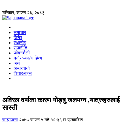
शनिबार, साउन २३, २०८३
समाचार
विशेष
स्थानीय
राजनीति
जीवनशैली
मनोरञ्जन/साहित्य
अर्थ
अन्तरवार्ता
विचार/बहस
अविरल वर्षाका कारण गोङ्बु जलमग्न ,यात्रुहरुलाई
सास्ती
साझापाना
२०७७ साउन ५ गते १६:३६ मा प्रकाशित