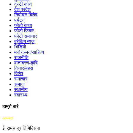
दृस्टी कोण
देश परदेश
निर्वाचन बिशेष
पर्यटन
फोटो कथा
फोटो फिचर
फोटो समाचार
ब्रेकिंग न्युज
भिडियो
मनोरञ्जन/साहित्य
राजनीति
वातावरण-कृषि
विचार/बहस
विशेष
समाचार
समाज
स्थानीय
स्वास्थ्य
हाम्रो बारे
अध्यक्ष
ई. रामचन्द्र तिमिल्सिना