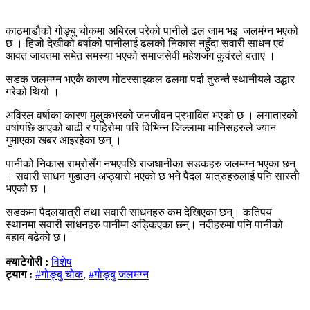
काठमाडौको गोङ्बु चोकमा अबिरल परेको पानीले ढल जाम भइ जलमंग्न भएको
छ । हिजो देखीको बर्षाको पानीलाई ढलको निकास नहुँदा सवारी साधन एवं
आवत जावतमा समेत समस्या भएको समाजसेवी महेशजंग कुवंरले बताए ।
सडक जलमग्न भएकै कारण मोटरसाइकल ढलमा पर्दा तुरुन्तै स्थानीयले उद्धार
गरेको थियो ।
अविरल वर्षाका कारण मुलुकभरको जनजीवन प्रभावित भएको छ । लगातारको
वर्षापछि आएको बाढी र पहिरोमा परि विभिन्न जिल्लामा मानिसहरुले ज्यान
गुमाएका खबर आइरहेका छन् ।
पानीको निकास राम्रोसँग नभएपछि राजधानीका सडकहरु जलमग्न भएका छन्
। सवारी साधन गुडाउन अप्ठ्यारो भएको छ भने पैदल यात्रुहरुलाई पनि सास्ती
भएको छ ।
सडकमा पैदलयात्री तथा सवारी साधनहरु कम देखिएका छन्। कतिपय
स्थानमा सवारी साधनहरु पानीमा अड्किएका छन्। नदीहरुमा पनि पानीको
बहाव बढेको छ।
क्याटेगोरी :
विशेष
ट्याग :
#गोङ्बु चोक
,
#गोङ्बु जलमग्न