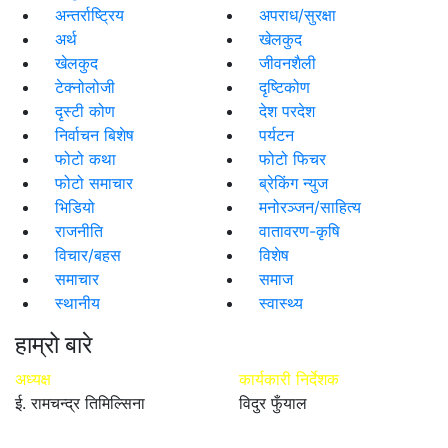
अन्तर्राष्ट्रिय
अपराध/सुरक्षा
अर्थ
खेलकुद
खेलकुद
जीवनशैली
टेक्नोलोजी
दृष्टिकोण
दृस्टी कोण
देश परदेश
निर्वाचन बिशेष
पर्यटन
फोटो कथा
फोटो फिचर
फोटो समाचार
ब्रेकिंग न्युज
भिडियो
मनोरञ्जन/साहित्य
राजनीति
वातावरण-कृषि
विचार/बहस
विशेष
समाचार
समाज
स्थानीय
स्वास्थ्य
हाम्रो बारे
अध्यक्ष
कार्यकारी निर्देशक
ई. रामचन्द्र तिमिल्सिना
विदुर फुँयाल