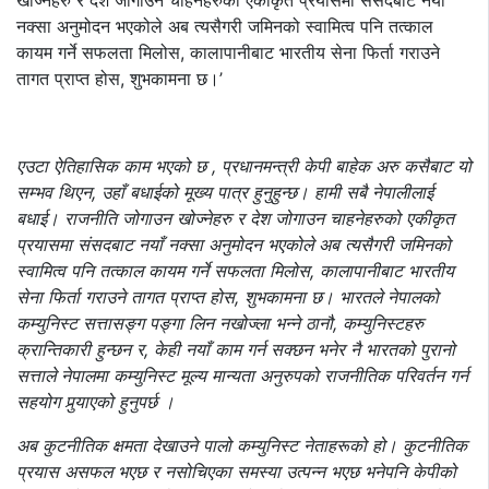
खोज्नेहरु र देश जोगाउन चाहनेहरुको एकीकृत प्रयासमा संसदबाट नयाँ
नक्सा अनुमोदन भएकोले अब त्यसैगरी जमिनको स्वामित्व पनि तत्काल
कायम गर्ने सफलता मिलोस, कालापानीबाट भारतीय सेना फिर्ता गराउने
तागत प्राप्त होस, शुभकामना छ।’
एउटा ऐतिहासिक काम भएको छ , प्रधानमन्त्री केपी बाहेक अरु कसैबाट यो
सम्भव थिएन, उहाँ बधाईको मूख्य पात्र हुनुहुन्छ। हामी सबै नेपालीलाई
बधाई। राजनीति जोगाउन खोज्नेहरु र देश जोगाउन चाहनेहरुको एकीकृत
प्रयासमा संसदबाट नयाँ नक्सा अनुमोदन भएकोले अब त्यसैगरी जमिनको
स्वामित्व पनि तत्काल कायम गर्ने सफलता मिलोस, कालापानीबाट भारतीय
सेना फिर्ता गराउने तागत प्राप्त होस, शुभकामना छ। भारतले नेपालको
कम्युनिस्ट सत्तासङ्ग पङ्गा लिन नखोज्ला भन्ने ठानौ, कम्युनिस्टहरु
क्रान्तिकारी हुन्छन र, केही नयाँ काम गर्न सक्छन भनेर नै भारतको पुरानो
सत्ताले नेपालमा कम्युनिस्ट मूल्य मान्यता अनुरुपको राजनीतिक परिवर्तन गर्न
सहयोग पुर्‍याएको हुनुपर्छ ।
अब कुटनीतिक क्षमता देखाउने पालो कम्युनिस्ट नेताहरूको हो। कुटनीतिक
प्रयास असफल भएछ र नसोचिएका समस्या उत्पन्न भएछ भनेपनि केपीको