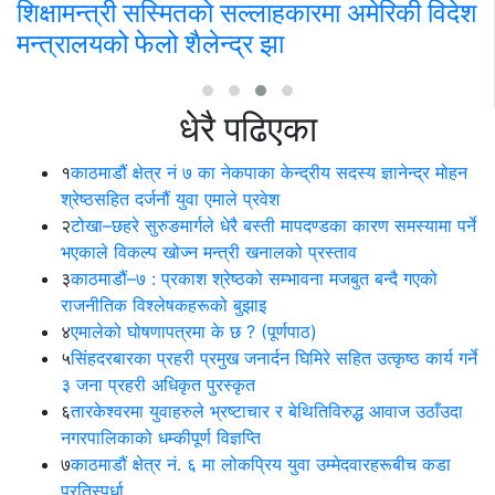
शिक्षामन्त्री सस्मितको सल्लाहकारमा अमेरिकी विदेश
वि
मन्त्रालयको फेलो शैलेन्द्र झा
झि
धेरै पढिएका
१
काठमाडौं क्षेत्र नं ७ का नेकपाका केन्द्रीय सदस्य ज्ञानेन्द्र मोहन
श्रेष्ठसहित दर्जनौं युवा एमाले प्रवेश
२
टोखा–छहरे सुरुङमार्गले धेरै बस्ती मापदण्डका कारण समस्यामा पर्ने
भएकाले विकल्प खोज्न मन्त्री खनालको प्रस्ताव
३
काठमाडौं–७ : प्रकाश श्रेष्ठको सम्भावना मजबुत बन्दै गएको
राजनीतिक विश्लेषकहरूको बुझाइ
४
एमालेको घोषणापत्रमा के छ ? (पूर्णपाठ)
५
सिंहदरबारका प्रहरी प्रमुख जनार्दन घिमिरे सहित उत्कृष्ठ कार्य गर्ने
३ जना प्रहरी अधिकृत पुरस्कृत
६
तारकेश्वरमा युवाहरुले भ्रष्टाचार र बेथितिविरुद्ध आवाज उठाँउदा
नगरपालिकाको धम्कीपूर्ण विज्ञप्ति
७
काठमाडौं क्षेत्र नं. ६ मा लोकप्रिय युवा उम्मेदवारहरूबीच कडा
प्रतिस्पर्धा