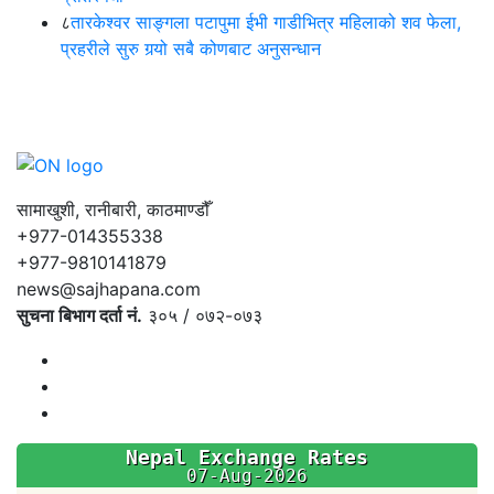
८
तारकेश्वर साङ्गला पटापुमा ईभी गाडीभित्र महिलाको शव फेला,
प्रहरीले सुरु गर्‍यो सबै कोणबाट अनुसन्धान
सामाखुशी, रानीबारी, काठमाण्डौँ
+977-014355338
+977-9810141879
news@sajhapana.com
सुचना बिभाग दर्ता नं.
३०५ / ०७२-०७३