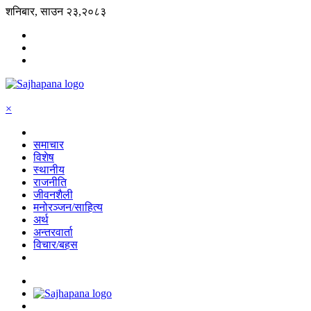
शनिबार, साउन २३,२०८३
×
समाचार
विशेष
स्थानीय
राजनीति
जीवनशैली
मनोरञ्जन/साहित्य
अर्थ
अन्तरवार्ता
विचार/बहस