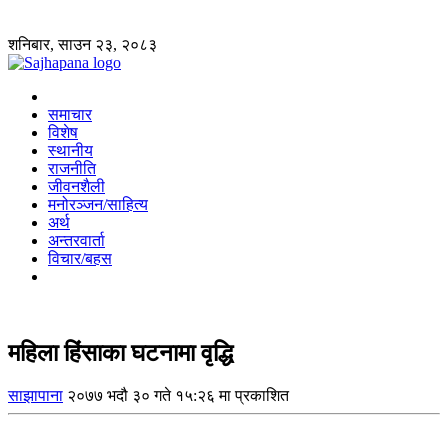
शनिबार, साउन २३, २०८३
समाचार
विशेष
स्थानीय
राजनीति
जीवनशैली
मनोरञ्जन/साहित्य
अर्थ
अन्तरवार्ता
विचार/बहस
महिला हिंसाका घटनामा वृद्धि
साझापाना
२०७७ भदौ ३० गते १५:२६ मा प्रकाशित