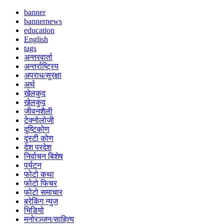
banner
bannernews
education
English
tags
अन्तरवार्ता
अन्तर्राष्ट्रिय
अपराध/सुरक्षा
अर्थ
खेलकुद
खेलकुद
जीवनशैली
टेक्नोलोजी
दृष्टिकोण
दृस्टी कोण
देश परदेश
निर्वाचन बिशेष
पर्यटन
फोटो कथा
फोटो फिचर
फोटो समाचार
ब्रेकिंग न्युज
भिडियो
मनोरञ्जन/साहित्य