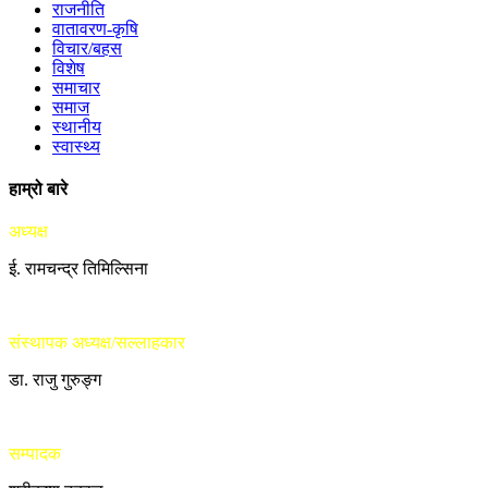
राजनीति
वातावरण-कृषि
विचार/बहस
विशेष
समाचार
समाज
स्थानीय
स्वास्थ्य
हाम्रो बारे
अध्यक्ष
ई. रामचन्द्र तिमिल्सिना
संस्थापक अध्यक्ष/सल्लाहकार
डा. राजु गुरुङ्ग
सम्पादक