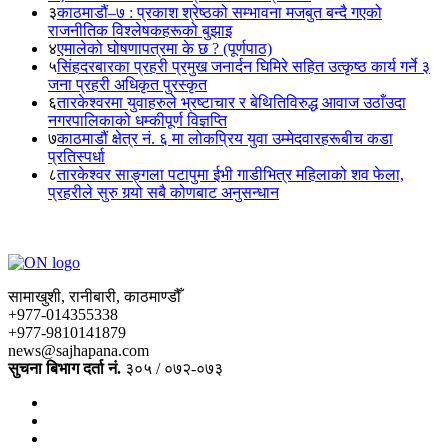
३
काठमाडौं–७ : प्रकाश श्रेष्ठको सम्भावना मजबुत बन्दै गएको
राजनीतिक विश्लेषकहरूको बुझाइ
४
एमालेको घोषणापत्रमा के छ ? (पूर्णपाठ)
५
सिंहदरबारका प्रहरी प्रमुख जनार्दन घिमिरे सहित उत्कृष्ठ कार्य गर्ने ३
जना प्रहरी अधिकृत पुरस्कृत
६
तारकेश्वरमा युवाहरुले भ्रष्टाचार र बेथितिविरुद्ध आवाज उठाँउदा
नगरपालिकाको धम्कीपूर्ण विज्ञप्ति
७
काठमाडौं क्षेत्र नं. ६ मा लोकप्रिय युवा उम्मेदवारहरूबीच कडा
प्रतिस्पर्धा
८
तारकेश्वर साङ्गला पटापुमा ईभी गाडीभित्र महिलाको शव फेला,
प्रहरीले सुरु गर्‍यो सबै कोणबाट अनुसन्धान
सामाखुशी, रानीबारी, काठमाण्डौँ
+977-014355338
+977-9810141879
news@sajhapana.com
सुचना बिभाग दर्ता नं.
३०५ / ०७२-०७३