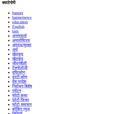
क्याटेगोरी
banner
bannernews
education
English
tags
अन्तरवार्ता
अन्तर्राष्ट्रिय
अपराध/सुरक्षा
अर्थ
खेलकुद
खेलकुद
जीवनशैली
टेक्नोलोजी
दृष्टिकोण
दृस्टी कोण
देश परदेश
निर्वाचन बिशेष
पर्यटन
फोटो कथा
फोटो फिचर
फोटो समाचार
ब्रेकिंग न्युज
भिडियो