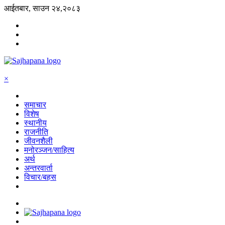
आईतबार, साउन २४,२०८३
×
समाचार
विशेष
स्थानीय
राजनीति
जीवनशैली
मनोरञ्जन/साहित्य
अर्थ
अन्तरवार्ता
विचार/बहस