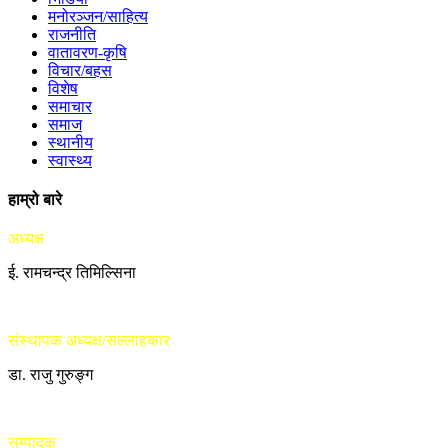
मनोरञ्जन/साहित्य
राजनीति
वातावरण-कृषि
विचार/बहस
विशेष
समाचार
समाज
स्थानीय
स्वास्थ्य
हाम्रो बारे
अध्यक्ष
ई. रामचन्द्र तिमिल्सिना
संस्थापक अध्यक्ष/सल्लाहकार
डा. राजु गुरुङ्ग
सम्पादक