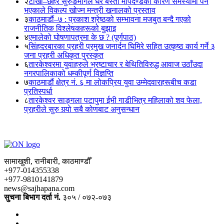
२
टोखा–छहरे सुरुङमार्गले धेरै बस्ती मापदण्डका कारण समस्यामा पर्ने
भएकाले विकल्प खोज्न मन्त्री खनालको प्रस्ताव
३
काठमाडौं–७ : प्रकाश श्रेष्ठको सम्भावना मजबुत बन्दै गएको
राजनीतिक विश्लेषकहरूको बुझाइ
४
एमालेको घोषणापत्रमा के छ ? (पूर्णपाठ)
५
सिंहदरबारका प्रहरी प्रमुख जनार्दन घिमिरे सहित उत्कृष्ठ कार्य गर्ने ३
जना प्रहरी अधिकृत पुरस्कृत
६
तारकेश्वरमा युवाहरुले भ्रष्टाचार र बेथितिविरुद्ध आवाज उठाँउदा
नगरपालिकाको धम्कीपूर्ण विज्ञप्ति
७
काठमाडौं क्षेत्र नं. ६ मा लोकप्रिय युवा उम्मेदवारहरूबीच कडा
प्रतिस्पर्धा
८
तारकेश्वर साङ्गला पटापुमा ईभी गाडीभित्र महिलाको शव फेला,
प्रहरीले सुरु गर्‍यो सबै कोणबाट अनुसन्धान
सामाखुशी, रानीबारी, काठमाण्डौँ
+977-014355338
+977-9810141879
news@sajhapana.com
सुचना बिभाग दर्ता नं.
३०५ / ०७२-०७३