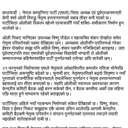
काठमाडौं ।
नेपाल कम्युनिस्ट पार्टी (एमाले)
भित्र अध्यक्ष एवं पूर्वप्रधानमन्त्री
केपी शर्मा ओली
विरुद्ध नेतृत्व हस्तान्तरणको दबाब तीव्र बन्दै गएको छ।
पार्टीभित्र ओलीको विकल्प खोज्ने प्रयाससँगै नयाँ शक्ति–समीकरण निर्माण हुन
थालेको छ।
ओली निकट मानिएका उपाध्यक्ष
विष्णु पौडेल
र महासचिव
शंकर पोखरेल
समेत
नेतृत्व परिवर्तनको पक्षमा देखिएका छन्। अध्यक्षमा ओलीसँग प्रतिस्पर्धा गरेका
ईश्वर पोखरेल
समूह पनि अहिले विष्णु–शंकर पक्षसँग नजिकिएको बताइन्छ। उता
पूर्वराष्ट्रपति तथा एमालेकी पूर्वउपाध्यक्ष
विद्यादेवी भण्डारी
ले ओलीको
सम्मानजनक बहिर्गमनसहित पार्टी पुनर्गठनको एजेन्डा अघि सारेकी छन्।
२१ फागुनको निर्वाचनमा एमाले नेतृत्वले अपेक्षाविपरीत कमजोर नतिजा भोगेपछि
पार्टीभित्र असन्तुष्टि बढेको छ। चुनावी हार, नेतृत्वप्रतिको बढ्दो वितृष्णा र नयाँ
पुस्ताको राजनीतिक सक्रियताले एमालेभित्र पुनर्गठन र नेतृत्व हस्तान्तरणको
बहसलाई थप तीव्र बनाएको छ। यद्यपि ओलीको स्वास्थ्य अवस्थाका कारण
केन्द्रीय कमिटी बैठक अझै बस्न सकेको छैन, र बैठक कम्तीमा अर्को एक महिना
पछि मात्र हुने सम्भावना रहेको बताइएको छ।
पार्टीभित्र अहिले नयाँ गठबन्धन निर्माणको संकेत देखिएको छ। विष्णु, शंकर,
विद्या र ईश्वर निकट समूहहरू एकै धारमा उभिन थालेपछि आगामी केन्द्रीय
कमिटी बैठकमै नेतृत्व परिवर्तन र संगठन पुनर्गठनको प्रस्ताव ल्याउने तयारी
भइरहेको स्रोतहरूको दाबी छ।