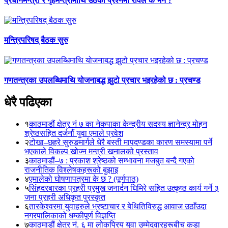
प्रधानमन्त्री र गृहमन्त्रीमाथि उठेको प्रश्नमा रविले के भने ?
मन्त्रिपरिषद् बैठक सुरु
गणतन्त्रका उपलब्धिमाथि योजनाबद्ध झुटो प्रचार भइरहेको छ : प्रचण्ड
धेरै पढिएका
१
काठमाडौं क्षेत्र नं ७ का नेकपाका केन्द्रीय सदस्य ज्ञानेन्द्र मोहन
श्रेष्ठसहित दर्जनौं युवा एमाले प्रवेश
२
टोखा–छहरे सुरुङमार्गले धेरै बस्ती मापदण्डका कारण समस्यामा पर्ने
भएकाले विकल्प खोज्न मन्त्री खनालको प्रस्ताव
३
काठमाडौं–७ : प्रकाश श्रेष्ठको सम्भावना मजबुत बन्दै गएको
राजनीतिक विश्लेषकहरूको बुझाइ
४
एमालेको घोषणापत्रमा के छ ? (पूर्णपाठ)
५
सिंहदरबारका प्रहरी प्रमुख जनार्दन घिमिरे सहित उत्कृष्ठ कार्य गर्ने ३
जना प्रहरी अधिकृत पुरस्कृत
६
तारकेश्वरमा युवाहरुले भ्रष्टाचार र बेथितिविरुद्ध आवाज उठाँउदा
नगरपालिकाको धम्कीपूर्ण विज्ञप्ति
७
काठमाडौं क्षेत्र नं. ६ मा लोकप्रिय युवा उम्मेदवारहरूबीच कडा