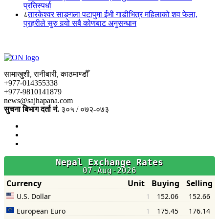
प्रतिस्पर्धा
८
तारकेश्वर साङ्गला पटापुमा ईभी गाडीभित्र महिलाको शव फेला,
प्रहरीले सुरु गर्‍यो सबै कोणबाट अनुसन्धान
सामाखुशी, रानीबारी, काठमाण्डौँ
+977-014355338
+977-9810141879
news@sajhapana.com
सुचना बिभाग दर्ता नं.
३०५ / ०७२-०७३