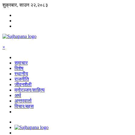
शुक्रबार, साउन २२,२०८३
×
समाचार
विशेष
स्थानीय
राजनीति
जीवनशैली
मनोरञ्जन/साहित्य
अर्थ
अन्तरवार्ता
विचार/बहस