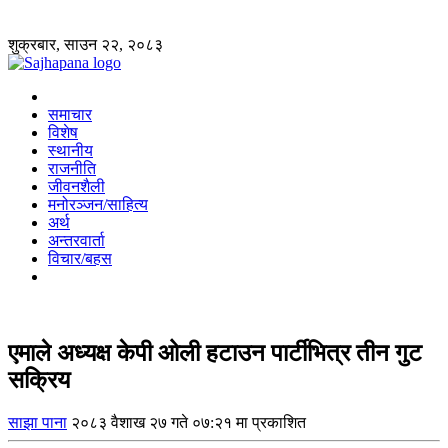
शुक्रबार, साउन २२, २०८३
समाचार
विशेष
स्थानीय
राजनीति
जीवनशैली
मनोरञ्जन/साहित्य
अर्थ
अन्तरवार्ता
विचार/बहस
एमाले अध्यक्ष केपी ओली हटाउन पार्टीभित्र तीन गुट
सक्रिय
साझा पाना
२०८३ वैशाख २७ गते ०७:२१ मा प्रकाशित