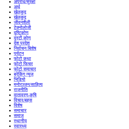
अपराध/सुरक्षा
अर्थ
खेलकुद
खेलकुद
जीवनशैली
टेक्नोलोजी
दृष्टिकोण
दृस्टी कोण
देश परदेश
निर्वाचन बिशेष
पर्यटन
फोटो कथा
फोटो फिचर
फोटो समाचार
ब्रेकिंग न्युज
भिडियो
मनोरञ्जन/साहित्य
राजनीति
वातावरण-कृषि
विचार/बहस
विशेष
समाचार
समाज
स्थानीय
स्वास्थ्य