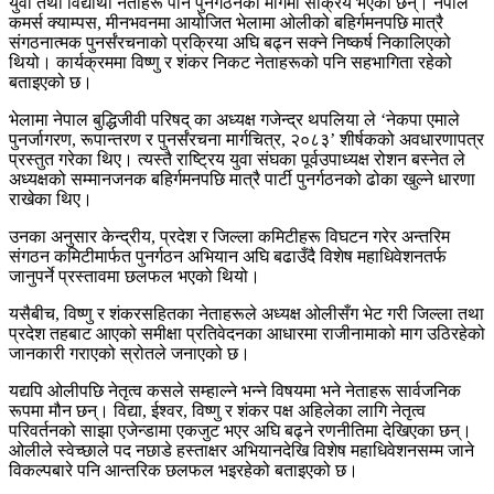
युवा तथा विद्यार्थी नेताहरू पनि पुनर्गठनको मागमा सक्रिय भएका छन्।
नेपाल
कमर्स क्याम्पस
, मीनभवनमा आयोजित भेलामा ओलीको बहिर्गमनपछि मात्रै
संगठनात्मक पुनर्संरचनाको प्रक्रिया अघि बढ्न सक्ने निष्कर्ष निकालिएको
थियो। कार्यक्रममा विष्णु र शंकर निकट नेताहरूको पनि सहभागिता रहेको
बताइएको छ।
भेलामा
नेपाल बुद्धिजीवी परिषद्
का अध्यक्ष
गजेन्द्र थपलिया
ले ‘नेकपा एमाले
पुनर्जागरण, रूपान्तरण र पुनर्संरचना मार्गचित्र, २०८३’ शीर्षकको अवधारणापत्र
प्रस्तुत गरेका थिए। त्यस्तै राष्ट्रिय युवा संघका पूर्वउपाध्यक्ष
रोशन बस्नेत
ले
अध्यक्षको सम्मानजनक बहिर्गमनपछि मात्रै पार्टी पुनर्गठनको ढोका खुल्ने धारणा
राखेका थिए।
उनका अनुसार केन्द्रीय, प्रदेश र जिल्ला कमिटीहरू विघटन गरेर अन्तरिम
संगठन कमिटीमार्फत पुनर्गठन अभियान अघि बढाउँदै विशेष महाधिवेशनतर्फ
जानुपर्ने प्रस्तावमा छलफल भएको थियो।
यसैबीच, विष्णु र शंकरसहितका नेताहरूले अध्यक्ष ओलीसँग भेट गरी जिल्ला तथा
प्रदेश तहबाट आएको समीक्षा प्रतिवेदनका आधारमा राजीनामाको माग उठिरहेको
जानकारी गराएको स्रोतले जनाएको छ।
यद्यपि ओलीपछि नेतृत्व कसले सम्हाल्ने भन्ने विषयमा भने नेताहरू सार्वजनिक
रूपमा मौन छन्। विद्या, ईश्वर, विष्णु र शंकर पक्ष अहिलेका लागि नेतृत्व
परिवर्तनको साझा एजेन्डामा एकजुट भएर अघि बढ्ने रणनीतिमा देखिएका छन्।
ओलीले स्वेच्छाले पद नछाडे हस्ताक्षर अभियानदेखि विशेष महाधिवेशनसम्म जाने
विकल्पबारे पनि आन्तरिक छलफल भइरहेको बताइएको छ।