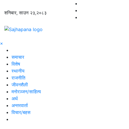
शनिबार, साउन २३,२०८३
×
समाचार
विशेष
स्थानीय
राजनीति
जीवनशैली
मनोरञ्जन/साहित्य
अर्थ
अन्तरवार्ता
विचार/बहस