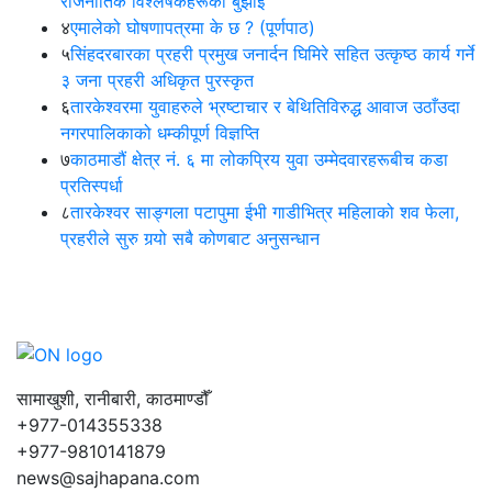
राजनीतिक विश्लेषकहरूको बुझाइ
४
एमालेको घोषणापत्रमा के छ ? (पूर्णपाठ)
५
सिंहदरबारका प्रहरी प्रमुख जनार्दन घिमिरे सहित उत्कृष्ठ कार्य गर्ने
३ जना प्रहरी अधिकृत पुरस्कृत
६
तारकेश्वरमा युवाहरुले भ्रष्टाचार र बेथितिविरुद्ध आवाज उठाँउदा
नगरपालिकाको धम्कीपूर्ण विज्ञप्ति
७
काठमाडौं क्षेत्र नं. ६ मा लोकप्रिय युवा उम्मेदवारहरूबीच कडा
प्रतिस्पर्धा
८
तारकेश्वर साङ्गला पटापुमा ईभी गाडीभित्र महिलाको शव फेला,
प्रहरीले सुरु गर्‍यो सबै कोणबाट अनुसन्धान
सामाखुशी, रानीबारी, काठमाण्डौँ
+977-014355338
+977-9810141879
news@sajhapana.com