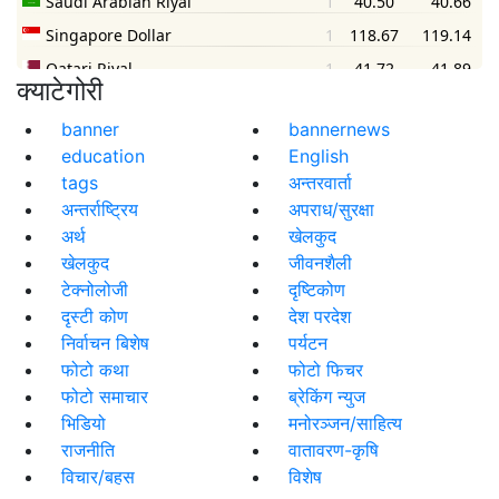
क्याटेगोरी
banner
bannernews
education
English
tags
अन्तरवार्ता
अन्तर्राष्ट्रिय
अपराध/सुरक्षा
अर्थ
खेलकुद
खेलकुद
जीवनशैली
टेक्नोलोजी
दृष्टिकोण
दृस्टी कोण
देश परदेश
निर्वाचन बिशेष
पर्यटन
फोटो कथा
फोटो फिचर
फोटो समाचार
ब्रेकिंग न्युज
भिडियो
मनोरञ्जन/साहित्य
राजनीति
वातावरण-कृषि
विचार/बहस
विशेष