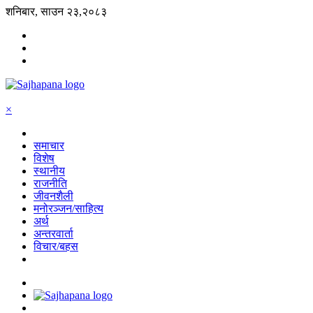
शनिबार, साउन २३,२०८३
×
समाचार
विशेष
स्थानीय
राजनीति
जीवनशैली
मनोरञ्जन/साहित्य
अर्थ
अन्तरवार्ता
विचार/बहस