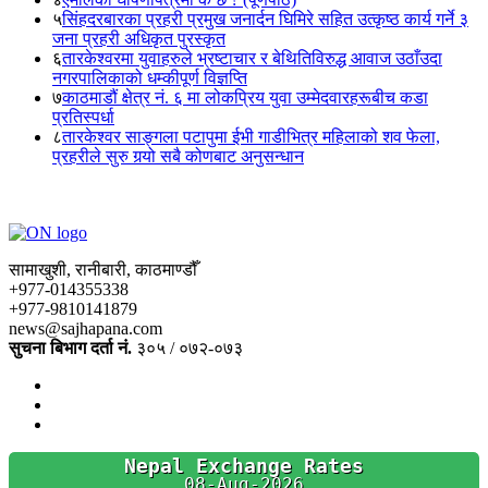
५
सिंहदरबारका प्रहरी प्रमुख जनार्दन घिमिरे सहित उत्कृष्ठ कार्य गर्ने ३
जना प्रहरी अधिकृत पुरस्कृत
६
तारकेश्वरमा युवाहरुले भ्रष्टाचार र बेथितिविरुद्ध आवाज उठाँउदा
नगरपालिकाको धम्कीपूर्ण विज्ञप्ति
७
काठमाडौं क्षेत्र नं. ६ मा लोकप्रिय युवा उम्मेदवारहरूबीच कडा
प्रतिस्पर्धा
८
तारकेश्वर साङ्गला पटापुमा ईभी गाडीभित्र महिलाको शव फेला,
प्रहरीले सुरु गर्‍यो सबै कोणबाट अनुसन्धान
सामाखुशी, रानीबारी, काठमाण्डौँ
+977-014355338
+977-9810141879
news@sajhapana.com
सुचना बिभाग दर्ता नं.
३०५ / ०७२-०७३