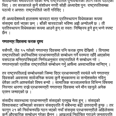
संविधानको मर्मविपरीत रहेको भन्दै राष्ट्रपतिले पुनर्विचारका लागि फिर्ता पठाएका
थिए । तर सरकारले कुनै संशोधन नगरी सोही अध्यादेश पुनः राष्ट्रपतिसमक्ष
पठायो र अन्ततः राष्ट्रपतिले जारी गरिदिए ।
ती अध्यादेशमध्ये हालसम्म चारवटा मात्र प्रतिस्थापन विधेयकका रूपमा
संसद्मा दर्ता भएका छन् । बाँकी चारवटाको भविष्य अझै अन्योलमै छ । ती
प्रतिस्थापन विधेयकका रूपमा आउने हुन् वा स्वतः निष्क्रिय हुने हुन् भन्ने स्पष्ट
छैन ।
गणतन्त्र दिवसमा फरक दृश्य
यसैगरी, जेठ १५ गतेको गणतन्त्र दिवसमा पनि फरक दृश्य देखियो । विगतमा
राष्ट्रपतिको उपस्थितिमा प्रधानमन्त्रीले सम्बोधन गर्ने परम्परा रहँदै आएकोमा
यसपटक मन्त्रिपरिषद्को निर्णयअनुसार राष्ट्रपतिले नै सम्बोधन गरे ।
गणतन्त्रको प्रतीक राष्ट्रपतिले सम्बोधन गर्नु आफैंमा अस्वाभाविक मानिएन् ।
तर राष्ट्रपतिलाई सम्बोधनको जिम्मा दिएर प्रधानमन्त्री स्वयंले भने गणतन्त्र
दिवसको अवसरमा सार्वजनिक रूपमा कुनै शुभकामना वा सन्देशसमेत नदिनु
धेरैका लागि आश्चर्यको विषय बन्यो । सामाजिक सञ्जालमार्फत विभिन्न विषयमा
निरन्तर धारणा राख्ने प्रधानमन्त्री गणतन्त्र दिवसमा भने मौन रहनुले अनेक
प्रश्न जन्माएको छ ।
संसदीय व्यवस्थामा प्रधानमन्त्री संसद्को प्रमुख नेता हुन् । संसद्को
विश्वासबाट जन्मिएको सरकार संसद्प्रति नै सबैभन्दा बढी उत्तरदायी हुन्छ । तर
फागुन २१ को निर्वाचनपछि गठन भएको नयाँ संसद्मा प्रधानमन्त्रीले अहिलेसम्म
कुनै औपचारिक सम्बोधन गरेका छैनन् । आफूलाई निर्वाचित गराउने जनताप्रति