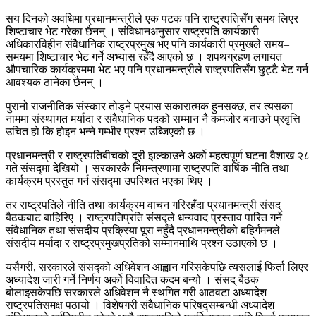
सय दिनको अवधिमा प्रधानमन्त्रीले एक पटक पनि राष्ट्रपतिसँग समय लिएर
शिष्टाचार भेट गरेका छैनन् । संविधानअनुसार राष्ट्रपति कार्यकारी
अधिकारविहीन संवैधानिक राष्ट्रप्रमुख भए पनि कार्यकारी प्रमुखले समय–
समयमा शिष्टाचार भेट गर्ने अभ्यास रहँदै आएको छ । शपथग्रहण लगायत
औपचारिक कार्यक्रममा भेट भए पनि प्रधानमन्त्रीले राष्ट्रपतिसँग छुट्टै भेट गर्न
आवश्यक ठानेका छैनन् ।
पुरानो राजनीतिक संस्कार तोड्ने प्रयास सकारात्मक हुनसक्छ, तर त्यसका
नाममा संस्थागत मर्यादा र संवैधानिक पदको सम्मान नै कमजोर बनाउने प्रवृत्ति
उचित हो कि होइन भन्ने गम्भीर प्रश्न उब्जिएको छ ।
प्रधानमन्त्री र राष्ट्रपतिबीचको दूरी झल्काउने अर्को महत्वपूर्ण घटना वैशाख २८
गते संसद्मा देखियो । सरकारकै निमन्त्रणामा राष्ट्रपति वार्षिक नीति तथा
कार्यक्रम प्रस्तुत गर्न संसद्मा उपस्थित भएका थिए ।
तर राष्ट्रपतिले नीति तथा कार्यक्रम वाचन गरिरहँदा प्रधानमन्त्री संसद्
बैठकबाट बाहिरिए । राष्ट्रपतिप्रति संसद्ले धन्यवाद प्रस्ताव पारित गर्ने
संवैधानिक तथा संसदीय प्रक्रिया पूरा नहुँदै प्रधानमन्त्रीको बहिर्गमनले
संसदीय मर्यादा र राष्ट्रप्रमुखप्रतिको सम्मानमाथि प्रश्न उठाएको छ ।
यसैगरी, सरकारले संसद्को अधिवेशन आह्वान गरिसकेपछि त्यसलाई फिर्ता लिएर
अध्यादेश जारी गर्ने निर्णय अर्को विवादित कदम बन्यो । संसद् बैठक
बोलाइसकेपछि सरकारले अधिवेशन नै स्थगित गरी आठवटा अध्यादेश
राष्ट्रपतिसमक्ष पठायो । विशेषगरी संवैधानिक परिषद्सम्बन्धी अध्यादेश