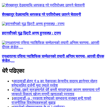
शेरबहादुर देउवामाथि धरपकड गरे प्रतिरोधमा उत्रने चेतावनी
इरानसँगको युद्ध छिट्टै अन्त्य हुनसक्छ : ट्रम्प
एनआरएनए एसिया प्याशिफिक सम्मेलनको तयारी अन्तिम चरणमा- आरसी दीपक
कंडेल,…
धेरै पढिएका
१
काठमाडौं क्षेत्र नं ७ का नेकपाका केन्द्रीय सदस्य ज्ञानेन्द्र मोहन
श्रेष्ठसहित दर्जनौं युवा एमाले प्रवेश
२
टोखा–छहरे सुरुङमार्गले धेरै बस्ती मापदण्डका कारण समस्यामा पर्ने
भएकाले विकल्प खोज्न मन्त्री खनालको प्रस्ताव
३
काठमाडौं–७ : प्रकाश श्रेष्ठको सम्भावना मजबुत बन्दै गएको
राजनीतिक विश्लेषकहरूको बुझाइ
४
एमालेको घोषणापत्रमा के छ ? (पूर्णपाठ)