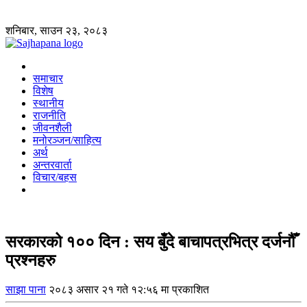
शनिबार, साउन २३, २०८३
समाचार
विशेष
स्थानीय
राजनीति
जीवनशैली
मनोरञ्जन/साहित्य
अर्थ
अन्तरवार्ता
विचार/बहस
सरकारको १०० दिन : सय बुँदे बाचापत्रभित्र दर्जनौँ
प्रश्नहरु
साझा पाना
२०८३ असार २१ गते १२:५६ मा प्रकाशित