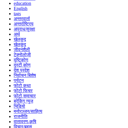
education
English
tags
अन्तरवार्ता
अन्तर्राष्ट्रिय
अपराध/सुरक्षा
अर्थ
खेलकुद
खेलकुद
जीवनशैली
टेक्नोलोजी
दृष्टिकोण
दृस्टी कोण
देश परदेश
निर्वाचन बिशेष
पर्यटन
फोटो कथा
फोटो फिचर
फोटो समाचार
ब्रेकिंग न्युज
भिडियो
मनोरञ्जन/साहित्य
राजनीति
वातावरण-कृषि
विचार/बहस