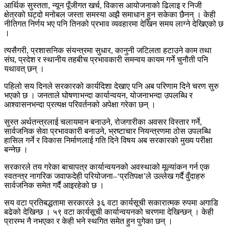
आर्थिक सुस्तता, न्यून पूँजीगत खर्च, विकास आयोजनाको ढिलाइ र निजी
क्षेत्रको घट्दो मनोबल जस्ता समस्या अझै समाधान हुन सकेका छैनन् । केही
नीतिगत निर्णय भए पनि तिनको प्रभाव व्यवहारमा देखिन समय लाग्ने देखिएको छ
।
त्यसैगरी, प्रशासनिक संयन्त्रमा सुधार, कानुनी जटिलता हटाउने काम तथा
संघ, प्रदेश र स्थानीय तहबीच प्रभावकारी समन्वय कायम गर्ने चुनौती पनि
यथावत् छन् ।
पहिलो सय दिनले सरकारको कार्यदिशा देखाए पनि अब परिणाम दिने चरण सुरु
भएको छ । जनताले घोषणाभन्दा कार्यान्वयन, योजनाभन्दा उपलब्धि र
आश्वासनभन्दा प्रत्यक्ष परिवर्तनको अपेक्षा गरेका छन् ।
सुस्त अर्थतन्त्रलाई चलायमान बनाउने, रोजगारीका अवसर विस्तार गर्ने,
सार्वजनिक सेवा प्रभावकारी बनाउने, भ्रष्टाचार नियन्त्रणमा ठोस उपलब्धि
हासिल गर्ने र विकास निर्माणलाई गति दिने विषय अब सरकारको मुख्य परीक्षा
बन्नेछ ।
सरकारले तय गरेका बाचापत्र कार्यान्वयनको अवस्थाको मूल्यांकन गर्न एक
स्वतन्त्र नागरिक जवाफदेही परियोजना–‘प्रतिपक्ष’ले उल्लेख गर्दै वुँदाहरु
सार्वजनिक समेत गर्दै आइरहेको छ ।
सय वटा प्रतिबद्धतामा सरकारले ३६ वटा कार्यसूची सकारात्मक रुपमा अगाडि
बढेको देखिन्छ । ५९ वटा कार्यसूची कार्यान्वयनको चरणमा देखिन्छन् । केही
प्रारम्भ नै नभएका र केही भने स्थगित समेत हुन पुगेका छन् ।