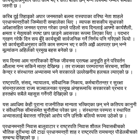
कार्यसूचीअनुसार कति काम भए र कति बाँकी छन् भन्ने विषयमा गम्भीर समीक्षा
जरुरी छ ।
करिब दुई तिहाइको अपार जनमतको बलमा रास्वपाका वरिष्ठ नेता शाहले
प्रधानमन्त्रीको जिम्मेवारी सम्हालेका थिए । व्यापक शासकीय सुधारको
अपेक्षासहित जनमत प्राप्त गरेका उनले पहिलो सय दिनलाई आफ्नो कार्यशैली,
क्षमता र नेतृत्वको स्पष्ट छाप छाड्ने अवसरका रूपमा लिएका थिए । पदभार
ग्रहण गरेकै दिन सय बुँदे कार्यसूची सार्वजनिक गर्ने निर्णय पनि गरिएको थियो ।
सो कार्यसूचीअनुसार कति काम सम्पन्न भए र कति अझै अलपत्र छन् भन्ने
मूल्यांकन अहिलेको प्रमुख बहस बनेको छ ।
सय दिनमा आम नागरिकको दैनिक जीवनमा प्रत्यक्ष अनुभूति हुने परिवर्तन
औंलामा गन्न सकिने मात्र देखिन्छ । तर राज्यका परम्परागत संरचना, शक्ति
केन्द्र र संस्थागत अभ्यासमा भने सरकारले उल्लेखनीय हलचल ल्याएको छ ।
राष्ट्रपति, संसद्, न्यायालय, संवैधानिक निकाय, कर्मचारीतन्त्र र सुरक्षा
संयन्त्रजस्ता राज्य सञ्चालनका प्रमुख अंगहरूमाथि सरकारको प्रभाव र
हस्तक्षेप सबैले महसुस गर्नेगरी देखिएको छ ।
यस अवधिमा केही पुराना राजनीतिक मान्यता भत्किएका छन् भने कतिपय कानुनी
र संवैधानिक सीमासमेत चुनौतीमा परेका छन् । संस्थागत परम्परा र स्थापित
अभ्यासलाई बेवास्ता गरिएको आरोप पनि उत्तिकै बलियो रूपमा उठेको छ ।
प्रधानमन्त्री निवास बालुवाटार र राष्ट्रपति निवास शीतल निवासबीचको
भौतिक दूरीभन्दा धेरै टाढा प्रधानमन्त्री शाह र राष्ट्रपति रामचन्द्र पौडेलबीचको
सम्बन्ध देखिएको छ ।