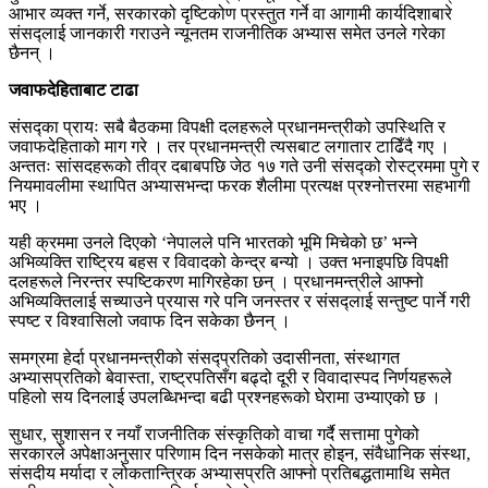
आभार व्यक्त गर्ने, सरकारको दृष्टिकोण प्रस्तुत गर्ने वा आगामी कार्यदिशाबारे
संसद्लाई जानकारी गराउने न्यूनतम राजनीतिक अभ्यास समेत उनले गरेका
छैनन् ।
जवाफदेहिताबाट टाढा
संसद्का प्रायः सबै बैठकमा विपक्षी दलहरूले प्रधानमन्त्रीको उपस्थिति र
जवाफदेहिताको माग गरे । तर प्रधानमन्त्री त्यसबाट लगातार टाढिँदै गए ।
अन्ततः सांसदहरूको तीव्र दबाबपछि जेठ १७ गते उनी संसद्को रोस्ट्रममा पुगे र
नियमावलीमा स्थापित अभ्यासभन्दा फरक शैलीमा प्रत्यक्ष प्रश्नोत्तरमा सहभागी
भए ।
यही क्रममा उनले दिएको ‘नेपालले पनि भारतको भूमि मिचेको छ’ भन्ने
अभिव्यक्ति राष्ट्रिय बहस र विवादको केन्द्र बन्यो । उक्त भनाइपछि विपक्षी
दलहरूले निरन्तर स्पष्टिकरण मागिरहेका छन् । प्रधानमन्त्रीले आफ्नो
अभिव्यक्तिलाई सच्याउने प्रयास गरे पनि जनस्तर र संसद्लाई सन्तुष्ट पार्ने गरी
स्पष्ट र विश्वासिलो जवाफ दिन सकेका छैनन् ।
समग्रमा हेर्दा प्रधानमन्त्रीको संसद्प्रतिको उदासीनता, संस्थागत
अभ्यासप्रतिको बेवास्ता, राष्ट्रपतिसँग बढ्दो दूरी र विवादास्पद निर्णयहरूले
पहिलो सय दिनलाई उपलब्धिभन्दा बढी प्रश्नहरूको घेरामा उभ्याएको छ ।
सुधार, सुशासन र नयाँ राजनीतिक संस्कृतिको वाचा गर्दै सत्तामा पुगेको
सरकारले अपेक्षाअनुसार परिणाम दिन नसकेको मात्र होइन, संवैधानिक संस्था,
संसदीय मर्यादा र लोकतान्त्रिक अभ्यासप्रति आफ्नो प्रतिबद्धतामाथि समेत