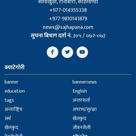
सामाखुशी, रानीबारी, काठमाण्डौँ
+977-014355338
+977-9810141879
news@sajhapana.com
सुचना बिभाग दर्ता नं.
३०५ / ०७२-०७३
क्याटेगोरी
banner
bannernews
education
English
tags
अन्तरवार्ता
अन्तर्राष्ट्रिय
अपराध/सुरक्षा
अर्थ
खेलकुद
खेलकुद
जीवनशैली