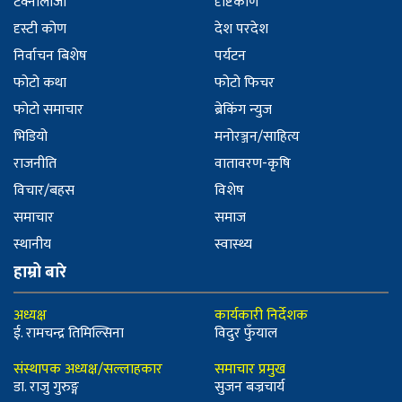
टेक्नोलोजी
दृष्टिकोण
दृस्टी कोण
देश परदेश
निर्वाचन बिशेष
पर्यटन
फोटो कथा
फोटो फिचर
फोटो समाचार
ब्रेकिंग न्युज
भिडियो
मनोरञ्जन/साहित्य
राजनीति
वातावरण-कृषि
विचार/बहस
विशेष
समाचार
समाज
स्थानीय
स्वास्थ्य
हाम्रो बारे
अध्यक्ष
कार्यकारी निर्देशक
ई. रामचन्द्र तिमिल्सिना
विदुर फुँयाल
संस्थापक अध्यक्ष/सल्लाहकार
समाचार प्रमुख
डा. राजु गुरुङ्ग
सुजन बज्रचार्य