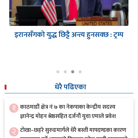
एनआरएनए एसिया प्याशिफिक सम्मेलनको
तयारी अन्तिम चरणमा- आरसी दीपक कंडेल,
…
धेरै पढिएका
१
काठमाडौं क्षेत्र नं ७ का नेकपाका केन्द्रीय सदस्य
ज्ञानेन्द्र मोहन श्रेष्ठसहित दर्जनौं युवा एमाले प्रवेश
२
टोखा–छहरे सुरुङमार्गले धेरै बस्ती मापदण्डका कारण