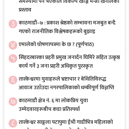
समस्यामा पर्ने भएकाले विकल्प खोज्न मन्त्री खनालको
प्रस्ताव
३
काठमाडौं–७ : प्रकाश श्रेष्ठको सम्भावना मजबुत बन्दै
गएको राजनीतिक विश्लेषकहरूको बुझाइ
४
एमालेको घोषणापत्रमा के छ ? (पूर्णपाठ)
५
सिंहदरबारका प्रहरी प्रमुख जनार्दन घिमिरे सहित उत्कृष्ठ
कार्य गर्ने ३ जना प्रहरी अधिकृत पुरस्कृत
६
तारकेश्वरमा युवाहरुले भ्रष्टाचार र बेथितिविरुद्ध
आवाज उठाँउदा नगरपालिकाको धम्कीपूर्ण विज्ञप्ति
७
काठमाडौं क्षेत्र नं. ६ मा लोकप्रिय युवा
उम्मेदवारहरूबीच कडा प्रतिस्पर्धा
८
तारकेश्वर साङ्गला पटापुमा ईभी गाडीभित्र महिलाको