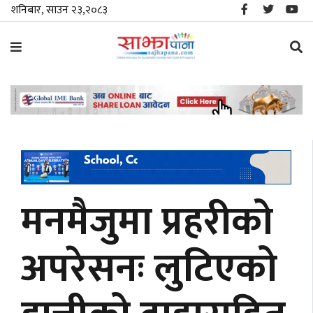
शनिबार, साउन २३,२०८३
समाचार
विशेष
स्थानीय
राजनीति
मनमैजुमा प्रहरीको
जीवनशैली
अपरेसनः लुटिएको
मनोरञ्जन/
साहित्य